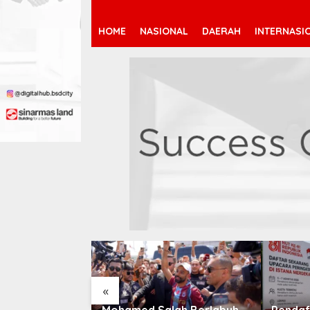
HOME
NASIONAL
DAERAH
INTERNASI
«
 Jeremy
Mohamed Salah Berlabuh
Pendaf