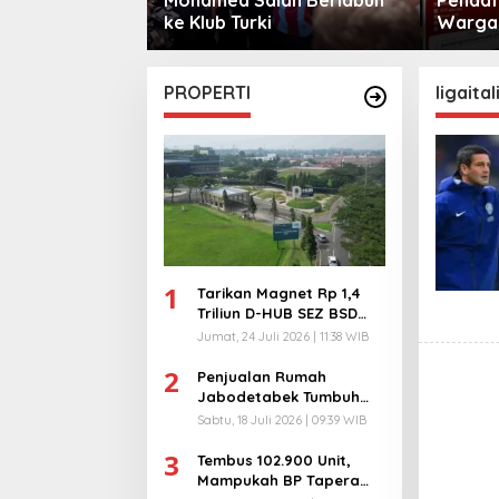
sama
ke Klub Turki
Warga 
City
PROPERTI
ligaital
1
Tarikan Magnet Rp 1,4
Triliun D-HUB SEZ BSD
City, Buka 1736
Jumat, 24 Juli 2026 | 11:38 WIB
Lapangan Kerja!
2
Penjualan Rumah
Jabodetabek Tumbuh
94%! Developer
Sabtu, 18 Juli 2026 | 09:39 WIB
Langsung Lempar Diskon
3
Ekstra
Tembus 102.900 Unit,
Mampukah BP Tapera