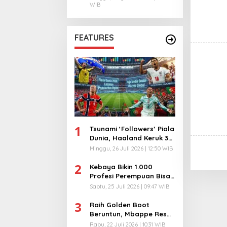
WIB
FEATURES
1
Tsunami ‘Followers’ Piala
Dunia, Haaland Keruk 32
Juta, Kiper 40 Tahun
Minggu, 26 Juli 2026 | 12:50 WIB
Bikin Geger!
2
Kebaya Bikin 1.000
Profesi Perempuan Bisa
Menyatu di Arena
Sabtu, 25 Juli 2026 | 09:47 WIB
Komunikasi Global!
3
Raih Golden Boot
Beruntun, Mbappe Resmi
Kunci Takhta Top Skor
Rabu, 22 Juli 2026 | 10:31 WIB