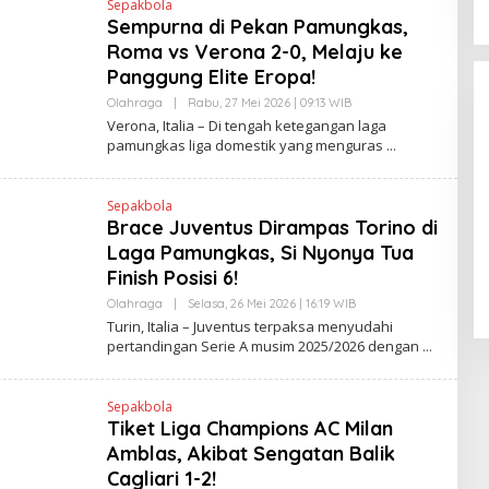
Sepakbola
D
Sempurna di Pekan Pamungkas,
R
A
Roma vs Verona 2-0, Melaju ke
N
E
Panggung Elite Eropa!
W
S
Olahraga
|
Rabu, 27 Mei 2026 | 09:13 WIB
O
L
L
Verona, Italia – Di tengah ketegangan laga
I
E
pamungkas liga domestik yang menguras
N
H
K
H
E
N
Sepakbola
D
Pendaftaran Istana Dibuka,
Brace Juventus Dirampas Torino di
R
Warga Berebut Kuota
A
Laga Pamungkas, Si Nyonya Tua
N
Di Daerah, Nasional
|
Rabu, 5 Agustus 2026 |
E
Finish Posisi 6!
09:13 WIB
W
S
Olahraga
|
Selasa, 26 Mei 2026 | 16:19 WIB
O
L
L
Turin, Italia – Juventus terpaksa menyudahi
I
E
pertandingan Serie A musim 2025/2026 dengan
N
H
K
H
E
N
Sepakbola
D
Tiket Liga Champions AC Milan
R
A
Amblas, Akibat Sengatan Balik
N
E
Cagliari 1-2!
W