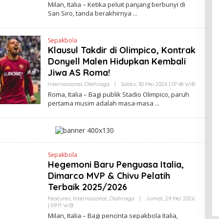
L
Milan, Italia – Ketika peluit panjang berbunyi di
K
E
San Siro, tanda berakhirnya
H
H
E
N
Sepakbola
D
Klausul Takdir di Olimpico, Kontrak
R
A
Donyell Malen Hidupkan Kembali
N
E
Jiwa AS Roma!
W
S
Internasional
,
Olahraga
|
Sabtu, 30 Mei 2026 | 07:48 WIB
O
L
L
Roma, Italia – Bagi publik Stadio Olimpico, paruh
I
E
pertama musim adalah masa-masa
N
H
K
H
E
N
D
R
A
N
Sepakbola
E
Hegemoni Baru Penguasa Italia,
W
S
Dimarco MVP & Chivu Pelatih
L
Terbaik 2025/2026
I
N
Features
,
Internasional
,
Olahraga
|
Jumat, 29 Mei 2026
K
| 09:11 WIB
O
L
Milan, Italia – Bagi pencinta sepakbola Italia,