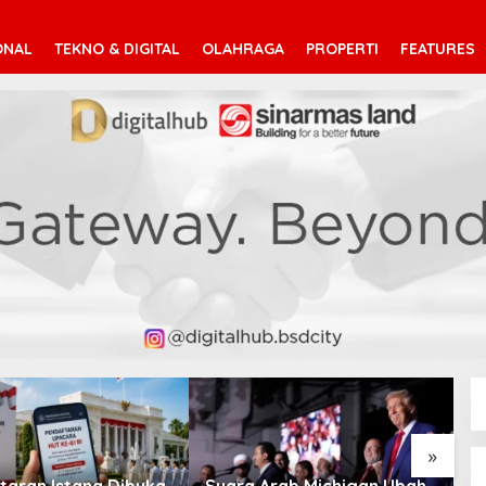
ONAL
TEKNO & DIGITAL
OLAHRAGA
PROPERTI
FEATURES
V
T
»
taran Istana Dibuka,
Suara Arab Michigan Ubah