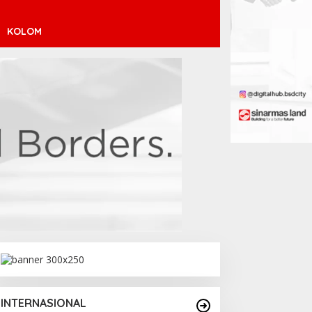
KOLOM
inícius Júnior ke Arsenal:
ransfer Penuh Risiko
INTERNASIONAL
Debut Manis Jeremy