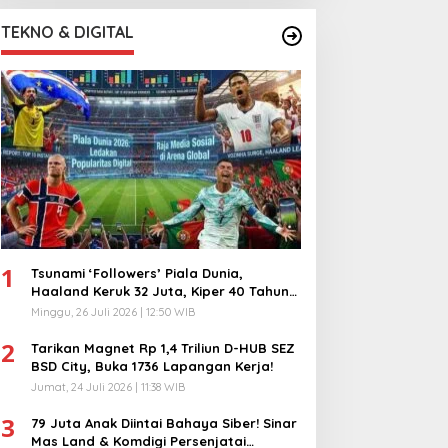
TEKNO & DIGITAL
1
Tsunami ‘Followers’ Piala Dunia,
Haaland Keruk 32 Juta, Kiper 40 Tahun
Bikin Geger!
Minggu, 26 Juli 2026 | 12:50 WIB
2
Tarikan Magnet Rp 1,4 Triliun D-HUB SEZ
BSD City, Buka 1736 Lapangan Kerja!
Jumat, 24 Juli 2026 | 11:38 WIB
3
79 Juta Anak Diintai Bahaya Siber! Sinar
Mas Land & Komdigi Persenjatai