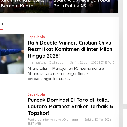
Berebut Kuota
Peta Politik AS
ia
Sepakbola
Raih Double Winner, Cristian Chivu
Resmi Ikat Komitmen di Inter Milan
Hingga 2028!
Internasional
,
Olahraga
|
Senin, 22 Juni 2026 | 07:48 WIB
O
L
Milan, Italia — Manajemen FC Internazionale
E
Milano secara resmi mengonfirmasi
H
perpanjangan kontrak
H
E
N
D
Sepakbola
R
A
Puncak Dominasi El Toro di Italia,
N
Lautaro Martinez Striker Terbaik &
E
W
Topskor!
S
L
Features
,
Internasional
,
Olahraga
|
Sabtu, 30 Mei 2026 |
I
18:37 WIB
O
N