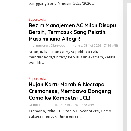
E
panggung Serie A musim 2025/2026
H
H
E
N
Sepakbola
D
Rezim Manajemen AC Milan Disapu
R
A
Bersih, Termasuk Sang Pelatih,
N
E
Massimiliano Allegri!
W
S
Internasional
,
Olahraga
|
Kamis, 28 Mei 2026 | 07:46 WIB
O
L
L
Milan, Italia – Panggung sepakbola Italia
I
E
mendadak diguncang keputusan ekstrem, ketika
N
H
K
pemilik
H
E
N
D
Sepakbola
R
A
Hujan Kartu Merah & Nestapa
N
Cremonese, Membawa Dongeng
E
W
Como ke Kompetisi UCL!
S
L
Olahraga
|
Rabu, 27 Mei 2026 | 12:38 WIB
O
I
L
Cremona, Italia – Di Stadio Giovanni Zini, Como
N
E
K
sukses mengukir tinta emas
H
H
E
N