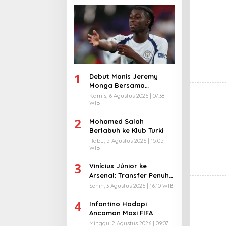
1
Debut Manis Jeremy
Monga Bersama
Manchester City
Kamis, 6 Agustus 2026 | 07:38
WIB
2
Mohamed Salah
Berlabuh ke Klub Turki
Rabu, 5 Agustus 2026 | 15:05
WIB
3
Vinícius Júnior ke
Arsenal: Transfer Penuh
Risiko
Senin, 3 Agustus 2026 | 16:10 WIB
4
Infantino Hadapi
Ancaman Mosi FIFA
Minggu, 2 Agustus 2026 | 09:07