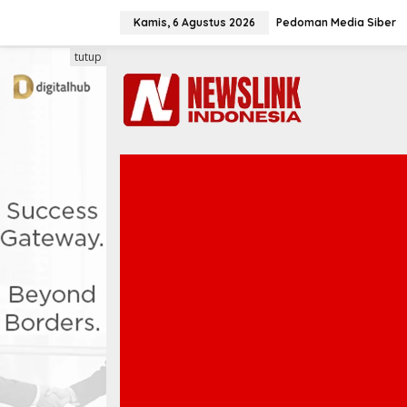
L
e
Kamis, 6 Agustus 2026
Pedoman Media Siber
w
a
tutup
t
i
k
e
k
o
n
t
e
n