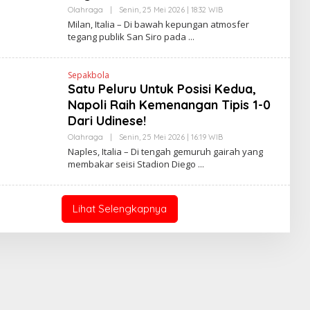
S
Olahraga
|
Senin, 25 Mei 2026 | 18:32 WIB
O
L
L
Milan, Italia – Di bawah kepungan atmosfer
I
E
tegang publik San Siro pada
N
H
K
H
E
N
Sepakbola
D
Satu Peluru Untuk Posisi Kedua,
R
A
Napoli Raih Kemenangan Tipis 1-0
N
E
Dari Udinese!
W
S
Olahraga
|
Senin, 25 Mei 2026 | 16:19 WIB
O
L
L
Naples, Italia – Di tengah gemuruh gairah yang
I
E
membakar seisi Stadion Diego
N
H
K
H
E
N
D
Lihat Selengkapnya
R
A
N
E
W
S
L
I
N
K