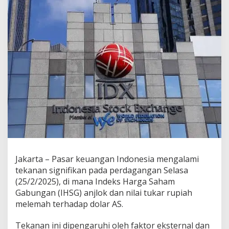
A
m
b
r
u
k
Jakarta – Pasar keuangan Indonesia mengalami
tekanan signifikan pada perdagangan Selasa
(25/2/2025), di mana Indeks Harga Saham
Gabungan (IHSG) anjlok dan nilai tukar rupiah
melemah terhadap dolar AS.
Tekanan ini dipengaruhi oleh faktor eksternal dan