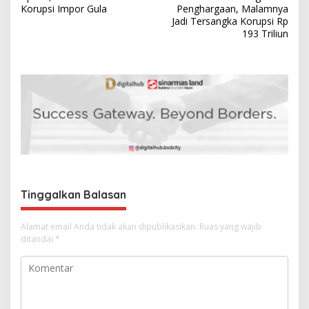
v
Korupsi Impor Gula
Penghargaan, Malamnya
Jadi Tersangka Korupsi Rp
i
193 Triliun
g
a
s
i
p
o
s
Tinggalkan Balasan
Alamat email Anda tidak akan dipublikasikan.
Ruas yang wajib
ditandai
*