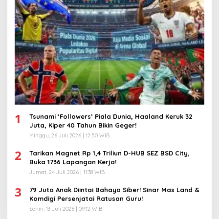
1
Tsunami ‘Followers’ Piala Dunia, Haaland Keruk 32
Juta, Kiper 40 Tahun Bikin Geger!
Minggu, 26 Juli 2026 | 12:50 WIB
2
Tarikan Magnet Rp 1,4 Triliun D-HUB SEZ BSD City,
Buka 1736 Lapangan Kerja!
Jumat, 24 Juli 2026 | 11:38 WIB
3
79 Juta Anak Diintai Bahaya Siber! Sinar Mas Land &
Komdigi Persenjatai Ratusan Guru!
Senin, 13 Juli 2026 | 09:12 WIB