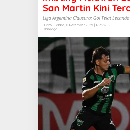
g
San Martin Kini Te
M
e
Liga Argentina Clausura: Gol Telat Lecand
l
a
R Vito
Selasa, 11 November 2025 | 17:23 WIB
Olahraga
w
a
n
L
a
n
u
s
,
H
a
r
a
p
a
n
1
6
B
e