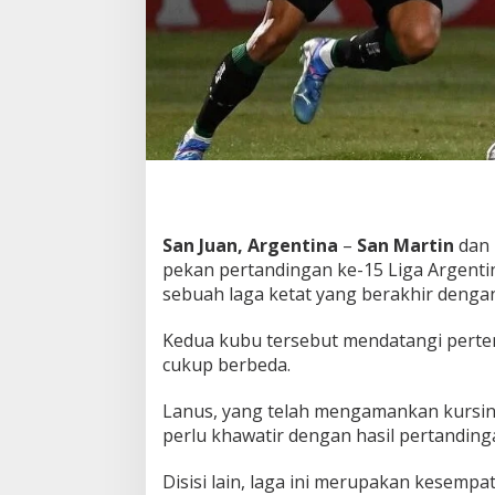
s
a
r
S
a
n
M
a
r
t
i
n
San Juan, Argentina
–
San Martin
dan
K
pekan pertandingan ke-15 Liga Argent
i
sebuah laga ketat yang berakhir denga
n
i
T
Kedua kubu tersebut mendatangi pertem
e
cukup berbeda.
r
a
Lanus, yang telah mengamankan kursiny
n
perlu khawatir dengan hasil pertandinga
c
a
m
Disisi lain, laga ini merupakan kesemp
!