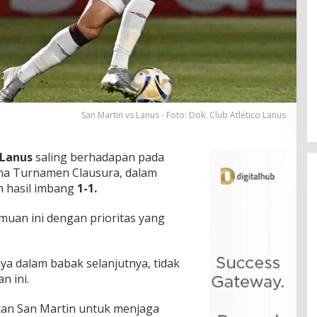
San Martin vs Lanus - Foto: Dok. Club Atlético Lanus
Lanus
saling berhadapan pada
ina Turnamen Clausura, dalam
n hasil imbang
1-1.
uan ini dengan prioritas yang
a dalam babak selanjutnya, tidak
n ini.
atan San Martin untuk menjaga