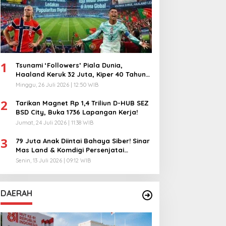
1
Tsunami ‘Followers’ Piala Dunia,
Haaland Keruk 32 Juta, Kiper 40 Tahun
Bikin Geger!
Minggu, 26 Juli 2026 | 12:50 WIB
2
Tarikan Magnet Rp 1,4 Triliun D-HUB SEZ
BSD City, Buka 1736 Lapangan Kerja!
Jumat, 24 Juli 2026 | 11:38 WIB
3
79 Juta Anak Diintai Bahaya Siber! Sinar
Mas Land & Komdigi Persenjatai
Ratusan Guru!
Senin, 13 Juli 2026 | 09:12 WIB
DAERAH