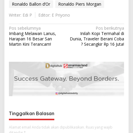
Ronaldo Ballon d’Or
Ronaldo Piers Morgan
Writer: Edi P
Editor: E Priyono
N
Pos sebelumnya
Pos berikutnya
Imbang Melawan Lanus,
Inilah Kopi Termahal di
a
Harapan 16 Besar San
Dunia, Traveler Berani Coba
v
Martin Kini Terancam!
? Secangkir Rp 16 Juta!
i
g
a
s
i
p
o
s
Tinggalkan Balasan
Alamat email Anda tidak akan dipublikasikan.
Ruas yang wajib
ditandai
*