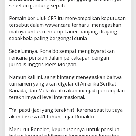
b
sebelum gantung sepatu.
e
l
Pemain berjuluk CR7 itu menyampaikan keputusan
u
tersebut dalam wawancara terbaru, menegaskan
m
P
niatnya untuk menutup karier panjang di ajang
e
sepakbola paling bergengsi dunia.
n
s
Sebelumnya, Ronaldo sempat mengisyaratkan
i
rencana pensiun dalam percakapan dengan
u
n
jurnalis Inggris Piers Morgan.
Namun kali ini, sang bintang menegaskan bahwa
turnamen yang akan digelar di Amerika Serikat,
Kanada, dan Meksiko itu akan menjadi penampilan
terakhirnya di level internasional.
“Ya, pasti (jadi yang terakhir), karena saat itu saya
akan berusia 41 tahun,” ujar Ronaldo.
Menurut Ronaldo, keputusannya untuk pensiun
bukan karena kehilangan kemampuan bersaing,