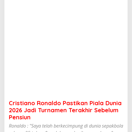
o
n
a
l
d
o
P
a
s
t
i
k
a
n
P
i
a
l
a
Cristiano Ronaldo Pastikan Piala Dunia
D
u
2026 Jadi Turnamen Terakhir Sebelum
n
Pensiun
i
a
Ronaldo : "Saya telah berkecimpung di dunia sepakbola
2