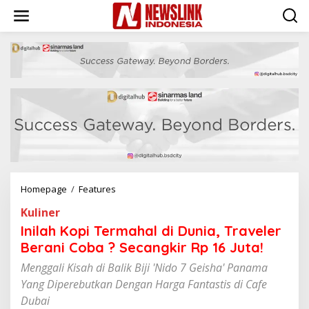
L
e
w
a
t
i
k
e
k
o
n
t
e
n
Homepage
/
Features
I
n
Kuliner
i
l
Inilah Kopi Termahal di Dunia, Traveler
a
Berani Coba ? Secangkir Rp 16 Juta!
h
K
Menggali Kisah di Balik Biji 'Nido 7 Geisha' Panama
o
Yang Diperebutkan Dengan Harga Fantastis di Cafe
p
Dubai
i