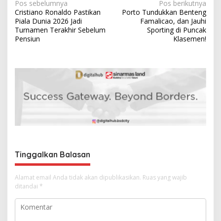
N
Pos sebelumnya
Pos berikutnya
Cristiano Ronaldo Pastikan
Porto Tundukkan Benteng
a
Piala Dunia 2026 Jadi
Famalicao, dan Jauhi
v
Turnamen Terakhir Sebelum
Sporting di Puncak
Pensiun
Klasemen!
i
g
a
s
i
p
o
s
Tinggalkan Balasan
Alamat email Anda tidak akan dipublikasikan.
Ruas yang wajib
ditandai
*