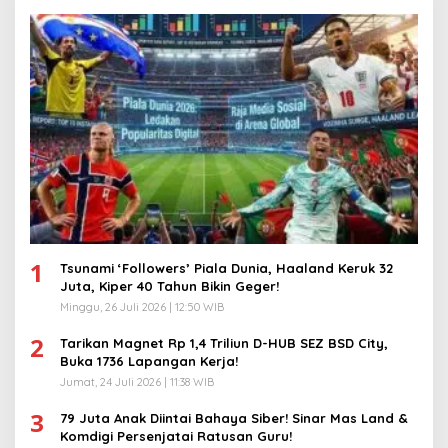
1
Tsunami ‘Followers’ Piala Dunia, Haaland Keruk 32
Juta, Kiper 40 Tahun Bikin Geger!
Minggu, 26 Juli 2026 | 12:50 WIB
2
Tarikan Magnet Rp 1,4 Triliun D-HUB SEZ BSD City,
Buka 1736 Lapangan Kerja!
Jumat, 24 Juli 2026 | 11:38 WIB
3
79 Juta Anak Diintai Bahaya Siber! Sinar Mas Land &
Komdigi Persenjatai Ratusan Guru!