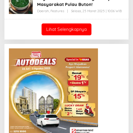
Y
Masyarakat Pulau Buton!
P
R
Daerah
,
Features
|
Selasa, 25 Maret 2025 | 10:06 WIB
O
I
L
Y
E
O
H
N
E
Lihat Selengkapnya
O
D
Y
P
R
I
Y
O
N
O