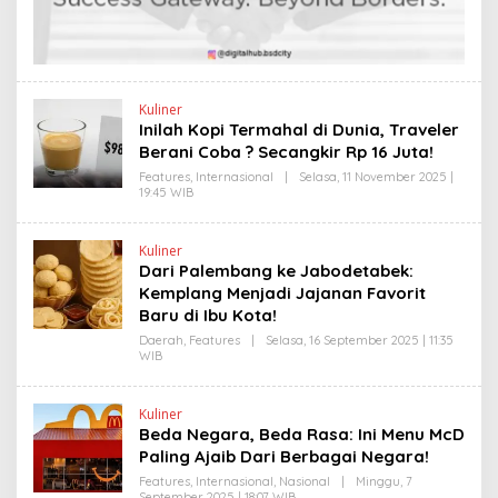
K
I
N
E
W
S
L
I
Kuliner
N
Inilah Kopi Termahal di Dunia, Traveler
K
Berani Coba ? Secangkir Rp 16 Juta!
Features
,
Internasional
|
Selasa, 11 November 2025 |
19:45 WIB
O
L
E
H
Kuliner
Y
Dari Palembang ke Jabodetabek:
A
N
Kemplang Menjadi Jajanan Favorit
T
Baru di Ibu Kota!
I
N
Daerah
,
Features
|
Selasa, 16 September 2025 | 11:35
E
WIB
O
W
L
S
E
L
H
I
Kuliner
H
N
Beda Negara, Beda Rasa: Ini Menu McD
E
K
N
Paling Ajaib Dari Berbagai Negara!
D
R
Features
,
Internasional
,
Nasional
|
Minggu, 7
A
September 2025 | 18:07 WIB
O