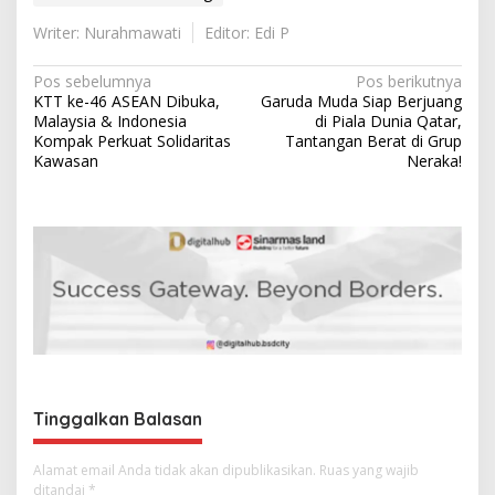
Writer: Nurahmawati
Editor: Edi P
N
Pos sebelumnya
Pos berikutnya
KTT ke-46 ASEAN Dibuka,
Garuda Muda Siap Berjuang
a
Malaysia & Indonesia
di Piala Dunia Qatar,
v
Kompak Perkuat Solidaritas
Tantangan Berat di Grup
Kawasan
Neraka!
i
g
a
s
i
p
o
s
Tinggalkan Balasan
Alamat email Anda tidak akan dipublikasikan.
Ruas yang wajib
ditandai
*