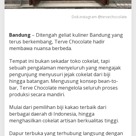
g
T
e
Dok.instagram @tervechocolate
m
p
o
Bandung
– Ditengah geliat kuliner Bandung yang
D
terus berkembang, Terve Chocolate hadir
u
l
membawa nuansa berbeda.
u
Tempat ini bukan sekadar toko cokelat, tapi
sebuah pengalaman menyeluruh yang mengajak
pengunjung menyusuri jejak cokelat dari biji
hingga batangan. Mengusung konsep bean-to-
bar, Terve Chocolate mengelola seluruh proses
produksi secara mandiri.
Mulai dari pemilihan biji kakao terbaik dari
berbagai daerah di Indonesia, hingga
menghasilkan cokelat artisan berkualitas tinggi.
Dapur terbuka yang terhubung langsung dengan