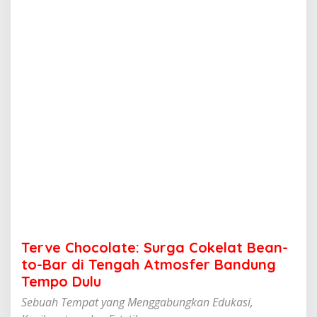
l
a
t
e
:
S
u
r
g
a
C
o
k
e
l
a
t
B
e
Terve Chocolate: Surga Cokelat Bean-
a
n
to-Bar di Tengah Atmosfer Bandung
-
Tempo Dulu
t
o
Sebuah Tempat yang Menggabungkan Edukasi,
-