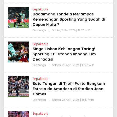
E
H
Sepakbola
H
Bagaimana Tondela Merampas
E
N
Kemenangan Sporting Yang Sudah di
D
Depan Mata ?
R
A
Olahraga
|
Sabtu, 2 Mei 2026 | 12:37 WIB
O
N
L
E
E
W
H
S
Sepakbola
H
L
Singa Lisbon Kehilangan Taring!
E
I
N
Sporting CP Ditahan Imbang Tim
N
D
K
Degradasi
R
A
Olahraga
|
Selasa, 28 April 2026 | 18:27 WIB
O
N
L
E
E
W
H
S
Sepakbola
H
L
Satu Tangan di Trofi! Porto Bungkam
E
I
N
Estrela da Amadora di Stadion Jose
N
D
K
Gomes
R
A
Olahraga
|
Selasa, 28 April 2026 | 16:17 WIB
O
N
L
E
E
W
H
S
Sepakbola
H
L