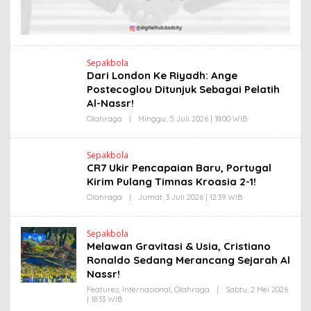
O
Sepakbola
Dari London Ke Riyadh: Ange
Postecoglou Ditunjuk Sebagai Pelatih
Al-Nassr!
Olahraga
|
Minggu, 5 Juli 2026 | 18:00 WIB
O
L
E
H
Sepakbola
R
CR7 Ukir Pencapaian Baru, Portugal
V
I
Kirim Pulang Timnas Kroasia 2-1!
T
O
Olahraga
|
Jumat, 3 Juli 2026 | 12:39 WIB
O
L
E
H
Sepakbola
R
Melawan Gravitasi & Usia, Cristiano
V
I
Ronaldo Sedang Merancang Sejarah Al
T
Nassr!
O
Features
,
Internasional
,
Olahraga
|
Sabtu, 2 Mei 2026
| 18:33 WIB
O
L