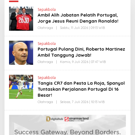
Sepakbola
Ambil Alih Jabatan Pelatih Portugal,
Jorge Jesus Reuni Dengan Ronaldo!
Olahraga
|
Sabtu, 11 Juli 2026 | 09:13 WIB
O
L
E
H
Sepakbola
R
Portugal Pulang Dini, Roberto Martinez
V
I
Ambil Tanggung Jawab!
T
O
Olahraga
|
Kamis, 9 Juli 2026 | 07:47 WIB
O
L
E
H
Sepakbola
R
Tangis CR7 dan Pesta La Roja, Spanyol
V
I
Tuntaskan Perjalanan Portugal Di 16
T
Besar!
O
Olahraga
|
Selasa, 7 Juli 2026 | 10:13 WIB
O
L
E
H
R
V
I
T