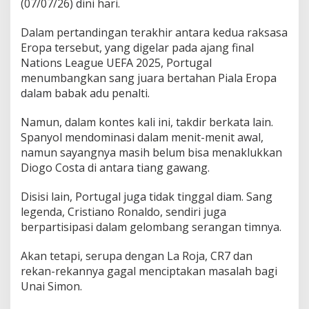
(07/07/26) dini hari.
1
6
Dalam pertandingan terakhir antara kedua raksasa
B
e
Eropa tersebut, yang digelar pada ajang final
s
Nations League UEFA 2025, Portugal
a
menumbangkan sang juara bertahan Piala Eropa
r
dalam babak adu penalti.
!
Namun, dalam kontes kali ini, takdir berkata lain.
Spanyol mendominasi dalam menit-menit awal,
namun sayangnya masih belum bisa menaklukkan
Diogo Costa di antara tiang gawang.
Disisi lain, Portugal juga tidak tinggal diam. Sang
legenda, Cristiano Ronaldo, sendiri juga
berpartisipasi dalam gelombang serangan timnya.
Akan tetapi, serupa dengan La Roja, CR7 dan
rekan-rekannya gagal menciptakan masalah bagi
Unai Simon.