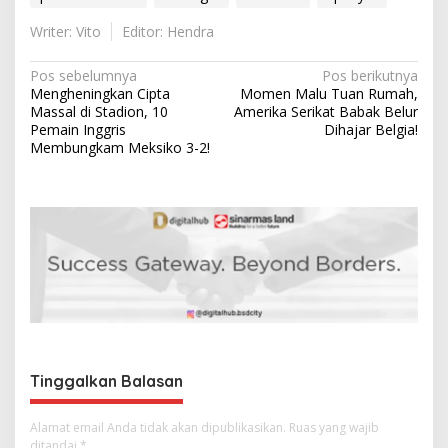
Writer: Vito
Editor: Hendra
N
Pos sebelumnya
Pos berikutnya
Mengheningkan Cipta
Momen Malu Tuan Rumah,
a
Massal di Stadion, 10
Amerika Serikat Babak Belur
v
Pemain Inggris
Dihajar Belgia!
Membungkam Meksiko 3-2!
i
g
a
s
i
p
o
s
Tinggalkan Balasan
Alamat email Anda tidak akan dipublikasikan.
Ruas yang wajib
ditandai
*