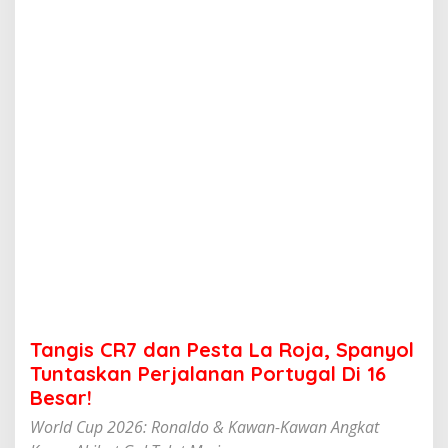
a
n
P
e
s
t
a
L
a
R
o
j
a
,
S
p
a
n
y
Tangis CR7 dan Pesta La Roja, Spanyol
o
l
Tuntaskan Perjalanan Portugal Di 16
T
Besar!
u
n
World Cup 2026: Ronaldo & Kawan-Kawan Angkat
t