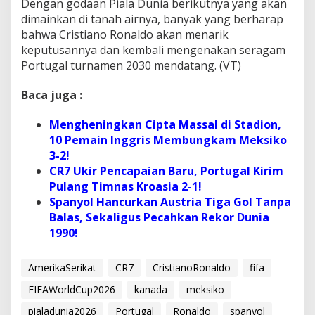
Dengan godaan Piala Dunia berikutnya yang akan
dimainkan di tanah airnya, banyak yang berharap
bahwa Cristiano Ronaldo akan menarik
keputusannya dan kembali mengenakan seragam
Portugal turnamen 2030 mendatang. (VT)
Baca juga :
Mengheningkan Cipta Massal di Stadion,
10 Pemain Inggris Membungkam Meksiko
3-2!
CR7 Ukir Pencapaian Baru, Portugal Kirim
Pulang Timnas Kroasia 2-1!
Spanyol Hancurkan Austria Tiga Gol Tanpa
Balas, Sekaligus Pecahkan Rekor Dunia
1990!
AmerikaSerikat
CR7
CristianoRonaldo
fifa
FIFAWorldCup2026
kanada
meksiko
pialadunia2026
Portugal
Ronaldo
spanyol