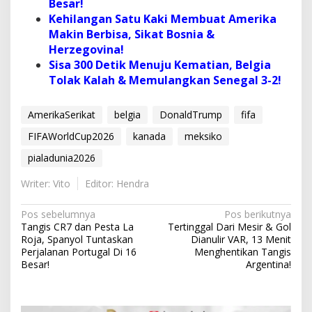
Besar!
Kehilangan Satu Kaki Membuat Amerika
Makin Berbisa, Sikat Bosnia &
Herzegovina!
Sisa 300 Detik Menuju Kematian, Belgia
Tolak Kalah & Memulangkan Senegal 3-2!
AmerikaSerikat
belgia
DonaldTrump
fifa
FIFAWorldCup2026
kanada
meksiko
pialadunia2026
Writer: Vito
Editor: Hendra
N
Pos sebelumnya
Pos berikutnya
Tangis CR7 dan Pesta La
Tertinggal Dari Mesir & Gol
a
Roja, Spanyol Tuntaskan
Dianulir VAR, 13 Menit
v
Perjalanan Portugal Di 16
Menghentikan Tangis
Besar!
Argentina!
i
g