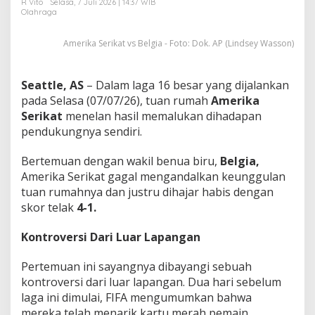
R Vito
Selasa, 7 Juli 2026 | 14:37 WIB
b
Olahraga
a
k
Amerika Serikat vs Belgia - Foto: Dok. AP (Lindsey Wasson)
B
e
l
u
Seattle, AS
– Dalam laga 16 besar yang dijalankan
r
pada Selasa (07/07/26), tuan rumah
Amerika
D
Serikat
menelan hasil memalukan dihadapan
i
pendukungnya sendiri.
h
a
j
Bertemuan dengan wakil benua biru,
Belgia,
a
Amerika Serikat gagal mengandalkan keunggulan
r
tuan rumahnya dan justru dihajar habis dengan
B
skor telak
4-1.
e
l
g
Kontroversi Dari Luar Lapangan
i
a
Pertemuan ini sayangnya dibayangi sebuah
!
kontroversi dari luar lapangan. Dua hari sebelum
laga ini dimulai, FIFA mengumumkan bahwa
mereka telah menarik kartu merah pemain