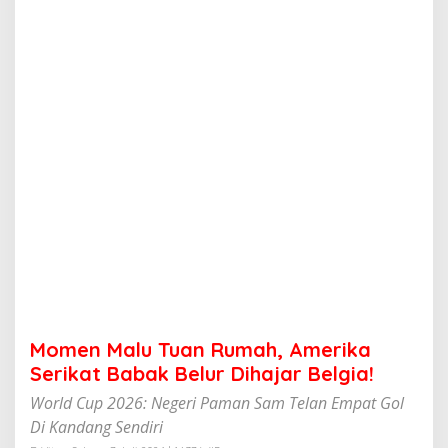
u
a
n
R
u
m
a
h
,
A
m
e
r
i
k
a
S
e
r
Momen Malu Tuan Rumah, Amerika
i
k
Serikat Babak Belur Dihajar Belgia!
a
World Cup 2026: Negeri Paman Sam Telan Empat Gol
t
B
Di Kandang Sendiri
a