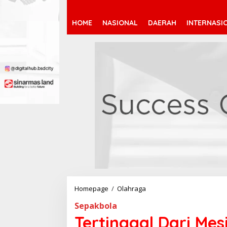
HOME
NASIONAL
DAERAH
INTERNASI
Homepage
/
Olahraga
T
e
Sepakbola
r
t
Tertinggal Dari Mesi
i