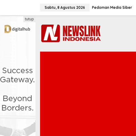
L
e
Sabtu, 8 Agustus 2026
Pedoman Media Siber
w
a
tutup
t
i
k
e
k
o
n
t
e
n