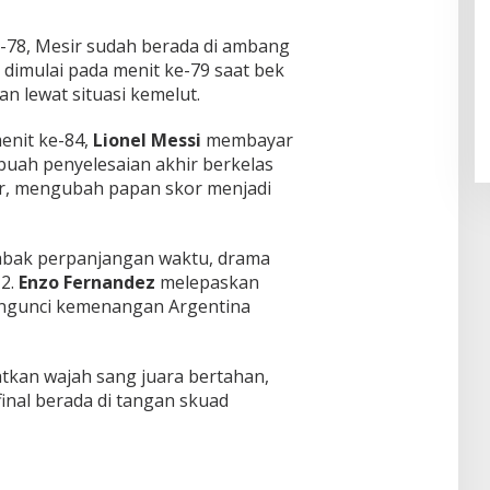
-78, Mesir sudah berada di ambang
Pendaftaran Istana Dibuka,
dimulai pada menit ke-79 saat bek
Warga Berebut Kuota
 lewat situasi kemelut.
Di Daerah, Nasional
|
Rabu, 5 Agustus 2026 |
09:13 WIB
enit ke-84,
Lionel Messi
membayar
buah penyelesaian akhir berkelas
, mengubah papan skor menjadi
babak perpanjangan waktu, drama
+2.
Enzo Fernandez
melepaskan
engunci kemenangan Argentina
tkan wajah sang juara bertahan,
final berada di tangan skuad