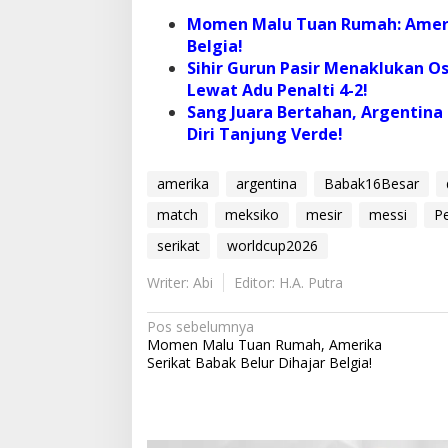
Momen Malu Tuan Rumah: Amerik
Belgia!
Sihir Gurun Pasir Menaklukan Os
Lewat Adu Penalti 4-2!
Sang Juara Bertahan, Argentin
Diri Tanjung Verde!
amerika
argentina
Babak16Besar
match
meksiko
mesir
messi
P
serikat
worldcup2026
Writer: Abi
Editor: H.A. Putra
N
Pos sebelumnya
Momen Malu Tuan Rumah, Amerika
a
Serikat Babak Belur Dihajar Belgia!
v
i
g