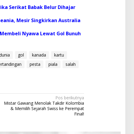
a Serikat Babak Belur Dihajar
eania, Mesir Singkirkan Australia
a Membeli Nyawa Lewat Gol Bunuh
dunia
gol
kanada
kartu
ertandingan
pesta
piala
salah
Pos berikutnya
Mistar Gawang Menolak Takdir Kolombia
& Memilih Sejarah Swiss ke Perempat
Final!