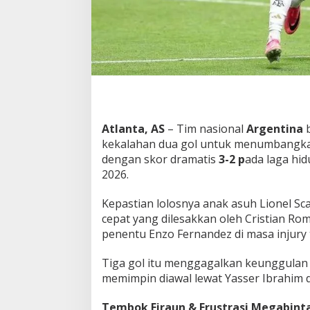
r
V
A
R
,
1
3
M
e
n
Atlanta, AS
– Tim nasional
Argentina
b
i
kekalahan dua gol untuk menumbangkan
t
dengan skor dramatis
3-2 p
ada laga hid
M
e
2026.
n
g
Kepastian lolosnya anak asuh Lionel Scal
h
cepat yang dilesakkan oleh Cristian Ro
e
penentu Enzo Fernandez di masa injury 
n
t
i
Tiga gol itu menggagalkan keunggulan
k
memimpin diawal lewat Yasser Ibrahim 
a
n
Tembok Firaun & Frustrasi Megabint
T