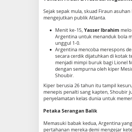
a
n
Sejak sepak mula, skuad Firaun asuha
g
mengejutkan publik Atlanta.
i
s
Menit ke-15,
Yasser Ibrahim
melo
A
Argentina untuk menanduk bola 
r
g
unggul 1-0.
e
Argentina mencoba merespons deng
n
secara cerdik dijatuhkan di kotak
t
menjadi mimpi buruk bagi Lionel M
i
dengan sempurna oleh kiper Mesi
n
a
Shoubir.
!
Kiper berusia 26 tahun itu tampil kesu
menepis penalti sang kapten, Shoubir 
penyelamatan kelas dunia untuk meme
Petaka Serangan Balik
Memasuki babak kedua, Argentina yang 
pertahanan mereka demi mengejar ketert