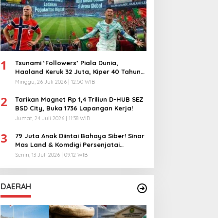
1
Tsunami ‘Followers’ Piala Dunia,
Haaland Keruk 32 Juta, Kiper 40 Tahun
Bikin Geger!
Minggu, 26 Juli 2026 | 12:50 WIB
2
Tarikan Magnet Rp 1,4 Triliun D-HUB SEZ
BSD City, Buka 1736 Lapangan Kerja!
Jumat, 24 Juli 2026 | 11:38 WIB
3
79 Juta Anak Diintai Bahaya Siber! Sinar
Mas Land & Komdigi Persenjatai
Ratusan Guru!
Senin, 13 Juli 2026 | 09:12 WIB
DAERAH