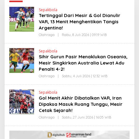
Sepakbola
Tertinggal Dari Mesir & Gol Dianulir
VAR, 13 Menit Menghentikan Tangis
Argentina!
Olahraga
|
Rabu, 8 Juli 2026 | 09:19 WIB
O
L
E
H
Sepakbola
H
Sihir Gurun Pasir Menaklukan Oseania,
E
N
Mesir Singkirkan Australia Lewat Adu
D
Penalti 4-2!
R
A
Olahraga
|
Sabtu, 4 Juli 2026 | 12:32 WIB
O
N
L
E
E
W
H
S
Sepakbola
H
L
Gol Menit Akhir Dibatalkan VAR, Iran
E
I
N
Dipaksa Masuk Ruang Tunggu, Mesir
N
D
K
Cetak Sejarah!
R
A
Olahraga
|
Sabtu, 27 Juni 2026 | 16:05 WIB
O
N
L
E
E
W
H
S
H
L