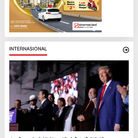
INTERNASIONAL