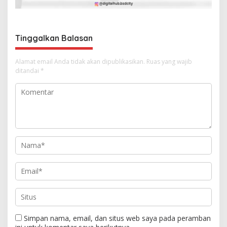
o
s
Tinggalkan Balasan
Alamat email Anda tidak akan dipublikasikan.
Ruas yang wajib
ditandai
*
Simpan nama, email, dan situs web saya pada peramban