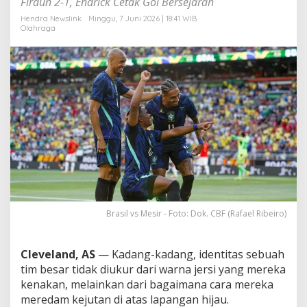
Firaun 2-1, Endrick Cetak Gol Bersejarah
D
a
Hendra Newslink
Minggu, 7 Juni 2026 | 18:41 WIB
Olahraga
r
i
K
e
m
e
n
a
n
g
a
n
T
i
p
Brasil vs Mesir - Foto: Dok. CBF (Rafael Ribeiro)
i
s
B
r
Cleveland, AS
— Kadang-kadang, identitas sebuah
a
tim besar tidak diukur dari warna jersi yang mereka
s
kenakan, melainkan dari bagaimana cara mereka
i
meredam kejutan di atas lapangan hijau.
l