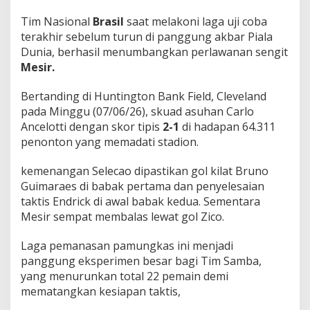
A
t
Tim Nasional
Brasil
saat melakoni laga uji coba
a
terakhir sebelum turun di panggung akbar Piala
s
Dunia, berhasil menumbangkan perlawanan sengit
M
Mesir.
e
s
i
Bertanding di Huntington Bank Field, Cleveland
r
pada Minggu (07/06/26), skuad asuhan Carlo
!
Ancelotti dengan skor tipis
2-1
di hadapan 64.311
penonton yang memadati stadion.
kemenangan Selecao dipastikan gol kilat Bruno
Guimaraes di babak pertama dan penyelesaian
taktis Endrick di awal babak kedua. Sementara
Mesir sempat membalas lewat gol Zico.
Laga pemanasan pamungkas ini menjadi
panggung eksperimen besar bagi Tim Samba,
yang menurunkan total 22 pemain demi
mematangkan kesiapan taktis,