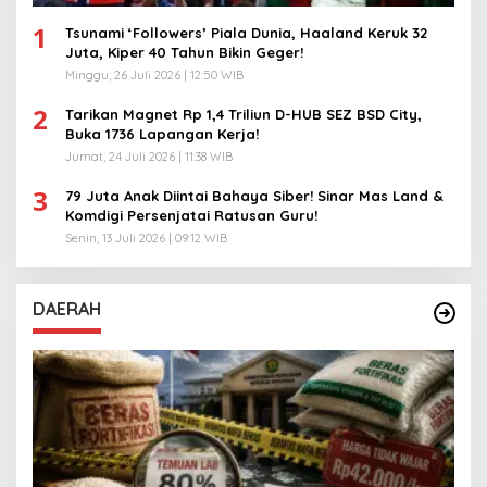
1
Tsunami ‘Followers’ Piala Dunia, Haaland Keruk 32
Juta, Kiper 40 Tahun Bikin Geger!
Minggu, 26 Juli 2026 | 12:50 WIB
2
Tarikan Magnet Rp 1,4 Triliun D-HUB SEZ BSD City,
Buka 1736 Lapangan Kerja!
Jumat, 24 Juli 2026 | 11:38 WIB
3
79 Juta Anak Diintai Bahaya Siber! Sinar Mas Land &
Komdigi Persenjatai Ratusan Guru!
Senin, 13 Juli 2026 | 09:12 WIB
DAERAH