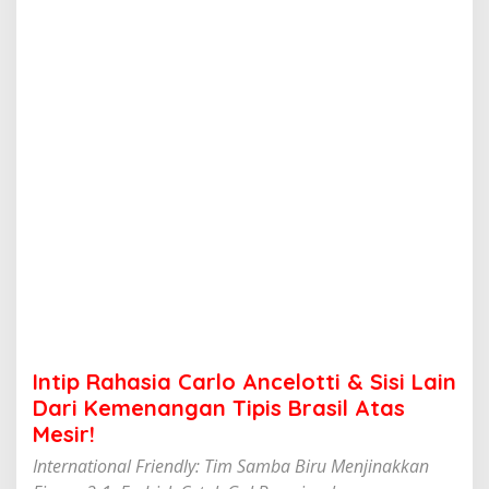
i
a
C
a
r
l
o
A
n
c
e
l
o
t
t
i
&
S
i
Intip Rahasia Carlo Ancelotti & Sisi Lain
s
i
Dari Kemenangan Tipis Brasil Atas
L
Mesir!
a
i
International Friendly: Tim Samba Biru Menjinakkan
n