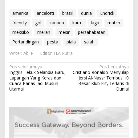
amerika
ancelotti
brasil
dunia
Endrick
friendly
gol
kanada
kartu
laga
match
meksiko
merah
mesir
persahabatan
Pertandingan
pesta
piala
salah
Writer: Abi P
Editor: H.A Putra
N
Pos sebelumnya
Pos berikutnya
Inggris Tekuk Selandia Baru,
Cristiano Ronaldo Menyulap
a
Lapangan Yang Keras dan
Jersi Al-Nassr Tembus 10
v
Cuaca Panas Jadi Musuh
Besar Klub Elit, Terlaris di
Utama!
Dunia!
i
g
a
s
i
p