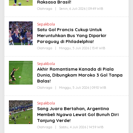
K
Raksasa Brasil!
R
A
Olahraga
|
Senin, 6 Juli 2026 | 09:49 WIB
O
N
L
E
E
W
H
S
Sepakbola
H
L
Satu Gol Prancis Cukup Untuk
E
I
N
Meruntuhkan Bus Yang Diparkir
N
D
K
Paraguay di Philadelphia!
R
A
Olahraga
|
Minggu, 5 Juli 2026 | 13:41 WIB
O
N
L
E
E
W
H
S
Sepakbola
H
L
Akhir Romantisme Kanada di Piala
E
I
N
Dunia, Dibungkam Maroko 3 Gol Tanpa
N
D
K
Balas!
R
A
Olahraga
|
Minggu, 5 Juli 2026 | 09:10 WIB
O
N
L
E
E
W
H
S
Sepakbola
H
L
Sang Juara Bertahan, Argentina
E
I
N
Membeli Nyawa Lewat Gol Bunuh Diri
N
D
K
Tanjung Verde!
R
A
Olahraga
|
Sabtu, 4 Juli 2026 | 14:59 WIB
O
N
L