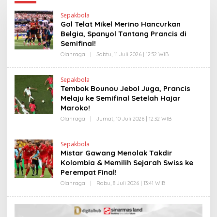
Sepakbola
Gol Telat Mikel Merino Hancurkan
Belgia, Spanyol Tantang Prancis di
Semifinal!
Olahraga
|
Sabtu, 11 Juli 2026 | 12:32 WIB
O
L
E
H
Sepakbola
H
Tembok Bounou Jebol Juga, Prancis
E
N
Melaju ke Semifinal Setelah Hajar
D
Maroko!
R
A
Olahraga
|
Jumat, 10 Juli 2026 | 12:32 WIB
O
N
L
E
E
W
H
S
Sepakbola
H
L
Mistar Gawang Menolak Takdir
E
I
N
Kolombia & Memilih Sejarah Swiss ke
N
D
K
Perempat Final!
R
A
Olahraga
|
Rabu, 8 Juli 2026 | 13:41 WIB
O
N
L
E
E
W
H
S
H
L