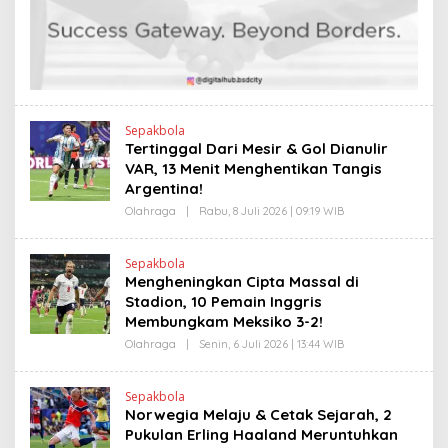
E
I
N
N
D
K
R
A
N
E
W
S
L
Sepakbola
I
Tertinggal Dari Mesir & Gol Dianulir
N
VAR, 13 Menit Menghentikan Tangis
K
Argentina!
Olahraga
|
Rabu, 8 Juli 2026 | 09:19 WIB
O
L
E
H
Sepakbola
H
Mengheningkan Cipta Massal di
E
N
Stadion, 10 Pemain Inggris
D
Membungkam Meksiko 3-2!
R
A
Olahraga
|
Senin, 6 Juli 2026 | 13:44 WIB
O
N
L
E
E
W
H
S
Sepakbola
H
L
Norwegia Melaju & Cetak Sejarah, 2
E
I
N
Pukulan Erling Haaland Meruntuhkan
N
D