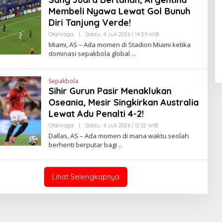
A
Membeli Nyawa Lewat Gol Bunuh
N
E
Diri Tanjung Verde!
Pendaftaran Istana Dibuka,
W
S
Olahraga
|
Sabtu, 4 Juli 2026 | 14:59 WIB
O
Warga Berebut Kuota
L
L
Miami, AS – Ada momen di Stadion Miami ketika
I
Di Daerah, Nasional
|
Rabu, 5 Agustus 2026 |
E
dominasi sepakbola global
N
09:13 WIB
H
K
H
E
N
Sepakbola
D
Sihir Gurun Pasir Menaklukan
R
A
Oseania, Mesir Singkirkan Australia
N
E
Lewat Adu Penalti 4-2!
W
S
Olahraga
|
Sabtu, 4 Juli 2026 | 12:32 WIB
O
L
L
Dallas, AS – Ada momen di mana waktu seolah
I
E
berhenti berputar bagi
N
H
K
H
E
N
D
Lihat Selengkapnya
R
A
N
E
W
S