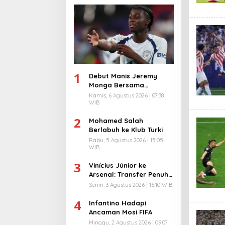
1
Debut Manis Jeremy
Monga Bersama
Manchester City
Kamis, 6 Agustus 2026 | 07:38
WIB
2
Mohamed Salah
Berlabuh ke Klub Turki
Rabu, 5 Agustus 2026 | 15:05
WIB
3
Vinícius Júnior ke
Arsenal: Transfer Penuh
Risiko
Senin, 3 Agustus 2026 | 16:10 WIB
4
Infantino Hadapi
Ancaman Mosi FIFA
Minggu, 2 Agustus 2026 | 09:07