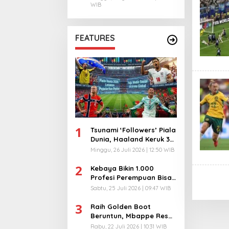
WIB
FEATURES
1
Tsunami ‘Followers’ Piala
Dunia, Haaland Keruk 32
Juta, Kiper 40 Tahun
Minggu, 26 Juli 2026 | 12:50 WIB
Bikin Geger!
2
Kebaya Bikin 1.000
Profesi Perempuan Bisa
Menyatu di Arena
Sabtu, 25 Juli 2026 | 09:47 WIB
Komunikasi Global!
3
Raih Golden Boot
Beruntun, Mbappe Resmi
Kunci Takhta Top Skor
Rabu, 22 Juli 2026 | 10:31 WIB