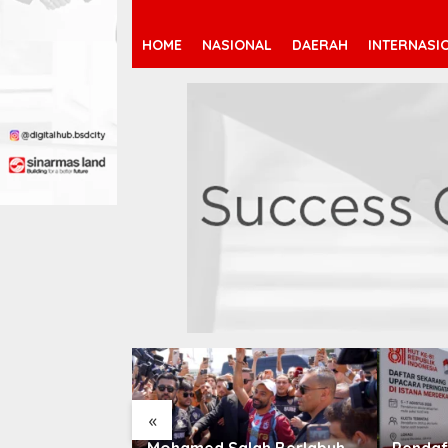
HOME
NASIONAL
DAERAH
INTERNASI
«
 Jeremy
Mohamed Salah Berlabuh
Pendaf