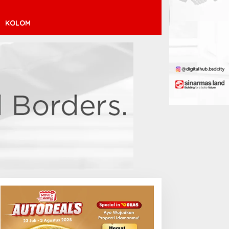
KOLOM
inícius Júnior ke Arsenal:
ransfer Penuh Risiko
Debut Manis Jeremy