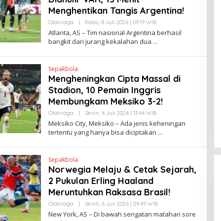
Menghentikan Tangis Argentina!
Olahraga
|
Rabu, 8 Juli 2026 | 09:19 WIB
O
L
Atlanta, AS – Tim nasional Argentina berhasil
E
bangkit dari jurang kekalahan dua
H
H
E
N
Sepakbola
D
Mengheningkan Cipta Massal di
R
A
Stadion, 10 Pemain Inggris
N
E
Membungkam Meksiko 3-2!
W
S
Olahraga
|
Senin, 6 Juli 2026 | 13:44 WIB
O
L
L
Meksiko City, Meksiko – Ada jenis keheningan
I
E
tertentu yang hanya bisa diciptakan
N
H
K
H
E
N
Sepakbola
D
Norwegia Melaju & Cetak Sejarah,
R
A
2 Pukulan Erling Haaland
N
E
Meruntuhkan Raksasa Brasil!
W
S
Olahraga
|
Senin, 6 Juli 2026 | 09:49 WIB
O
L
L
New York, AS – Di bawah sengatan matahari sore
I
E