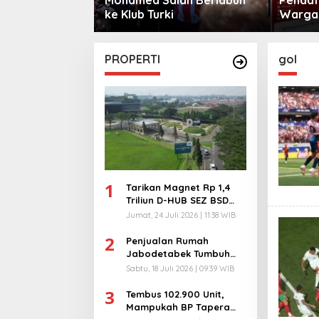
sama
ke Klub Turki
Warga 
City
PROPERTI
gol
1
Tarikan Magnet Rp 1,4
Triliun D-HUB SEZ BSD
City, Buka 1736
Jumat, 24 Juli 2026 | 11:38 WIB
Lapangan Kerja!
2
Penjualan Rumah
Jabodetabek Tumbuh
94%! Developer
Sabtu, 18 Juli 2026 | 09:39 WIB
Langsung Lempar Diskon
3
Ekstra
Tembus 102.900 Unit,
Mampukah BP Tapera