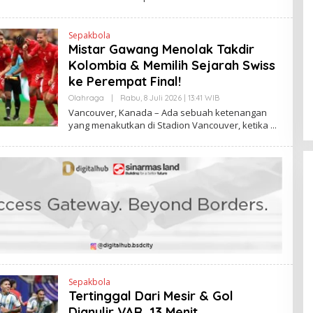
K
H
E
N
Sepakbola
D
Mistar Gawang Menolak Takdir
R
A
Kolombia & Memilih Sejarah Swiss
N
E
ke Perempat Final!
W
S
Olahraga
|
Rabu, 8 Juli 2026 | 13:41 WIB
O
L
L
Vancouver, Kanada – Ada sebuah ketenangan
I
E
yang menakutkan di Stadion Vancouver, ketika
N
H
K
H
E
N
D
R
A
N
E
W
S
L
I
N
K
Sepakbola
Tertinggal Dari Mesir & Gol
Dianulir VAR, 13 Menit