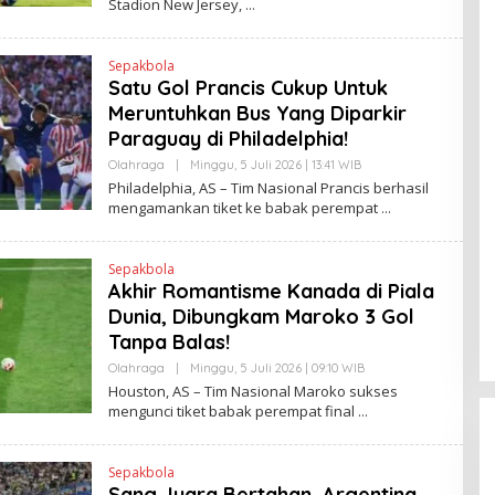
Stadion New Jersey,
N
H
K
H
E
N
Sepakbola
D
Satu Gol Prancis Cukup Untuk
R
A
Meruntuhkan Bus Yang Diparkir
N
E
Paraguay di Philadelphia!
W
S
Olahraga
|
Minggu, 5 Juli 2026 | 13:41 WIB
O
L
L
Philadelphia, AS – Tim Nasional Prancis berhasil
I
E
mengamankan tiket ke babak perempat
N
H
K
H
E
N
Sepakbola
D
Akhir Romantisme Kanada di Piala
R
A
Dunia, Dibungkam Maroko 3 Gol
N
E
Tanpa Balas!
W
S
Olahraga
|
Minggu, 5 Juli 2026 | 09:10 WIB
O
L
L
Houston, AS – Tim Nasional Maroko sukses
I
E
mengunci tiket babak perempat final
N
H
K
H
E
N
Sepakbola
D
Sang Juara Bertahan, Argentina
R