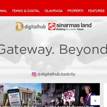
ONAL
TEKNO & DIGITAL
OLAHRAGA
PROPERTI
FEATURES
V
T
»
taran Istana Dibuka,
Suara Arab Michigan Ubah