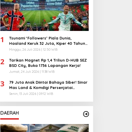
1
Tsunami ‘Followers’ Piala Dunia,
Haaland Keruk 32 Juta, Kiper 40 Tahun
Bikin Geger!
Minggu, 26 Juli 2026 | 12:50 WIB
2
Tarikan Magnet Rp 1,4 Triliun D-HUB SEZ
BSD City, Buka 1736 Lapangan Kerja!
Jumat, 24 Juli 2026 | 11:38 WIB
3
79 Juta Anak Diintai Bahaya Siber! Sinar
Mas Land & Komdigi Persenjatai
Ratusan Guru!
Senin, 13 Juli 2026 | 09:12 WIB
DAERAH