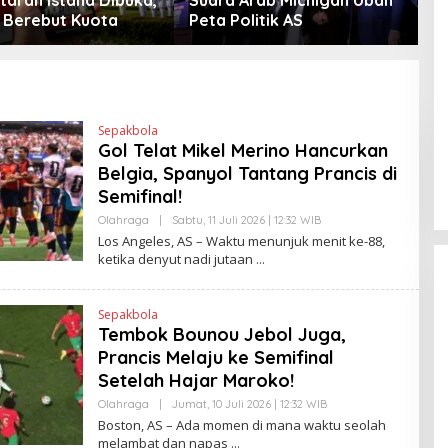
Berebut Kuota
Peta Politik AS
Sepakbola
Gol Telat Mikel Merino Hancurkan
Belgia, Spanyol Tantang Prancis di
Semifinal!
Olahraga
|
Sabtu, 11 Juli 2026 | 12:32 WIB
O
L
Los Angeles, AS – Waktu menunjuk menit ke-88,
E
ketika denyut nadi jutaan
H
H
E
N
Sepakbola
D
Tembok Bounou Jebol Juga,
R
A
Prancis Melaju ke Semifinal
N
E
Setelah Hajar Maroko!
W
S
Olahraga
|
Jumat, 10 Juli 2026 | 12:32 WIB
O
L
L
Boston, AS – Ada momen di mana waktu seolah
I
E
melambat dan napas
N
H