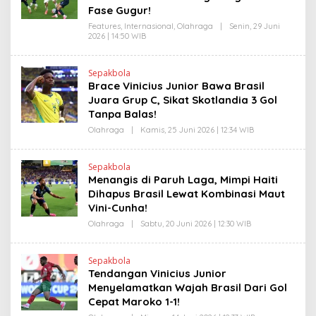
I
D
Fase Gugur!
N
R
K
A
Features
,
Internasional
,
Olahraga
|
Senin, 29 Juni
N
2026 | 14:50 WIB
O
E
L
W
E
S
H
L
Sepakbola
H
I
Brace Vinicius Junior Bawa Brasil
E
N
N
Juara Grup C, Sikat Skotlandia 3 Gol
K
D
Tanpa Balas!
R
A
Olahraga
|
Kamis, 25 Juni 2026 | 12:34 WIB
O
N
L
E
E
W
H
S
Sepakbola
H
L
Menangis di Paruh Laga, Mimpi Haiti
E
I
N
Dihapus Brasil Lewat Kombinasi Maut
N
D
K
Vini-Cunha!
R
A
Olahraga
|
Sabtu, 20 Juni 2026 | 12:30 WIB
O
N
L
E
E
W
H
S
Sepakbola
H
L
Tendangan Vinicius Junior
E
I
N
Menyelamatkan Wajah Brasil Dari Gol
N
D
K
Cepat Maroko 1-1!
R
A