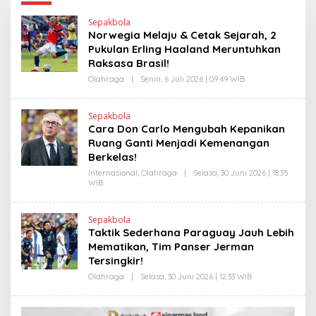
Sepakbola
Norwegia Melaju & Cetak Sejarah, 2
Pukulan Erling Haaland Meruntuhkan
Raksasa Brasil!
Olahraga
|
Senin, 6 Juli 2026 | 09:49 WIB
O
L
E
H
Sepakbola
H
Cara Don Carlo Mengubah Kepanikan
E
N
Ruang Ganti Menjadi Kemenangan
D
Berkelas!
R
A
Internasional
,
Olahraga
|
Selasa, 30 Juni 2026 | 18:35
N
WIB
O
E
L
W
E
S
H
L
Sepakbola
H
I
Taktik Sederhana Paraguay Jauh Lebih
E
N
N
Mematikan, Tim Panser Jerman
K
D
Tersingkir!
R
A
Olahraga
|
Selasa, 30 Juni 2026 | 12:33 WIB
O
N
L
E
E
W
H
S