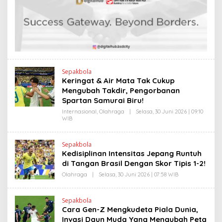
H
L
E
I
N
N
D
K
R
A
N
E
W
S
L
Sepakbola
I
Keringat & Air Mata Tak Cukup
N
Mengubah Takdir, Pengorbanan
K
Spartan Samurai Biru!
Internasional
,
Olahraga
|
Selasa, 30 Juni 2026 | 09:10
WIB
O
L
E
H
Sepakbola
H
Kedisiplinan Intensitas Jepang Runtuh
E
N
di Tangan Brasil Dengan Skor Tipis 1-2!
D
R
Olahraga
|
Selasa, 30 Juni 2026 | 07:58 WIB
O
A
L
N
E
E
H
Sepakbola
W
H
Cara Gen-Z Mengkudeta Piala Dunia,
S
E
L
N
Invasi Daun Muda Yang Mengubah Peta