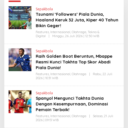
Sepakbola
Tsunami ‘Followers’ Piala Dunia,
Haaland Keruk 32 Juta, Kiper 40 Tahun
Bikin Geger!
Features
,
Internasional
,
Olahraga
,
Tekno &
Digital
|
Minggu, 26 Juli 2026 | 12:50 WIB
O
L
E
H
Sepakbola
H
Raih Golden Boot Beruntun, Mbappe
E
N
Resmi Kunci Takhta Top Skor Abadi
D
Piala Dunia!
R
A
Features
,
Internasional
,
Olahraga
|
Rabu, 22 Juli
N
2026 | 10:31 WIB
O
E
L
W
E
S
H
L
Sepakbola
H
I
Spanyol Mengunci Takhta Dunia
E
N
N
Dengan Kesempurnaan, Dominasi
K
D
Pemain Terbaik!
R
A
Features
,
Internasional
,
Olahraga
|
Selasa, 21 Juli
N
2026 | 09:13 WIB
O
E
L
W