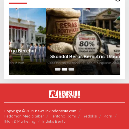
A
Skandal Beras Bernutrisi Dibongkar Negara
T
Di Daerah, Nasional
|
Senin, 3 Agustus 2026 | 10:11 WIB
Di
Copyright © 2025 newslinkindonesia.com
Pedoman Media Siber
Tentang Kami
Redaksi
Karir
Iklan & Marketing
Indeks Berita