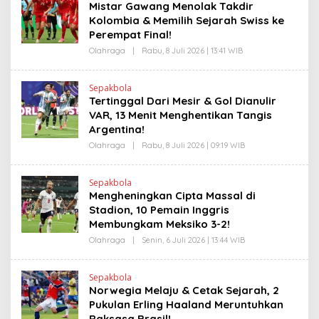
L
Mistar Gawang Menolak Takdir
E
I
N
Kolombia & Memilih Sejarah Swiss ke
N
D
K
Perempat Final!
R
A
Olahraga
|
Rabu, 8 Juli 2026 | 13:41 WIB
O
N
L
E
E
W
H
S
Sepakbola
H
L
Tertinggal Dari Mesir & Gol Dianulir
E
I
N
VAR, 13 Menit Menghentikan Tangis
N
D
K
Argentina!
R
A
Olahraga
|
Rabu, 8 Juli 2026 | 09:19 WIB
O
N
L
E
E
W
H
S
Sepakbola
H
L
Mengheningkan Cipta Massal di
E
I
N
Stadion, 10 Pemain Inggris
N
D
K
Membungkam Meksiko 3-2!
R
A
Olahraga
|
Senin, 6 Juli 2026 | 13:44 WIB
O
N
L
E
E
W
H
S
Sepakbola
H
L
Norwegia Melaju & Cetak Sejarah, 2
E
I
N
Pukulan Erling Haaland Meruntuhkan
N
D
K
Raksasa Brasil!