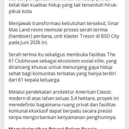
1
ketat dan kualitas hidup yang tak tersentuh hiruk-
K
pikuk kota.
e
l
Menjawab transformasi kebutuhan tersebut, Sinar
u
a
Mas Land resmi memulai proses serah terima
r
(handover) perdana, unit klaster Tresor di BSD City
g
pada Juni 2026 ini.
a
!
Serah terima itu sekaligus membuka fasilitas The
61 Clubhouse sebagai ekosistem sosial elite, yang
dirancang khusus untuk menunjang gaya hidup
sehat bagi komunitas terbatas yang hanya terdiri
dari 61 kepala keluarga.
Melalui pendekatan arsitektur American Classic
modern di atas lahan seluas 3,4 hektare, proyek ini
meredefinisi bagaimana ruang privat dan fasilitas
komunal eksklusif dapat berpadu secara presisi
tanpa mengorbankan kenyamanan penghuninya.