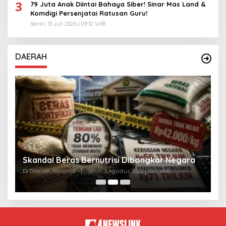
3
79 Juta Anak Diintai Bahaya Siber! Sinar Mas Land &
Komdigi Persenjatai Ratusan Guru!
Senin, 13 Juli 2026 | 09:12 WIB
DAERAH
A
Skandal Beras Bernutrisi Dibongkar Negara
T
Di Daerah, Nasional
|
Senin, 3 Agustus 2026 | 10:11 WIB
Di