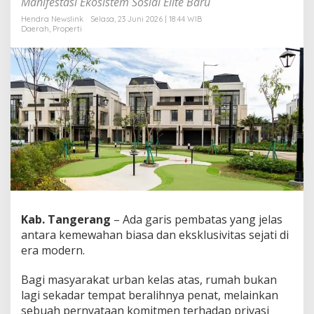
Manifestasi Ekosistem Sosial Elite Baru
s
s
Hendra Newslink
Selasa, 23 Juni 2026 | 18:44 WIB
Daerah
,
Properti
i
c
d
i
T
r
e
s
o
r
,
K
h
u
s
Kab. Tangerang
– Ada garis pembatas yang jelas
u
s
antara kemewahan biasa dan eksklusivitas sejati di
U
era modern.
n
t
Bagi masyarakat urban kelas atas, rumah bukan
u
lagi sekadar tempat beralihnya penat, melainkan
k
6
sebuah pernyataan komitmen terhadap privasi