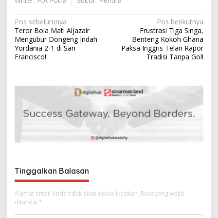
Writer: H.A Putra
Editor: Hendra
N
Pos sebelumnya
Pos berikutnya
Teror Bola Mati Aljazair
Frustrasi Tiga Singa,
a
Mengubur Dongeng Indah
Benteng Kokoh Ghana
v
Yordania 2-1 di San
Paksa Inggris Telan Rapor
Francisco!
Tradisi Tanpa Gol!
i
g
a
s
i
p
o
s
Tinggalkan Balasan
Alamat email Anda tidak akan dipublikasikan.
Ruas yang wajib
ditandai
*