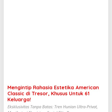
a
h
a
s
i
a
E
s
t
e
t
i
k
a
A
m
e
r
i
Mengintip Rahasia Estetika American
c
a
Classic di Tresor, Khusus Untuk 61
n
Keluarga!
C
l
Eksklusivitas Tanpa Batas: Tren Hunian Ultra-Privat,
a