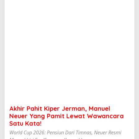
K
i
p
e
r
J
e
r
m
a
n
,
M
a
n
u
e
l
N
Akhir Pahit Kiper Jerman, Manuel
e
u
Neuer Yang Pamit Lewat Wawancara
e
Satu Kata!
r
Y
World Cup 2026: Pensiun Dari Timnas, Neuer Resmi
a