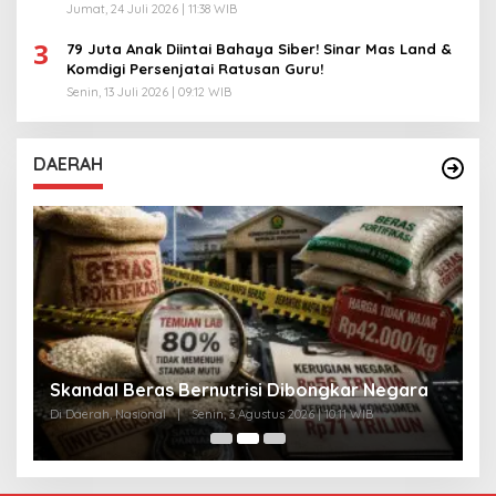
Jumat, 24 Juli 2026 | 11:38 WIB
3
79 Juta Anak Diintai Bahaya Siber! Sinar Mas Land &
Komdigi Persenjatai Ratusan Guru!
Senin, 13 Juli 2026 | 09:12 WIB
DAERAH
A
Skandal Beras Bernutrisi Dibongkar Negara
T
Di Daerah, Nasional
|
Senin, 3 Agustus 2026 | 10:11 WIB
Di