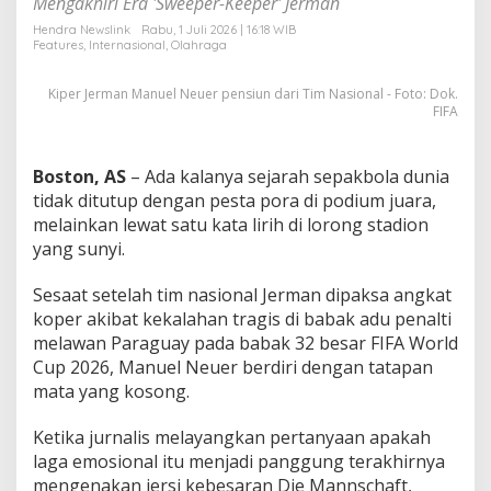
Mengakhiri Era 'Sweeper-Keeper' Jerman
n
g
Hendra Newslink
Rabu, 1 Juli 2026 | 16:18 WIB
Features
,
Internasional
,
Olahraga
P
a
m
Kiper Jerman Manuel Neuer pensiun dari Tim Nasional - Foto: Dok.
i
FIFA
t
L
e
Boston, AS
– Ada kalanya sejarah sepakbola dunia
w
tidak ditutup dengan pesta pora di podium juara,
a
melainkan lewat satu kata lirih di lorong stadion
t
W
yang sunyi.
a
w
Sesaat setelah tim nasional Jerman dipaksa angkat
a
koper akibat kekalahan tragis di babak adu penalti
n
melawan Paraguay pada babak 32 besar FIFA World
c
a
Cup 2026, Manuel Neuer berdiri dengan tatapan
r
mata yang kosong.
a
S
Ketika jurnalis melayangkan pertanyaan apakah
a
laga emosional itu menjadi panggung terakhirnya
t
u
mengenakan jersi kebesaran Die Mannschaft,