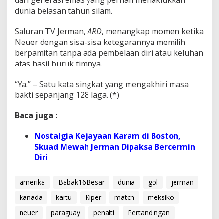
dari generasi emas yang pernah menaklukkan
dunia belasan tahun silam.
Saluran TV Jerman,
ARD
, menangkap momen ketika
Neuer dengan sisa-sisa ketegarannya memilih
berpamitan tanpa ada pembelaan diri atau keluhan
atas hasil buruk timnya.
“Ya.” – Satu kata singkat yang mengakhiri masa
bakti sepanjang 128 laga. (*)
Baca juga :
Nostalgia Kejayaan Karam di Boston,
Skuad Mewah Jerman Dipaksa Bercermin
Diri
amerika
Babak16Besar
dunia
gol
jerman
kanada
kartu
Kiper
match
meksiko
neuer
paraguay
penalti
Pertandingan