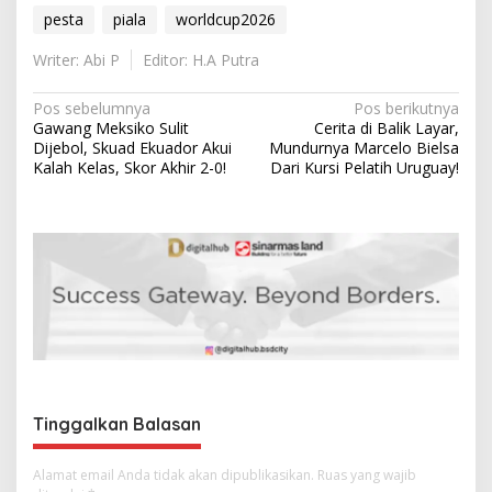
pesta
piala
worldcup2026
Writer: Abi P
Editor: H.A Putra
N
Pos sebelumnya
Pos berikutnya
Gawang Meksiko Sulit
Cerita di Balik Layar,
a
Dijebol, Skuad Ekuador Akui
Mundurnya Marcelo Bielsa
v
Kalah Kelas, Skor Akhir 2-0!
Dari Kursi Pelatih Uruguay!
i
g
a
s
i
p
o
s
Tinggalkan Balasan
Alamat email Anda tidak akan dipublikasikan.
Ruas yang wajib