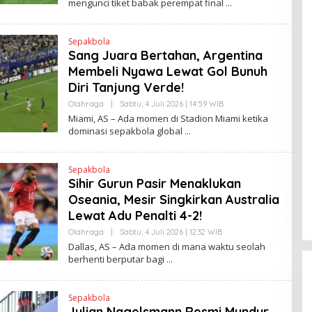
mengunci tiket babak perempat final
N
H
K
H
E
N
Sepakbola
D
Sang Juara Bertahan, Argentina
R
A
Membeli Nyawa Lewat Gol Bunuh
N
E
Diri Tanjung Verde!
W
S
Olahraga
|
Sabtu, 4 Juli 2026 | 14:59 WIB
O
L
L
Miami, AS – Ada momen di Stadion Miami ketika
I
E
dominasi sepakbola global
N
H
K
H
E
N
Sepakbola
D
Sihir Gurun Pasir Menaklukan
R
A
Oseania, Mesir Singkirkan Australia
N
E
Lewat Adu Penalti 4-2!
W
S
Olahraga
|
Sabtu, 4 Juli 2026 | 12:32 WIB
O
L
L
Dallas, AS – Ada momen di mana waktu seolah
I
E
berhenti berputar bagi
N
H
K
H
E
N
Sepakbola
D
Julian Nagelsmann Resmi Mundur
R