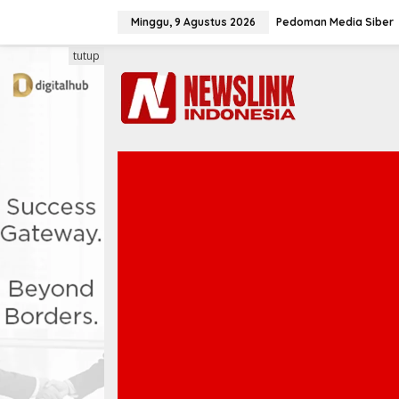
L
e
Minggu, 9 Agustus 2026
Pedoman Media Siber
w
a
tutup
t
i
k
e
k
o
n
t
e
n