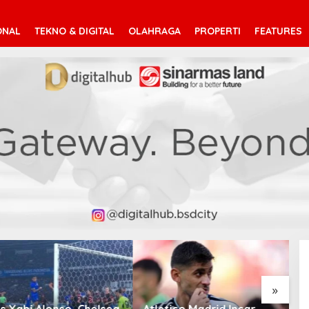
ONAL
TEKNO & DIGITAL
OLAHRAGA
PROPERTI
FEATURES
»
Xabi Alonso, Chelsea
Atletico Madrid Incar
C