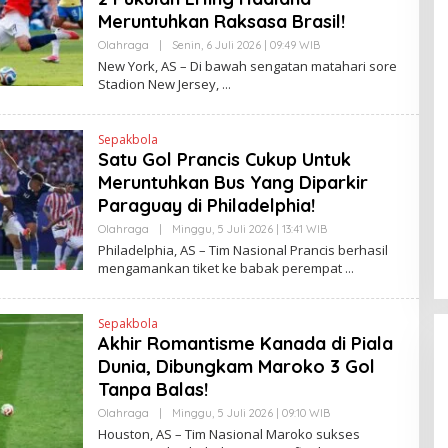
Meruntuhkan Raksasa Brasil!
Olahraga
|
Senin, 6 Juli 2026 | 09:49 WIB
O
L
New York, AS – Di bawah sengatan matahari sore
E
Stadion New Jersey,
H
H
E
N
Sepakbola
D
Satu Gol Prancis Cukup Untuk
R
A
Meruntuhkan Bus Yang Diparkir
N
E
Paraguay di Philadelphia!
W
S
Olahraga
|
Minggu, 5 Juli 2026 | 13:41 WIB
O
L
L
Philadelphia, AS – Tim Nasional Prancis berhasil
I
E
mengamankan tiket ke babak perempat
N
H
K
H
E
N
Sepakbola
D
Akhir Romantisme Kanada di Piala
R
A
Dunia, Dibungkam Maroko 3 Gol
N
E
Tanpa Balas!
W
S
Olahraga
|
Minggu, 5 Juli 2026 | 09:10 WIB
O
L
L
Houston, AS – Tim Nasional Maroko sukses
I
E