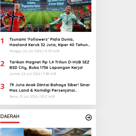
1
Tsunami ‘Followers’ Piala Dunia,
Haaland Keruk 32 Juta, Kiper 40 Tahun
Bikin Geger!
Minggu, 26 Juli 2026 | 12:50 WIB
2
Tarikan Magnet Rp 1,4 Triliun D-HUB SEZ
BSD City, Buka 1736 Lapangan Kerja!
Jumat, 24 Juli 2026 | 11:38 WIB
3
79 Juta Anak Diintai Bahaya Siber! Sinar
Mas Land & Komdigi Persenjatai
Ratusan Guru!
Senin, 13 Juli 2026 | 09:12 WIB
DAERAH