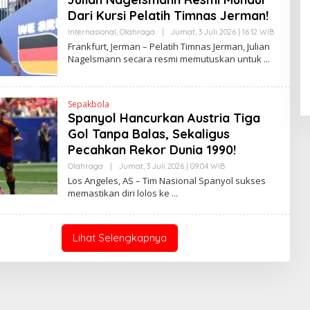
A
Dari Kursi Pelatih Timnas Jerman!
N
E
Internasional
,
Olahraga
|
Jumat, 3 Juli 2026 | 16:12 WIB
O
Pendaftaran Istana Dibuka,
W
L
Frankfurt, Jerman – Pelatih Timnas Jerman, Julian
S
Warga Berebut Kuota
E
L
Nagelsmann secara resmi memutuskan untuk
H
I
Di Daerah, Nasional
|
Rabu, 5 Agustus 2026 |
H
N
09:13 WIB
E
K
N
D
Sepakbola
R
Spanyol Hancurkan Austria Tiga
A
N
Gol Tanpa Balas, Sekaligus
E
Pecahkan Rekor Dunia 1990!
W
S
Olahraga
|
Jumat, 3 Juli 2026 | 09:04 WIB
O
L
L
I
Los Angeles, AS – Tim Nasional Spanyol sukses
E
N
memastikan diri lolos ke
H
K
H
E
N
D
Lihat Selengkapnya
R
A
N
E
W
S
L