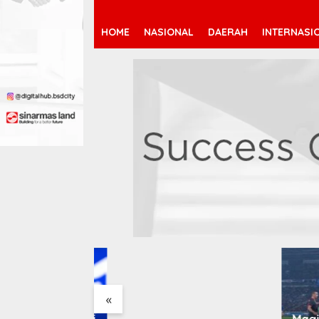
HOME
NASIONAL
DAERAH
INTERNASI
Arsenal Resmi Rekrut
Bruno Guimarães 75 Juta
Pound
«
rsingkir Dini di
Magis 