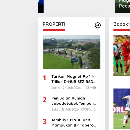
pen
Pecund
PROPERTI
Babak1
1
Tarikan Magnet Rp 1,4
Triliun D-HUB SEZ BSD
City, Buka 1736
Jumat, 24 Juli 2026 | 11:38 WIB
Lapangan Kerja!
2
Penjualan Rumah
Jabodetabek Tumbuh
94%! Developer
Sabtu, 18 Juli 2026 | 09:39 WIB
Langsung Lempar Diskon
3
Ekstra
Tembus 102.900 Unit,
Mampukah BP Tapera