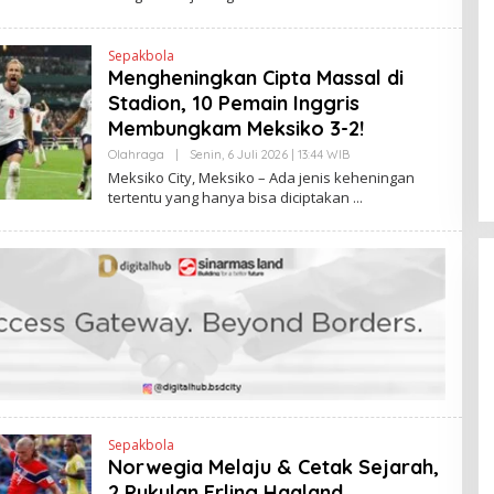
K
H
E
N
Sepakbola
D
Mengheningkan Cipta Massal di
R
A
Stadion, 10 Pemain Inggris
N
E
Membungkam Meksiko 3-2!
W
S
Olahraga
|
Senin, 6 Juli 2026 | 13:44 WIB
O
L
L
Meksiko City, Meksiko – Ada jenis keheningan
I
E
tertentu yang hanya bisa diciptakan
N
H
K
H
E
N
D
R
A
N
E
W
S
L
I
N
K
Sepakbola
Norwegia Melaju & Cetak Sejarah,
2 Pukulan Erling Haaland