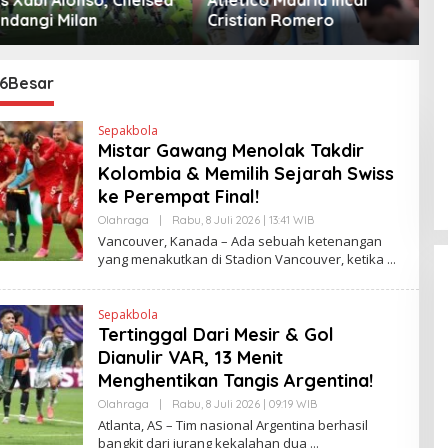
angi Milan
Cristian Romero
D
6Besar
Sepakbola
Mistar Gawang Menolak Takdir
Kolombia & Memilih Sejarah Swiss
ke Perempat Final!
Olahraga
|
Rabu, 8 Juli 2026 | 13:41 WIB
O
L
Vancouver, Kanada – Ada sebuah ketenangan
E
yang menakutkan di Stadion Vancouver, ketika
H
H
E
N
Sepakbola
D
Tertinggal Dari Mesir & Gol
R
A
Dianulir VAR, 13 Menit
N
E
Menghentikan Tangis Argentina!
W
S
Olahraga
|
Rabu, 8 Juli 2026 | 09:19 WIB
O
L
L
Atlanta, AS – Tim nasional Argentina berhasil
I
E
bangkit dari jurang kekalahan dua
N
H