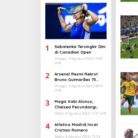
1
Sabalenka Tersingkir Dini
di Canadian Open
Minggu, 9 Agustus 2026 | 14:00
WIB
2
Arsenal Resmi Rekrut
Bruno Guimarães 75
Juta Pound
Minggu, 9 Agustus 2026 | 08:15
WIB
3
Magis Xabi Alonso,
Chelsea Pecundangi
Milan
Sabtu, 8 Agustus 2026 | 21:17 WIB
4
Atletico Madrid Incar
Cristian Romero
Sabtu, 8 Agustus 2026 | 15:56