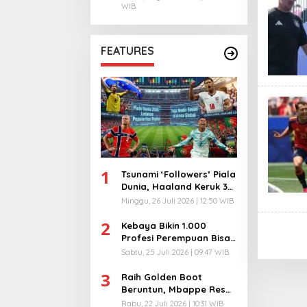
WIB
FEATURES
1
Tsunami ‘Followers’ Piala
Dunia, Haaland Keruk 32
Juta, Kiper 40 Tahun
Minggu, 26 Juli 2026 | 12:50 WIB
Bikin Geger!
2
Kebaya Bikin 1.000
Profesi Perempuan Bisa
Menyatu di Arena
Sabtu, 25 Juli 2026 | 09:47 WIB
Komunikasi Global!
3
Raih Golden Boot
Beruntun, Mbappe Resmi
Kunci Takhta Top Skor
Rabu, 22 Juli 2026 | 10:31 WIB