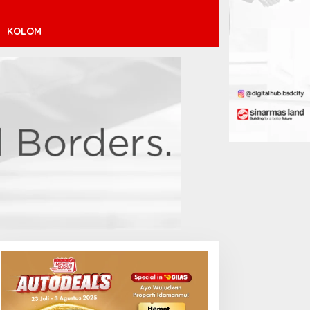
KOLOM
helsea Datangi Jakarta
Sabalenka Tersingkir Dini di