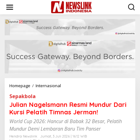
L
e
w
a
t
i
k
e
k
o
n
t
e
n
Homepage
/
Internasional
J
u
Sepakbola
l
i
Julian Nagelsmann Resmi Mundur Dari
a
Kursi Pelatih Timnas Jerman!
n
N
World Cup 2026: Hancur di Babak 32 Besar, Pelatih
a
Mundur Demi Lembaran Baru Tim Panser
g
e
Hendra Newslink
Jumat, 3 Juli 2026 | 16:12 WIB