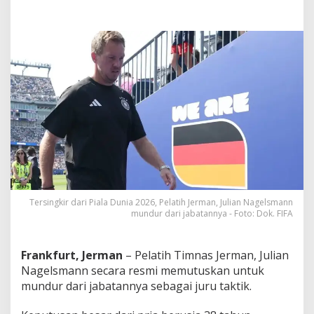
i
P
e
l
a
t
i
h
T
i
m
n
a
s
J
e
Tersingkir dari Piala Dunia 2026, Pelatih Jerman, Julian Nagelsmann
r
mundur dari jabatannya - Foto: Dok. FIFA
m
a
n
Frankfurt, Jerman
– Pelatih Timnas Jerman, Julian
!
Nagelsmann secara resmi memutuskan untuk
mundur dari jabatannya sebagai juru taktik.