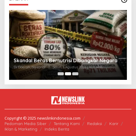
A
Skandal Beras Bernutrisi Dibongkar Negara
T
Di Daerah, Nasional
|
Senin, 3 Agustus 2026 | 10:11 WIB
Di
Copyright © 2025 newslinkindonesia.com
Pedoman Media Siber
Tentang Kami
Redaksi
Karir
Iklan & Marketing
Indeks Berita