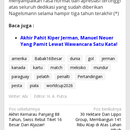
menyampaikan rasa hormat dan apresiasi tertinggi
atas seluruh dedikasi yang sudah diberikan
Nagelsmann selama hampir tiga tahun terakhir.(*)
Baca juga :
Akhir Pahit Kiper Jerman, Manuel Neuer
Yang Pamit Lewat Wawancara Satu Kata!
amerika
Babak16Besar
dunia
gol
jerman
kanada
kartu
match
meksiko
mundur
paraguay
pelatih
penalti
Pertandingan
pesta
piala
worldcup2026
Writer: Abi
Editor: H. A. Putra
N
Pos sebelumnya
Pos berikutnya
Akhiri Kemarau Panjang 88
30 Hektare Dari Lippo
a
Tahun, Swiss Rebut Tiket 16
Group, Membangun 141
v
Besar Dari Aljazair!
Ribu Atap di Atas Lahan
Hibah