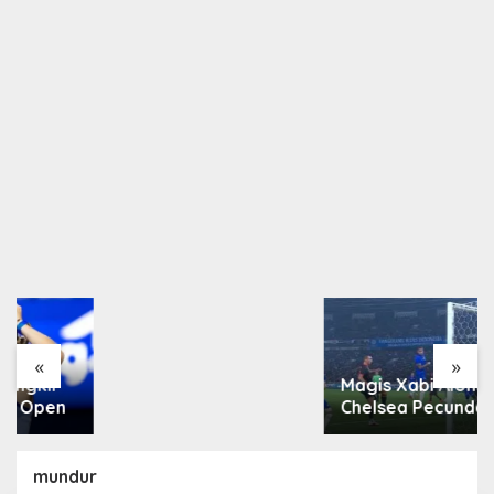
Arsenal Resmi Rekrut
Bruno Guimarães 75
Juta Pound
«
»
Magis Xabi Alonso,
Chelsea Pecundangi
Milan
mundur