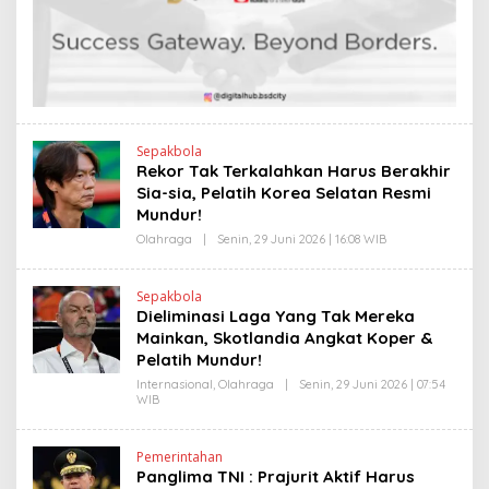
I
E
N
N
K
D
R
A
N
E
W
S
L
Sepakbola
I
Rekor Tak Terkalahkan Harus Berakhir
N
Sia-sia, Pelatih Korea Selatan Resmi
K
Mundur!
Olahraga
|
Senin, 29 Juni 2026 | 16:08 WIB
O
L
E
H
Sepakbola
H
Dieliminasi Laga Yang Tak Mereka
E
N
Mainkan, Skotlandia Angkat Koper &
D
Pelatih Mundur!
R
A
Internasional
,
Olahraga
|
Senin, 29 Juni 2026 | 07:54
N
WIB
O
E
L
W
E
S
H
L
Pemerintahan
H
I
Panglima TNI : Prajurit Aktif Harus
E
N