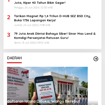
Juta, Kiper 40 Tahun Bikin Geger!
Minggu, 26 Juli 2026 | 12:50 WIB
2
Tarikan Magnet Rp 1,4 Triliun D-HUB SEZ BSD City,
Buka 1736 Lapangan Kerja!
Jumat, 24 Juli 2026 | 11:38 WIB
3
79 Juta Anak Diintai Bahaya Siber! Sinar Mas Land &
Komdigi Persenjatai Ratusan Guru!
Senin, 13 Juli 2026 | 09:12 WIB
DAERAH
A