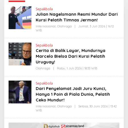
Sepakbola
Julian Nagelsmann Resmi Mundur Dari
Kursi Pelatih Timnas Jerman!
Internasional
,
Olahraga
|
Jumat, 3 Juli 2026 | 16:12
WIB
O
L
E
H
Sepakbola
H
Cerita di Balik Layar, Mundurnya
E
N
Marcelo Bielsa Dari Kursi Pelatih
D
Uruguay!
R
A
Olahraga
|
Rabu, 1 Juli 2026 | 18:33 WIB
O
N
L
E
E
W
H
S
Sepakbola
H
L
Dari Penyelamat Jadi Juru Kunci,
E
I
N
Hanya 1 Poin di Piala Dunia, Pelatih
N
D
K
Ceko Mundur!
R
A
Internasional
,
Olahraga
|
Selasa, 30 Juni 2026 | 13:42
N
WIB
O
E
L
W
E
S
H
L
H