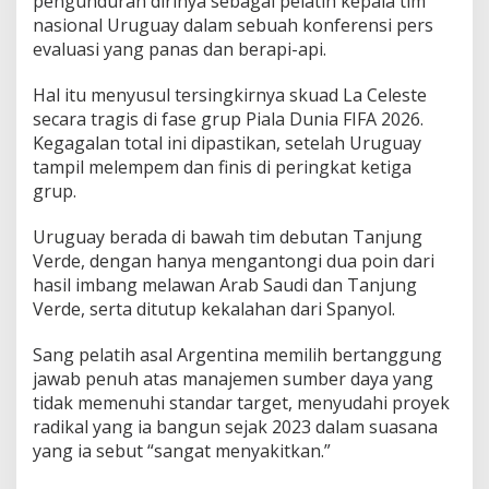
pengunduran dirinya sebagai pelatih kepala tim
g
nasional Uruguay dalam sebuah konferensi pers
u
evaluasi yang panas dan berapi-api.
a
y
!
Hal itu menyusul tersingkirnya skuad La Celeste
secara tragis di fase grup Piala Dunia FIFA 2026.
Kegagalan total ini dipastikan, setelah Uruguay
tampil melempem dan finis di peringkat ketiga
grup.
Uruguay berada di bawah tim debutan Tanjung
Verde, dengan hanya mengantongi dua poin dari
hasil imbang melawan Arab Saudi dan Tanjung
Verde, serta ditutup kekalahan dari Spanyol.
Sang pelatih asal Argentina memilih bertanggung
jawab penuh atas manajemen sumber daya yang
tidak memenuhi standar target, menyudahi proyek
radikal yang ia bangun sejak 2023 dalam suasana
yang ia sebut “sangat menyakitkan.”