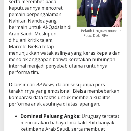
serta merembet pada
keputusannya mencoret
pemain berpengalaman
Nahitan Nandez yang
bermain untuk Al-Qadsiah di
Pelatih Uruguay mundur
Arab Saudi. Meskipun
– Foto: Dok. FIFA
dihujani kritik tajam,
Marcelo Bielsa tetap
menunjukkan watak aslinya yang keras kepala dan
menolak anggapan bahwa keretakan hubungan
internal menjadi penyebab utama runtuhnya
performa tim.
Dilansir dari
AP News,
dalam sesi jumpa pers
terakhirnya yang emosional, Bielsa membeberkan
komparasi data taktis untuk membela kualitas
performa anak asuhnya di atas lapangan.
Dominasi Peluang Angka:
Uruguay tercatat
menciptakan bahaya lima kali lebih banyak
ketimbang Arab Saudi, serta membuat