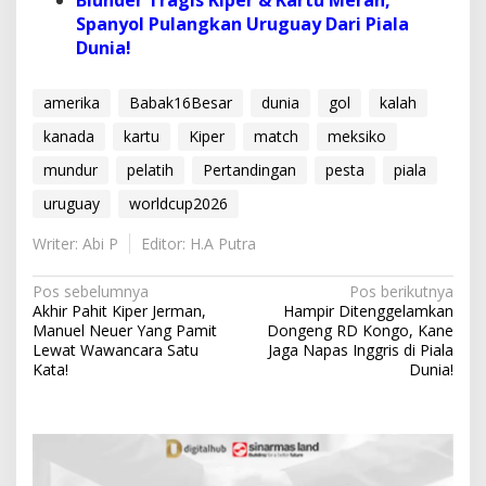
Blunder Tragis Kiper & Kartu Merah,
Spanyol Pulangkan Uruguay Dari Piala
Dunia!
amerika
Babak16Besar
dunia
gol
kalah
kanada
kartu
Kiper
match
meksiko
mundur
pelatih
Pertandingan
pesta
piala
uruguay
worldcup2026
Writer: Abi P
Editor: H.A Putra
N
Pos sebelumnya
Pos berikutnya
Akhir Pahit Kiper Jerman,
Hampir Ditenggelamkan
a
Manuel Neuer Yang Pamit
Dongeng RD Kongo, Kane
v
Lewat Wawancara Satu
Jaga Napas Inggris di Piala
Kata!
Dunia!
i
g
a
s