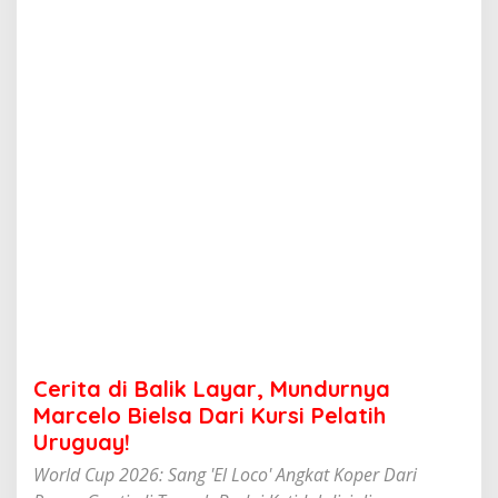
l
i
k
L
a
y
a
r
,
M
u
n
d
u
r
n
y
a
M
Cerita di Balik Layar, Mundurnya
a
r
Marcelo Bielsa Dari Kursi Pelatih
c
Uruguay!
e
l
World Cup 2026: Sang 'El Loco' Angkat Koper Dari
o