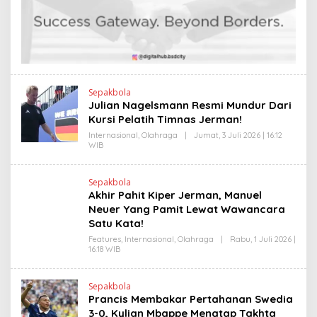
E
I
N
N
D
K
R
A
N
E
W
S
L
Sepakbola
I
Julian Nagelsmann Resmi Mundur Dari
N
Kursi Pelatih Timnas Jerman!
K
Internasional
,
Olahraga
|
Jumat, 3 Juli 2026 | 16:12
WIB
O
L
E
H
Sepakbola
H
Akhir Pahit Kiper Jerman, Manuel
E
N
Neuer Yang Pamit Lewat Wawancara
D
Satu Kata!
R
A
Features
,
Internasional
,
Olahraga
|
Rabu, 1 Juli 2026 |
N
16:18 WIB
O
E
L
W
E
S
H
L
Sepakbola
H
I
Prancis Membakar Pertahanan Swedia
E
N
N
3-0, Kylian Mbappe Menatap Takhta
K