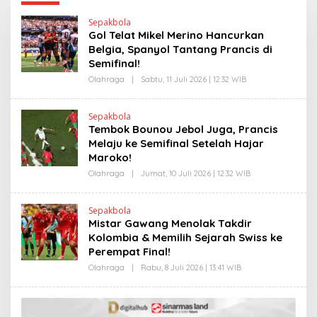
Sepakbola
Gol Telat Mikel Merino Hancurkan
Belgia, Spanyol Tantang Prancis di
Semifinal!
Olahraga
|
Sabtu, 11 Juli 2026 | 12:32 WIB
O
L
E
H
Sepakbola
H
Tembok Bounou Jebol Juga, Prancis
E
N
Melaju ke Semifinal Setelah Hajar
D
Maroko!
R
A
Olahraga
|
Jumat, 10 Juli 2026 | 12:32 WIB
O
N
L
E
E
W
H
S
Sepakbola
H
L
Mistar Gawang Menolak Takdir
E
I
N
Kolombia & Memilih Sejarah Swiss ke
N
D
K
Perempat Final!
R
A
Olahraga
|
Rabu, 8 Juli 2026 | 13:41 WIB
O
N
L
E
E
W
H
S
H
L