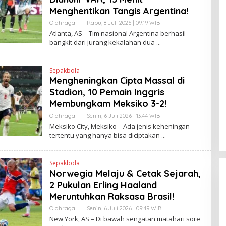
Menghentikan Tangis Argentina!
Olahraga
|
Rabu, 8 Juli 2026 | 09:19 WIB
O
L
Atlanta, AS – Tim nasional Argentina berhasil
E
bangkit dari jurang kekalahan dua
H
H
E
N
Sepakbola
D
Mengheningkan Cipta Massal di
R
A
Stadion, 10 Pemain Inggris
N
E
Membungkam Meksiko 3-2!
W
S
Olahraga
|
Senin, 6 Juli 2026 | 13:44 WIB
O
L
L
Meksiko City, Meksiko – Ada jenis keheningan
I
E
tertentu yang hanya bisa diciptakan
N
H
K
H
E
N
Sepakbola
D
Norwegia Melaju & Cetak Sejarah,
R
A
2 Pukulan Erling Haaland
N
E
Meruntuhkan Raksasa Brasil!
W
S
Olahraga
|
Senin, 6 Juli 2026 | 09:49 WIB
O
L
L
New York, AS – Di bawah sengatan matahari sore
I
E