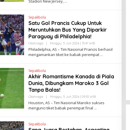
Stadion New Jersey,
N
H
K
H
E
N
Sepakbola
D
Satu Gol Prancis Cukup Untuk
R
A
Meruntuhkan Bus Yang Diparkir
N
E
Paraguay di Philadelphia!
W
S
Olahraga
|
Minggu, 5 Juli 2026 | 13:41 WIB
O
L
L
Philadelphia, AS – Tim Nasional Prancis berhasil
I
E
mengamankan tiket ke babak perempat
N
H
K
H
E
N
Sepakbola
D
Akhir Romantisme Kanada di Piala
R
A
Dunia, Dibungkam Maroko 3 Gol
N
E
Tanpa Balas!
W
S
Olahraga
|
Minggu, 5 Juli 2026 | 09:10 WIB
O
L
L
Houston, AS – Tim Nasional Maroko sukses
I
E
mengunci tiket babak perempat final
N
H
K
H
E
N
Sepakbola
D
Sang Juara Bertahan, Argentina
R