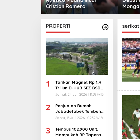
mero
Monga Bersama
ke Klub
Manchester City
PROPERTI
serikat
1
Tarikan Magnet Rp 1,4
Triliun D-HUB SEZ BSD
City, Buka 1736
Jumat, 24 Juli 2026 | 11:38 WIB
Lapangan Kerja!
2
Penjualan Rumah
Jabodetabek Tumbuh
94%! Developer
Sabtu, 18 Juli 2026 | 09:39 WIB
Langsung Lempar Diskon
3
Ekstra
Tembus 102.900 Unit,
Mampukah BP Tapera