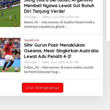
A
Membeli Nyawa Lewat Gol Bunuh
N
E
Diri Tanjung Verde!
Pendaftaran Istana Dibuka,
W
S
Olahraga
|
Sabtu, 4 Juli 2026 | 14:59 WIB
O
Warga Berebut Kuota
L
L
Miami, AS – Ada momen di Stadion Miami ketika
I
Di Daerah, Nasional
|
Rabu, 5 Agustus 2026 |
E
dominasi sepakbola global
N
09:13 WIB
H
K
H
E
N
Sepakbola
D
Sihir Gurun Pasir Menaklukan
R
A
Oseania, Mesir Singkirkan Australia
N
E
Lewat Adu Penalti 4-2!
W
S
Olahraga
|
Sabtu, 4 Juli 2026 | 12:32 WIB
O
L
L
Dallas, AS – Ada momen di mana waktu seolah
I
E
berhenti berputar bagi
N
H
K
H
E
N
D
Lihat Selengkapnya
R
A
N
E
W
S