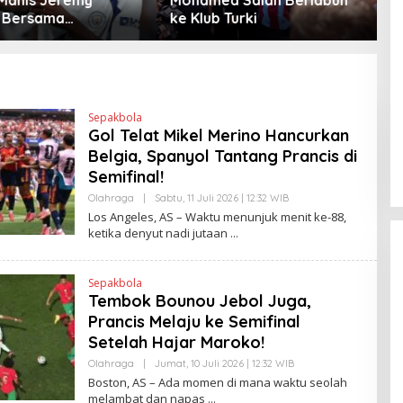
 Turki
Warga Berebut Kuota
P
Sepakbola
Gol Telat Mikel Merino Hancurkan
Belgia, Spanyol Tantang Prancis di
Semifinal!
Olahraga
|
Sabtu, 11 Juli 2026 | 12:32 WIB
O
L
Los Angeles, AS – Waktu menunjuk menit ke-88,
E
ketika denyut nadi jutaan
H
H
E
N
Sepakbola
D
Tembok Bounou Jebol Juga,
R
A
Prancis Melaju ke Semifinal
N
E
Setelah Hajar Maroko!
W
S
Olahraga
|
Jumat, 10 Juli 2026 | 12:32 WIB
O
L
L
Boston, AS – Ada momen di mana waktu seolah
I
E
melambat dan napas
N
H