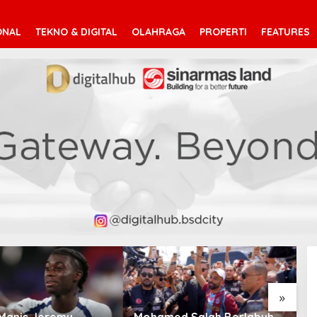
ONAL
TEKNO & DIGITAL
OLAHRAGA
PROPERTI
FEATURES
»
d Salah Berlabuh
Pendaftaran Istana Dibuka,
S