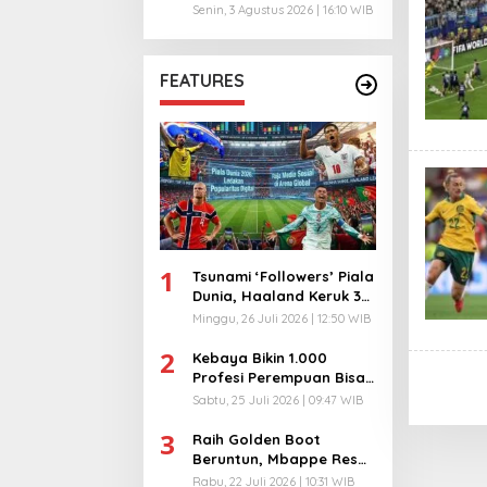
Risiko
Senin, 3 Agustus 2026 | 16:10 WIB
FEATURES
1
Tsunami ‘Followers’ Piala
Dunia, Haaland Keruk 32
Juta, Kiper 40 Tahun
Minggu, 26 Juli 2026 | 12:50 WIB
Bikin Geger!
2
Kebaya Bikin 1.000
Profesi Perempuan Bisa
Menyatu di Arena
Sabtu, 25 Juli 2026 | 09:47 WIB
Komunikasi Global!
3
Raih Golden Boot
Beruntun, Mbappe Resmi
Kunci Takhta Top Skor
Rabu, 22 Juli 2026 | 10:31 WIB