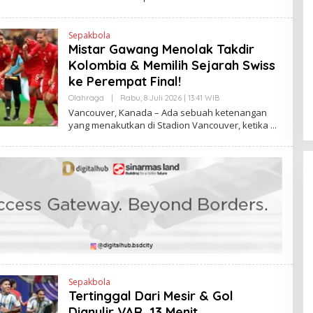
K
H
E
N
Sepakbola
D
Mistar Gawang Menolak Takdir
R
A
Kolombia & Memilih Sejarah Swiss
N
E
ke Perempat Final!
W
S
Olahraga
|
Rabu, 8 Juli 2026 | 13:41 WIB
O
L
L
Vancouver, Kanada – Ada sebuah ketenangan
I
E
yang menakutkan di Stadion Vancouver, ketika
N
H
K
H
E
N
D
R
A
N
E
W
S
L
I
N
K
Sepakbola
Tertinggal Dari Mesir & Gol
Dianulir VAR, 13 Menit