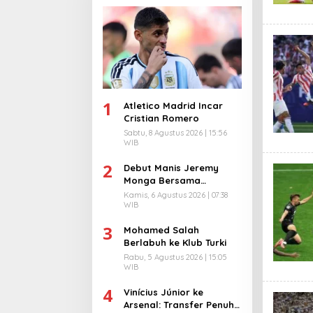
1
Atletico Madrid Incar
Cristian Romero
Sabtu, 8 Agustus 2026 | 15:56
WIB
2
Debut Manis Jeremy
Monga Bersama
Manchester City
Kamis, 6 Agustus 2026 | 07:38
WIB
3
Mohamed Salah
Berlabuh ke Klub Turki
Rabu, 5 Agustus 2026 | 15:05
WIB
4
Vinícius Júnior ke
Arsenal: Transfer Penuh