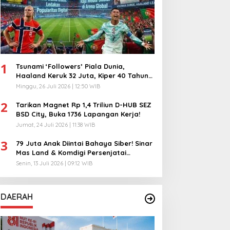
1
Tsunami ‘Followers’ Piala Dunia,
Haaland Keruk 32 Juta, Kiper 40 Tahun
Bikin Geger!
Minggu, 26 Juli 2026 | 12:50 WIB
2
Tarikan Magnet Rp 1,4 Triliun D-HUB SEZ
BSD City, Buka 1736 Lapangan Kerja!
Jumat, 24 Juli 2026 | 11:38 WIB
3
79 Juta Anak Diintai Bahaya Siber! Sinar
Mas Land & Komdigi Persenjatai
Ratusan Guru!
Senin, 13 Juli 2026 | 09:12 WIB
DAERAH