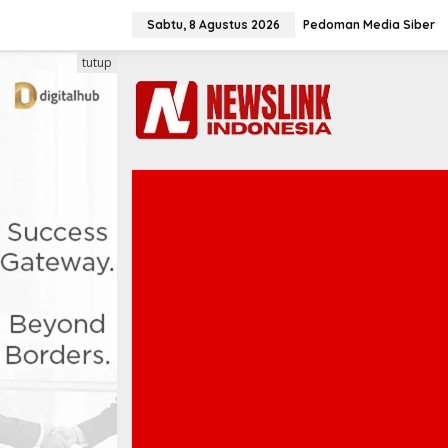
L
e
Sabtu, 8 Agustus 2026
Pedoman Media Siber
w
a
tutup
t
i
k
e
k
o
n
t
e
n