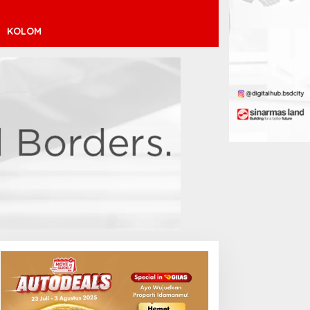
KOLOM
uara Arab Michigan Ubah
Atletico Madrid Incar