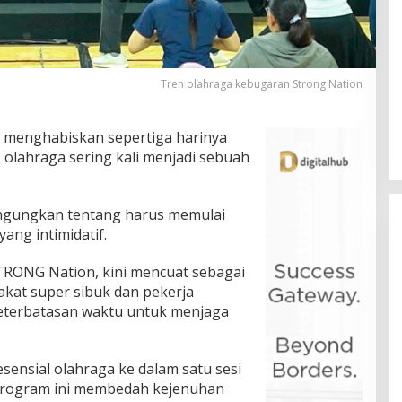
Tren olahraga kebugaran Strong Nation
 menghabiskan sepertiga harinya
, olahraga sering kali menjadi sebuah
ingungkan tentang harus memulai
ang intimidatif.
TRONG Nation, kini mencuat sebagai
rakat super sibuk dan pekerja
 keterbatasan waktu untuk menjaga
ensial olahraga ke dalam satu sesi
 program ini membedah kejenuhan