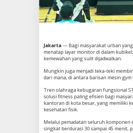
a
t
O
t
o
t
,
K
Jakarta
— Bagi masyarakat urban yang
a
menatap layar monitor di dalam kubikel
r
kemewahan yang sulit dijadwalkan.
d
i
o
Mungkin juga menjadi teka-teki memb
,
dari mana, di antara barisan mesin gym y
&
F
Tren olahraga kebugaran fungsional S
o
k
solusi fitness paling efisien bagi masya
u
kantoran di kota besar, yang memiliki
s
kesehatan fisik.
O
t
Melalui pemadatan seluruh komponen es
a
k
singkat berdurasi 30 sampai 45 menit,
d