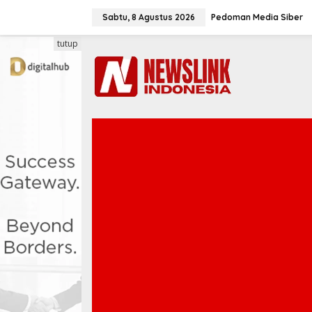
L
e
Sabtu, 8 Agustus 2026
Pedoman Media Siber
w
a
tutup
t
i
k
e
k
o
n
t
e
n