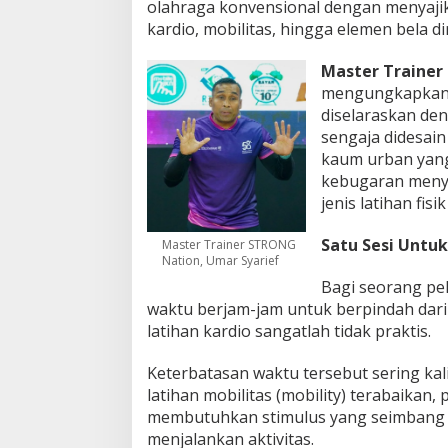
olahraga konvensional dengan menyajik
i
kardio, mobilitas, hingga elemen bela di
S
T
Master Trainer
R
O
mengungkapkan b
N
diselaraskan de
G
sengaja didesai
N
kaum urban yang
a
kebugaran meny
t
i
jenis latihan fisi
o
n
Satu Sesi Untu
Master Trainer STRONG
!
Nation, Umar Syarief
Bagi seorang pe
waktu berjam-jam untuk berpindah dari
latihan kardio sangatlah tidak praktis.
Keterbatasan waktu tersebut sering ka
latihan mobilitas (mobility) terabaikan
membutuhkan stimulus yang seimbang a
menjalankan aktivitas.