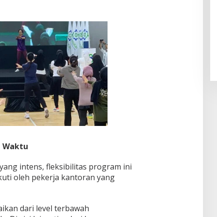
Pendaftaran Istana Dibuka,
Warga Berebut Kuota
Di Daerah, Nasional
|
Rabu, 5 Agustus 2026 |
09:13 WIB
n Waktu
g intens, fleksibilitas program ini
uti oleh pekerja kantoran yang
ikan dari level terbawah