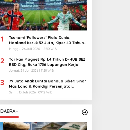
1
Tsunami ‘Followers’ Piala Dunia,
Haaland Keruk 32 Juta, Kiper 40 Tahun
Bikin Geger!
Minggu, 26 Juli 2026 | 12:50 WIB
2
Tarikan Magnet Rp 1,4 Triliun D-HUB SEZ
BSD City, Buka 1736 Lapangan Kerja!
Jumat, 24 Juli 2026 | 11:38 WIB
3
79 Juta Anak Diintai Bahaya Siber! Sinar
Mas Land & Komdigi Persenjatai
Ratusan Guru!
Senin, 13 Juli 2026 | 09:12 WIB
DAERAH