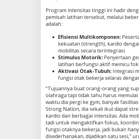
Program intensitas tinggi ini hadir de
pemisah latihan tersebut, melalui bebe
adalah :
Efisiensi Multikomponen:
Peserta
kekuatan (strength), kardio dengan
mobilitas secara terintegrasi.
Stimulus Motorik:
Penyertaan ger
latihan berfungsi aktif memicu fok
Aktivasi Otak-Tubuh:
Integrasi 
fungsi otak bekerja selaras denga
“Tujuannya buat orang-orang yang supe
olahraga tapi tidak tahu harus memulai
waktu dia pergi ke gym, banyak fasilitas
Strong Nation, dia sekali ikut dapat str
kardio dan berbagai intensitas. Ada mob
tadi untuk mengaktifkan fokus, koordin
fungsi otaknya bekerja, jadi bukan hany
disederhanakan, dijadikan satu sesi,” ur