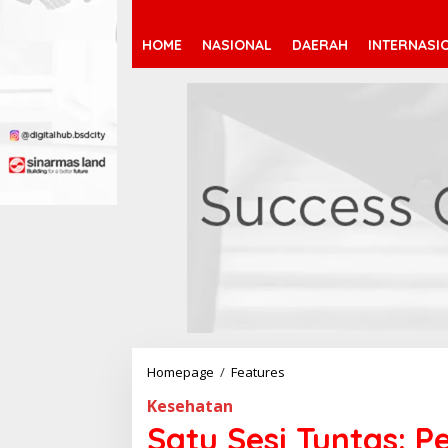
HOME
NASIONAL
DAERAH
INTERNASI
Homepage
/
Features
S
a
Kesehatan
t
u
Satu Sesi Tuntas: P
S