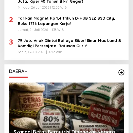
Juta, Kiper 40 Tahun Bikin Geger!
Minggu, 26 Juli 2026 | 12:50 WIB
2
Tarikan Magnet Rp 1,4 Triliun D-HUB SEZ BSD City,
Buka 1736 Lapangan Kerja!
Jumat, 24 Juli 2026 | 11:38 WIB
3
79 Juta Anak Diintai Bahaya Siber! Sinar Mas Land &
Komdigi Persenjatai Ratusan Guru!
Senin, 13 Juli 2026 | 09:12 WIB
DAERAH
A
Skandal Beras Bernutrisi Dibongkar Negara
T