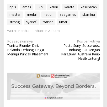
bpjs
emas
JKN
kalori
karate
kesehatan
master
medali
nation
seagames
stamina
strong
syarief
trainer
umar
Writer: Hendra
Editor: H.A Putra
N
Pos sebelumnya
Pos berikutnya
Tunisia Blunder Dini,
Pesta Sunyi Socceroos,
a
Belanda Terbang Tinggi
Imbang 0-0 Dengan
v
Menuju Puncak Klasemen!
Paraguay, Australia Raup
Nasib Untung!
i
g
a
s
i
p
o