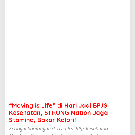
i
f
e
"
d
i
H
a
r
i
J
a
d
i
B
P
J
S
K
“Moving is Life” di Hari Jadi BPJS
e
s
Kesehatan, STRONG Nation Jaga
e
Stamina, Bakar Kalori!
h
a
Keringat Sumringah di Usia 65: BPJS Kesehatan
t