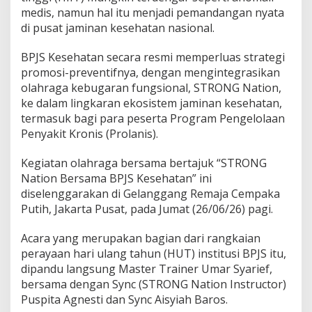
a
medis, namun hal itu menjadi pemandangan nyata
,
di pusat jaminan kesehatan nasional.
B
a
BPJS Kesehatan secara resmi memperluas strategi
k
a
promosi-preventifnya, dengan mengintegrasikan
r
olahraga kebugaran fungsional, STRONG Nation,
K
ke dalam lingkaran ekosistem jaminan kesehatan,
a
termasuk bagi para peserta Program Pengelolaan
l
Penyakit Kronis (Prolanis).
o
r
i
Kegiatan olahraga bersama bertajuk “STRONG
!
Nation Bersama BPJS Kesehatan” ini
diselenggarakan di Gelanggang Remaja Cempaka
Putih, Jakarta Pusat, pada Jumat (26/06/26) pagi.
Acara yang merupakan bagian dari rangkaian
perayaan hari ulang tahun (HUT) institusi BPJS itu,
dipandu langsung Master Trainer Umar Syarief,
bersama dengan Sync (STRONG Nation Instructor)
Puspita Agnesti dan Sync Aisyiah Baros.