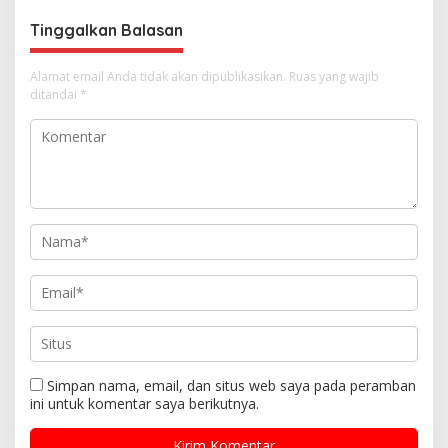
s
Tinggalkan Balasan
Alamat email Anda tidak akan dipublikasikan.
Ruas yang wajib
ditandai
*
Simpan nama, email, dan situs web saya pada peramban
ini untuk komentar saya berikutnya.