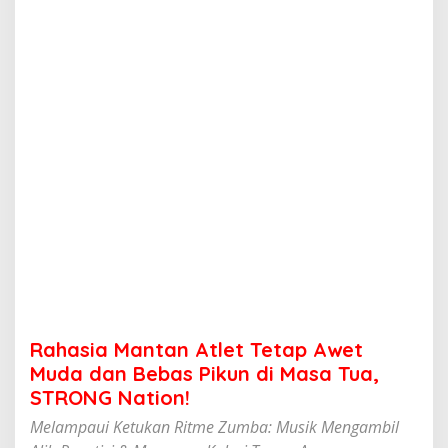
t
a
n
A
t
l
e
t
T
e
t
a
p
A
w
e
t
M
u
Rahasia Mantan Atlet Tetap Awet
d
a
Muda dan Bebas Pikun di Masa Tua,
d
STRONG Nation!
a
n
Melampaui Ketukan Ritme Zumba: Musik Mengambil
B