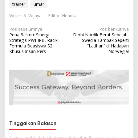
trainer
umar
Writer: A. Wijaya
Editor: Hendra
N
Pos sebelumnya
Pos berikutnya
Pena & Ilmu: Sinergi
Derbi Nordik Berat Sebelah,
a
Strategis PWI-IPB, Racik
Swedia Tampak Seperti
v
Formula Beasiswa S2
“Latihan” di Hadapan
Khusus Insan Pers
Norwegia!
i
g
a
s
i
p
o
s
Tinggalkan Balasan
Alamat email Anda tidak akan dipublikasikan.
Ruas yang wajib