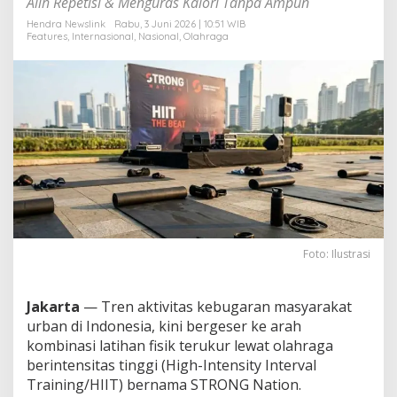
Alih Repetisi & Menguras Kalori Tanpa Ampun
e
b
Hendra Newslink
Rabu, 3 Juni 2026 | 10:51 WIB
Features
,
Internasional
,
Nasional
,
Olahraga
a
s
P
i
k
u
n
d
i
M
a
s
a
T
Foto: Ilustrasi
u
a
,
Jakarta
— Tren aktivitas kebugaran masyarakat
S
urban di Indonesia, kini bergeser ke arah
T
R
kombinasi latihan fisik terukur lewat olahraga
O
berintensitas tinggi (High-Intensity Interval
N
Training/HIIT) bernama STRONG Nation.
G