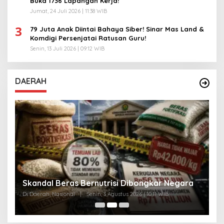
Buka 1736 Lapangan Kerja!
Jumat, 24 Juli 2026 | 11:38 WIB
3
79 Juta Anak Diintai Bahaya Siber! Sinar Mas Land &
Komdigi Persenjatai Ratusan Guru!
Senin, 13 Juli 2026 | 09:12 WIB
DAERAH
A
Skandal Beras Bernutrisi Dibongkar Negara
T
Di Daerah, Nasional
|
Senin, 3 Agustus 2026 | 10:11 WIB
Di