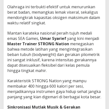
N
Olahraga ini terbukti efektif untuk menurunkan
a
t
berat badan, memangkas lemak viseral, sekaligus
i
mendongkrak kapasitas oksigen maksimum dalam
o
waktu relatif singkat.
n
!
Mantan karateka nasional peraih tujuh medali
emas SEA Games,
Umar Syarief
yang kini menjadi
Master Trainer STRONG Nation
menegaskan
bahwa metode latihan yang mengintegrasikan
beban tubuh (bodyweight) dan gerakan pliometrik
ini sangat inklusif, karena intensitas gerakannya
dapat disesuaikan fleksibel dari kelas pemula
hingga tingkat mahir.
Karakteristik STRONG Nation yang mampu
membakar 400 hingga 600 kalori per sesi,
menjadikannya instrumen gaya hidup sehat jangka
panjang yang kian digemari di berbagai kota besar.
Sinkronisasi Mutlak Musik & Gerakan