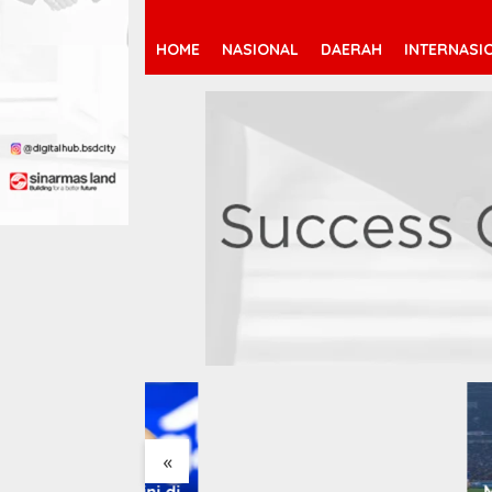
HOME
NASIONAL
DAERAH
INTERNASI
Arsenal Resmi Rekrut
Bruno Guimarães 75 Juta
Pound
«
rsingkir Dini di
Magis 