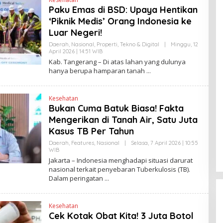
A
Paku Emas di BSD: Upaya Hentikan
N
‘Piknik Medis’ Orang Indonesia ke
E
W
Luar Negeri!
S
L
Daerah
,
Nasional
,
Properti
,
Tekno & Digital
|
Minggu, 12
I
April 2026 | 14:51 WIB
O
N
L
Kab. Tangerang – Di atas lahan yang dulunya
K
E
hanya berupa hamparan tanah
H
H
E
N
Kesehatan
D
Bukan Cuma Batuk Biasa! Fakta
R
A
Mengerikan di Tanah Air, Satu Juta
N
E
Kasus TB Per Tahun
W
S
Daerah
,
Features
,
Nasional
|
Selasa, 7 April 2026 | 10:55
L
WIB
O
I
L
Jakarta – Indonesia menghadapi situasi darurat
N
E
nasional terkait penyebaran Tuberkulosis (TB).
K
H
Dalam peringatan
H
E
N
D
Kesehatan
R
A
Cek Kotak Obat Kita! 3 Juta Botol
N