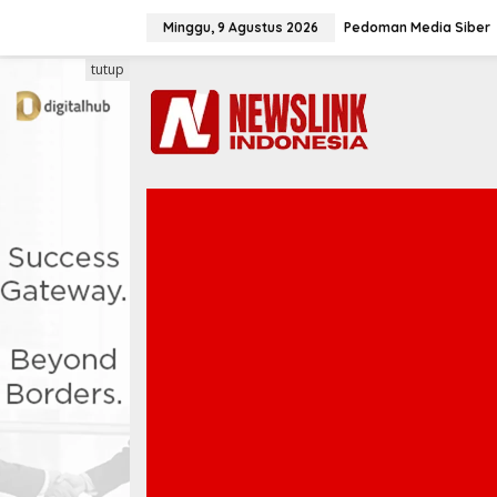
L
e
Minggu, 9 Agustus 2026
Pedoman Media Siber
w
a
tutup
t
i
k
e
k
o
n
t
e
n