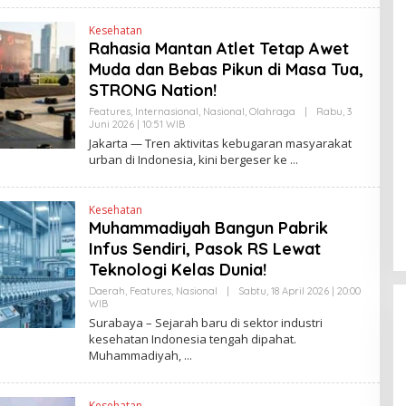
K
Kesehatan
Rahasia Mantan Atlet Tetap Awet
Muda dan Bebas Pikun di Masa Tua,
STRONG Nation!
Features
,
Internasional
,
Nasional
,
Olahraga
|
Rabu, 3
Juni 2026 | 10:51 WIB
O
L
Jakarta — Tren aktivitas kebugaran masyarakat
E
urban di Indonesia, kini bergeser ke
H
H
E
N
Kesehatan
D
Muhammadiyah Bangun Pabrik
R
A
Infus Sendiri, Pasok RS Lewat
N
E
Teknologi Kelas Dunia!
W
S
Daerah
,
Features
,
Nasional
|
Sabtu, 18 April 2026 | 20:00
L
WIB
O
I
L
Surabaya – Sejarah baru di sektor industri
N
E
kesehatan Indonesia tengah dipahat.
K
H
Muhammadiyah,
H
E
N
D
Kesehatan
R