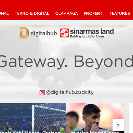
ONAL
TEKNO & DIGITAL
OLAHRAGA
PROPERTI
FEATURES
»
Xabi Alonso, Chelsea
Atletico Madrid Incar
C