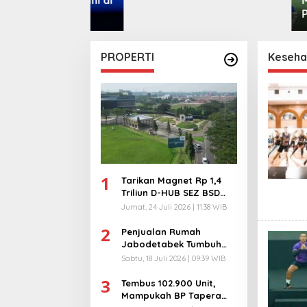
pen
Pecund
PROPERTI
Keseha
1
Tarikan Magnet Rp 1,4
Triliun D-HUB SEZ BSD
City, Buka 1736
Jumat, 24 Juli 2026 | 11:38 WIB
Lapangan Kerja!
2
Penjualan Rumah
Jabodetabek Tumbuh
94%! Developer
Sabtu, 18 Juli 2026 | 09:39 WIB
Langsung Lempar Diskon
3
Ekstra
Tembus 102.900 Unit,
Mampukah BP Tapera