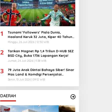
1
Tsunami ‘Followers’ Piala Dunia,
Haaland Keruk 32 Juta, Kiper 40 Tahun
Bikin Geger!
Minggu, 26 Juli 2026 | 12:50 WIB
2
Tarikan Magnet Rp 1,4 Triliun D-HUB SEZ
BSD City, Buka 1736 Lapangan Kerja!
Jumat, 24 Juli 2026 | 11:38 WIB
3
79 Juta Anak Diintai Bahaya Siber! Sinar
Mas Land & Komdigi Persenjatai
Ratusan Guru!
Senin, 13 Juli 2026 | 09:12 WIB
DAERAH