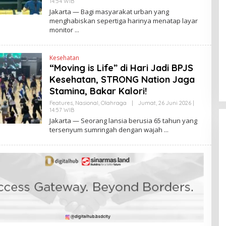
14:54 WIB
O
N
L
Jakarta — Bagi masyarakat urban yang
K
E
menghabiskan sepertiga harinya menatap layar
H
monitor
H
E
N
D
Kesehatan
R
A
“Moving is Life” di Hari Jadi BPJS
N
Kesehatan, STRONG Nation Jaga
E
W
Stamina, Bakar Kalori!
S
L
Features
,
Nasional
,
Olahraga
|
Jumat, 26 Juni 2026 |
I
14:57 WIB
O
N
L
Jakarta — Seorang lansia berusia 65 tahun yang
K
E
tersenyum sumringah dengan wajah
H
H
E
N
D
R
A
N
E
W
S
L
I
N