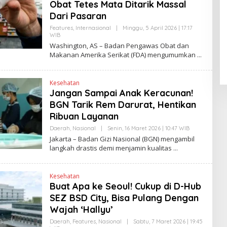
Obat Tetes Mata Ditarik Massal
E
W
Dari Pasaran
S
L
Pendaftaran Istana Dibuka,
Features
,
Internasional
|
Minggu, 5 April 2026 | 17:17
I
WIB
O
Warga Berebut Kuota
N
L
Washington, AS – Badan Pengawas Obat dan
K
Di Daerah, Nasional
|
Rabu, 5 Agustus 2026 |
E
Makanan Amerika Serikat (FDA) mengumumkan
09:13 WIB
H
H
E
N
Kesehatan
D
Jangan Sampai Anak Keracunan!
R
A
BGN Tarik Rem Darurat, Hentikan
N
E
Ribuan Layanan
W
S
Daerah
,
Nasional
|
Senin, 16 Maret 2026 | 10:47 WIB
O
L
L
Jakarta – Badan Gizi Nasional (BGN) mengambil
I
E
langkah drastis demi menjamin kualitas
N
H
K
H
E
N
Kesehatan
D
Buat Apa ke Seoul! Cukup di D-Hub
R
A
SEZ BSD City, Bisa Pulang Dengan
N
E
Wajah ‘Hallyu’
W
S
Daerah
,
Features
,
Nasional
|
Sabtu, 7 Maret 2026 | 19:45