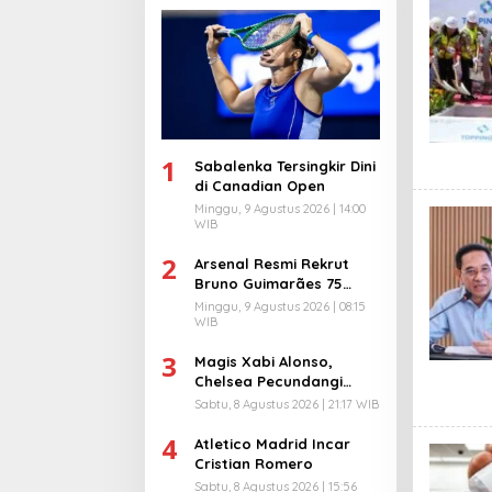
1
Sabalenka Tersingkir Dini
di Canadian Open
Minggu, 9 Agustus 2026 | 14:00
WIB
2
Arsenal Resmi Rekrut
Bruno Guimarães 75
Juta Pound
Minggu, 9 Agustus 2026 | 08:15
WIB
3
Magis Xabi Alonso,
Chelsea Pecundangi
Milan
Sabtu, 8 Agustus 2026 | 21:17 WIB
4
Atletico Madrid Incar
Cristian Romero
Sabtu, 8 Agustus 2026 | 15:56