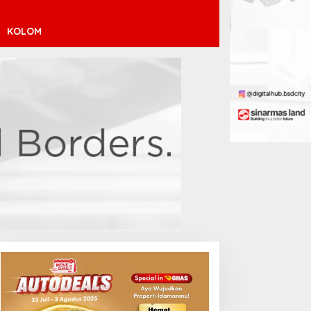
KOLOM
helsea Datangi Jakarta
Sabalenka Tersingkir Dini di