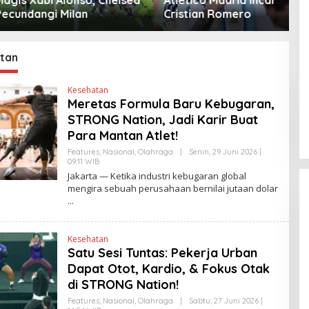
angi Milan
Cristian Romero
D
tan
Kesehatan
Meretas Formula Baru Kebugaran,
STRONG Nation, Jadi Karir Buat
Para Mantan Atlet!
Features
,
Nasional
,
Olahraga
|
Senin, 29 Juni 2026 |
09:11 WIB
O
L
Jakarta — Ketika industri kebugaran global
E
mengira sebuah perusahaan bernilai jutaan dolar
H
H
E
N
D
Kesehatan
R
A
Satu Sesi Tuntas: Pekerja Urban
N
Dapat Otot, Kardio, & Fokus Otak
E
W
di STRONG Nation!
S
L
Features
,
Nasional
,
Olahraga
|
Sabtu, 27 Juni 2026 |
I