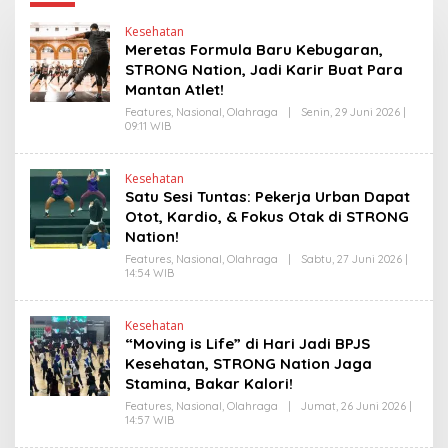
Kesehatan
Meretas Formula Baru Kebugaran,
STRONG Nation, Jadi Karir Buat Para
Mantan Atlet!
Features
,
Nasional
,
Olahraga
|
Senin, 29 Juni 2026 |
09:11 WIB
O
L
E
H
Kesehatan
H
Satu Sesi Tuntas: Pekerja Urban Dapat
E
N
Otot, Kardio, & Fokus Otak di STRONG
D
Nation!
R
A
Features
,
Nasional
,
Olahraga
|
Sabtu, 27 Juni 2026 |
N
14:54 WIB
O
E
L
W
E
S
H
L
Kesehatan
H
I
“Moving is Life” di Hari Jadi BPJS
E
N
N
Kesehatan, STRONG Nation Jaga
K
D
Stamina, Bakar Kalori!
R
A
Features
,
Nasional
,
Olahraga
|
Jumat, 26 Juni 2026 |
N
14:57 WIB
O
E
L
W