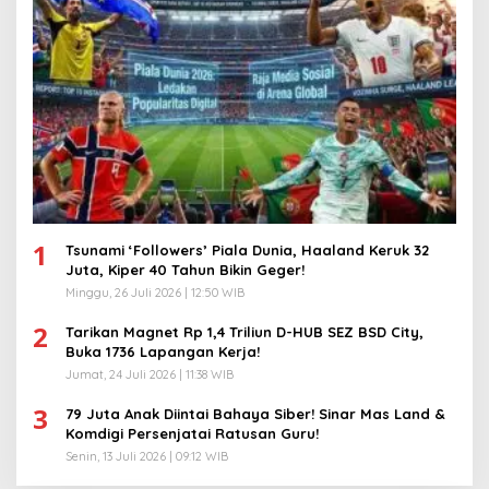
1
Tsunami ‘Followers’ Piala Dunia, Haaland Keruk 32
Juta, Kiper 40 Tahun Bikin Geger!
Minggu, 26 Juli 2026 | 12:50 WIB
2
Tarikan Magnet Rp 1,4 Triliun D-HUB SEZ BSD City,
Buka 1736 Lapangan Kerja!
Jumat, 24 Juli 2026 | 11:38 WIB
3
79 Juta Anak Diintai Bahaya Siber! Sinar Mas Land &
Komdigi Persenjatai Ratusan Guru!
Senin, 13 Juli 2026 | 09:12 WIB