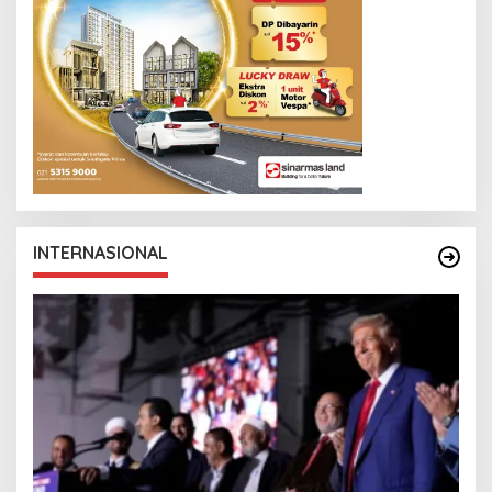
S
L
I
N
K
INTERNASIONAL