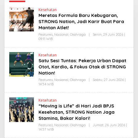
Kesehatan
Meretas Formula Baru Kebugaran,
STRONG Nation, Jadi Karir Buat Para
Mantan Atlet!
Features
,
Nasional
,
Olahraga
|
Senin, 29 Juni 2026 |
09:11 WIB
O
L
E
H
Kesehatan
H
Satu Sesi Tuntas: Pekerja Urban Dapat
E
N
Otot, Kardio, & Fokus Otak di STRONG
D
Nation!
R
A
Features
,
Nasional
,
Olahraga
|
Sabtu, 27 Juni 2026 |
N
14:54 WIB
O
E
L
W
E
S
H
L
Kesehatan
H
I
“Moving is Life” di Hari Jadi BPJS
E
N
N
Kesehatan, STRONG Nation Jaga
K
D
Stamina, Bakar Kalori!
R
A
Features
,
Nasional
,
Olahraga
|
Jumat, 26 Juni 2026 |
N
14:57 WIB
O
E
L
W