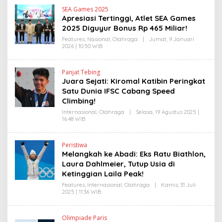
S
H
L
SEA Games 2025
H
I
Apresiasi Tertinggi, Atlet SEA Games
E
N
N
2025 Diguyur Bonus Rp 465 Miliar!
K
D
R
Features
,
Nasional
,
Olahraga
|
Jumat, 9 Januari
A
2026 | 10:50 WIB
O
N
L
E
E
W
H
Panjat Tebing
S
H
Juara Sejati: Kiromal Katibin Peringkat
L
E
I
N
Satu Dunia IFSC Cabang Speed
N
D
Climbing!
K
R
A
Internasional
,
Olahraga
|
Selasa, 19 Agustus 2025 |
N
16:48 WIB
O
E
L
W
E
S
H
L
Peristiwa
H
I
Melangkah ke Abadi: Eks Ratu Biathlon,
E
N
N
Laura Dahlmeier, Tutup Usia di
K
D
Ketinggian Laila Peak!
R
A
Features
,
Internasional
,
Olahraga
|
Kamis, 31 Juli
N
2025 | 11:36 WIB
O
E
L
W
E
S
H
L
Olimpiade Paris
H