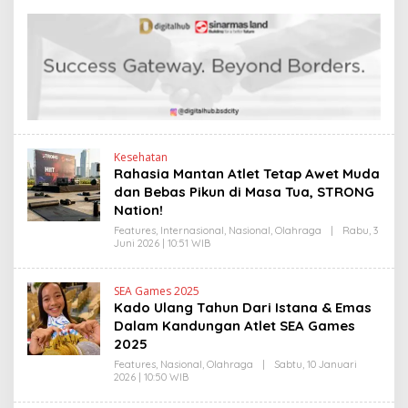
E
S
H
L
H
I
E
N
N
K
D
R
A
N
E
W
S
L
Kesehatan
I
Rahasia Mantan Atlet Tetap Awet Muda
N
dan Bebas Pikun di Masa Tua, STRONG
K
Nation!
Features
,
Internasional
,
Nasional
,
Olahraga
|
Rabu, 3
Juni 2026 | 10:51 WIB
O
L
E
H
SEA Games 2025
H
Kado Ulang Tahun Dari Istana & Emas
E
N
Dalam Kandungan Atlet SEA Games
D
2025
R
A
Features
,
Nasional
,
Olahraga
|
Sabtu, 10 Januari
N
2026 | 10:50 WIB
O
E
L
W
E