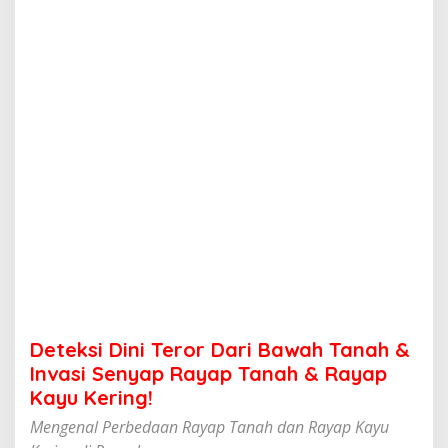
i
T
e
r
o
r
D
a
r
i
B
a
w
a
h
T
a
n
a
Deteksi Dini Teror Dari Bawah Tanah &
h
&
Invasi Senyap Rayap Tanah & Rayap
I
Kayu Kering!
n
v
Mengenal Perbedaan Rayap Tanah dan Rayap Kayu
a