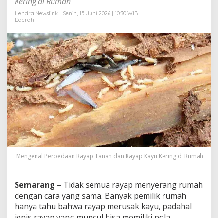
Kering di Rumah
s
i
Hendra Newslink
Senin, 15 Juni 2026 | 10:30 WIB
Daerah
S
e
n
y
a
p
R
a
y
a
p
T
a
n
a
h
Mengenal Perbedaan Rayap Tanah dan Rayap Kayu Kering di Rumah
&
R
a
Semarang
– Tidak semua rayap menyerang rumah
y
dengan cara yang sama. Banyak pemilik rumah
a
hanya tahu bahwa rayap merusak kayu, padahal
p
K
jenis rayap yang muncul bisa memiliki pola