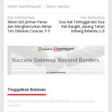
Writer: Nurahmawati
Editor: Hendra
N
Pos sebelumnya
Pos berikutnya
Mesin Gol Jerman Panas
Dua Kali Tertinggal dan Dua
a
dan Menghancurkan Mimpi
Kali Bangkit, Jepang Tahan
v
Tim Debutan Curacao 7-1!
Imbang Belanda 2-2!
i
g
a
s
i
p
o
s
Tinggalkan Balasan
Alamat email Anda tidak akan dipublikasikan.
Ruas yang wajib
ditandai
*