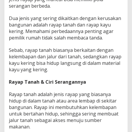
a
serangan berbeda.
y
u
Dua jenis yang sering dikaitkan dengan kerusakan
K
bangunan adalah rayap tanah dan rayap kayu
e
r
kering. Memahami perbedaannya penting agar
i
pemilik rumah tidak salah membaca tanda.
n
g
Sebab, rayap tanah biasanya berkaitan dengan
!
kelembapan dan jalur dari tanah, sedangkan rayap
kayu kering bisa hidup langsung di dalam material
kayu yang kering.
Rayap Tanah & Ciri Serangannya
Rayap tanah adalah jenis rayap yang biasanya
hidup di dalam tanah atau area lembap di sekitar
bangunan. Rayap ini membutuhkan kelembapan
untuk bertahan hidup, sehingga sering membuat
jalur tanah sebagai akses menuju sumber
makanan.