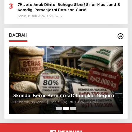
3
79 Juta Anak Diintai Bahaya Siber! Sinar Mas Land &
Komdigi Persenjatai Ratusan Guru!
Senin, 13 Juli 2026 | 09:12 WIB
DAERAH
A
Skandal Beras Bernutrisi Dibongkar Negara
T
Di Daerah, Nasional
|
Senin, 3 Agustus 2026 | 10:11 WIB
Di