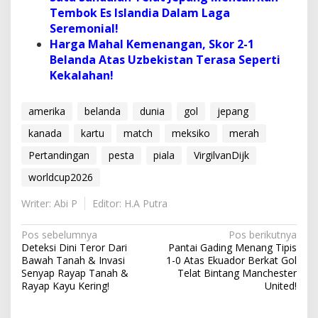
Tembok Es Islandia Dalam Laga
Seremonial!
Harga Mahal Kemenangan, Skor 2-1
Belanda Atas Uzbekistan Terasa Seperti
Kekalahan!
amerika
belanda
dunia
gol
jepang
kanada
kartu
match
meksiko
merah
Pertandingan
pesta
piala
VirgilvanDijk
worldcup2026
Writer: Abi P
Editor: H.A Putra
N
Pos sebelumnya
Pos berikutnya
Deteksi Dini Teror Dari
Pantai Gading Menang Tipis
a
Bawah Tanah & Invasi
1-0 Atas Ekuador Berkat Gol
v
Senyap Rayap Tanah &
Telat Bintang Manchester
Rayap Kayu Kering!
United!
i
g