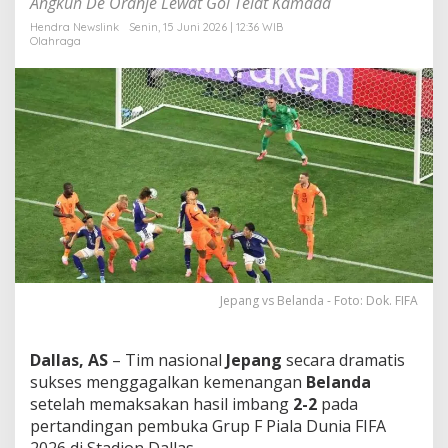
Angkuh De Oranje Lewat Gol Telat Kamada
J
e
Hendra Newslink
Senin, 15 Juni 2026 | 12:36 WIB
Olahraga
p
a
n
g
T
a
h
a
n
I
m
b
a
n
g
Jepang vs Belanda - Foto: Dok. FIFA
B
e
l
Dallas, AS
– Tim nasional
Jepang
secara dramatis
a
sukses menggagalkan kemenangan
Belanda
n
setelah memaksakan hasil imbang
2-2
pada
d
a
pertandingan pembuka Grup F Piala Dunia FIFA
2