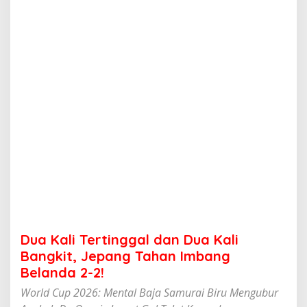
t
i
n
g
g
a
l
d
a
n
D
u
a
K
a
l
i
B
a
Dua Kali Tertinggal dan Dua Kali
n
g
Bangkit, Jepang Tahan Imbang
k
Belanda 2-2!
i
t
World Cup 2026: Mental Baja Samurai Biru Mengubur
,