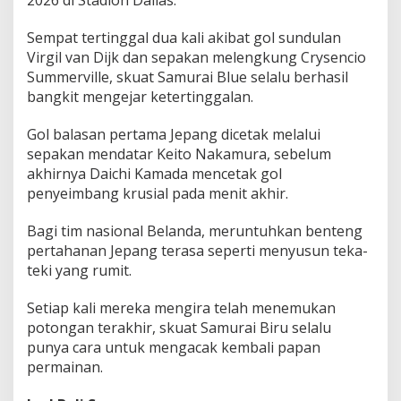
2026 di Stadion Dallas.
-
2
Sempat tertinggal dua kali akibat gol sundulan
!
Virgil van Dijk dan sepakan melengkung Crysencio
Summerville, skuat Samurai Blue selalu berhasil
bangkit mengejar ketertinggalan.
Gol balasan pertama Jepang dicetak melalui
sepakan mendatar Keito Nakamura, sebelum
akhirnya Daichi Kamada mencetak gol
penyeimbang krusial pada menit akhir.
Bagi tim nasional Belanda, meruntuhkan benteng
pertahanan Jepang terasa seperti menyusun teka-
teki yang rumit.
Setiap kali mereka mengira telah menemukan
potongan terakhir, skuat Samurai Biru selalu
punya cara untuk mengacak kembali papan
permainan.