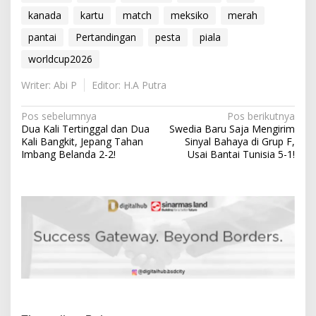
kanada
kartu
match
meksiko
merah
pantai
Pertandingan
pesta
piala
worldcup2026
Writer: Abi P
Editor: H.A Putra
N
Pos sebelumnya
Pos berikutnya
Dua Kali Tertinggal dan Dua
Swedia Baru Saja Mengirim
a
Kali Bangkit, Jepang Tahan
Sinyal Bahaya di Grup F,
v
Imbang Belanda 2-2!
Usai Bantai Tunisia 5-1!
i
g
a
s
i
p
o