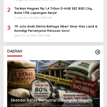
2
Tarikan Magnet Rp 1,4 Triliun D-HUB SEZ BSD City,
Buka 1736 Lapangan Kerja!
Jumat, 24 Juli 2026 | 11:38 WIB
3
79 Juta Anak Diintai Bahaya Siber! Sinar Mas Land &
Komdigi Persenjatai Ratusan Guru!
Senin, 13 Juli 2026 | 09:12 WIB
DAERAH
A
Skandal Beras Bernutrisi Dibongkar Negara
T
Di Daerah, Nasional
|
Senin, 3 Agustus 2026 | 10:11 WIB
Di