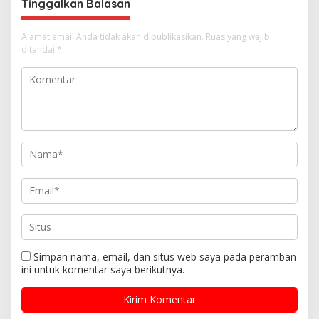
s
Tinggalkan Balasan
Alamat email Anda tidak akan dipublikasikan.
Ruas yang wajib
ditandai
*
Simpan nama, email, dan situs web saya pada peramban
ini untuk komentar saya berikutnya.