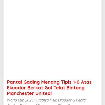
n
g
M
e
n
a
n
g
T
i
p
i
s
1
-
0
A
t
a
Pantai Gading Menang Tipis 1-0 Atas
s
E
Ekuador Berkat Gol Telat Bintang
k
Manchester United!
u
a
World Cup 2026: Kuatnya Fisik Ekuador & Pantai
d