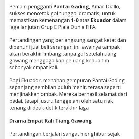
n
Pemain pengganti
Pantai Gading
, Amad Diallo,
c
sukses mencetak gol tunggal dramatis, untuk
h
memastikan kemenangan
1-0
atas
Ekuador
dalam
e
s
laga lanjutan Grup E Piala Dunia FIFA.
t
e
Pertandingan yang berlangsung sangat ketat dan
r
dipenuhi jual beli serangan ini, awalnya tampak
U
akan berakhir imbang tanpa gol setelah tiang
n
i
gawang menggagalkan peluang kedua tim
t
sebanyak empat kali.
e
d
Bagi Ekuador, menahan gempuran Pantai Gading
!
sepanjang sembilan puluh menit, terasa seperti
menjinakkan ombak. Mereka berhasil selamat dari
badai, tetapi justru tenggelam oleh satu riak
tenang di detik-detik terakhir laga.
Drama Empat Kali Tiang Gawang
Pertandingan berjalan sangat menghibur sejak