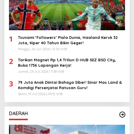
1
Tsunami ‘Followers’ Piala Dunia, Haaland Keruk 32
Juta, Kiper 40 Tahun Bikin Geger!
Minggu, 26 Juli 2026 | 12:50 WIB
2
Tarikan Magnet Rp 1,4 Triliun D-HUB SEZ BSD City,
Buka 1736 Lapangan Kerja!
Jumat, 24 Juli 2026 | 11:38 WIB
3
79 Juta Anak Diintai Bahaya Siber! Sinar Mas Land &
Komdigi Persenjatai Ratusan Guru!
Senin, 13 Juli 2026 | 09:12 WIB
DAERAH