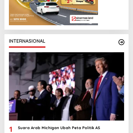
INTERNASIONAL
1
Suara Arab Michigan Ubah Peta Politik AS