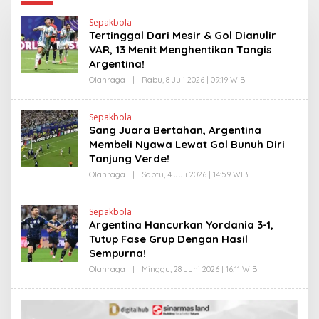
Sepakbola
Tertinggal Dari Mesir & Gol Dianulir
VAR, 13 Menit Menghentikan Tangis
Argentina!
Olahraga
|
Rabu, 8 Juli 2026 | 09:19 WIB
O
L
E
H
Sepakbola
H
Sang Juara Bertahan, Argentina
E
N
Membeli Nyawa Lewat Gol Bunuh Diri
D
Tanjung Verde!
R
A
Olahraga
|
Sabtu, 4 Juli 2026 | 14:59 WIB
O
N
L
E
E
W
H
S
Sepakbola
H
L
Argentina Hancurkan Yordania 3-1,
E
I
N
Tutup Fase Grup Dengan Hasil
N
D
K
Sempurna!
R
A
Olahraga
|
Minggu, 28 Juni 2026 | 16:11 WIB
O
N
L
E
E
W
H
S
H
L