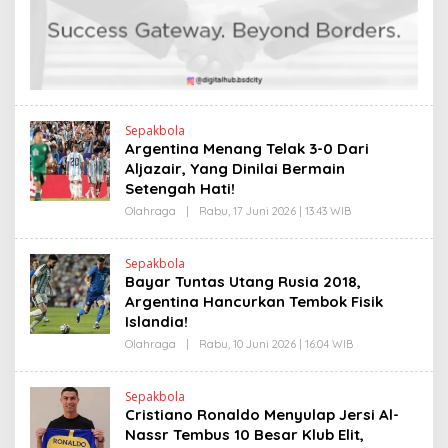
E
I
N
N
D
K
R
A
N
E
W
S
L
Sepakbola
I
Argentina Menang Telak 3-0 Dari
N
Aljazair, Yang Dinilai Bermain
K
Setengah Hati!
Olahraga
|
Rabu, 17 Juni 2026 | 13:43 WIB
O
L
E
H
Sepakbola
H
Bayar Tuntas Utang Rusia 2018,
E
N
Argentina Hancurkan Tembok Fisik
D
Islandia!
R
A
Olahraga
|
Rabu, 10 Juni 2026 | 16:04 WIB
O
N
L
E
E
W
H
S
Sepakbola
H
L
Cristiano Ronaldo Menyulap Jersi Al-
E
I
N
Nassr Tembus 10 Besar Klub Elit,
N
D