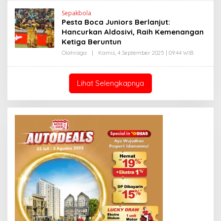
E
W
H
S
Sepakbola
H
L
Pesta Boca Juniors Berlanjut:
E
I
N
Hancurkan Aldosivi, Raih Kemenangan
N
D
K
Ketiga Beruntun
R
A
Olahraga
|
Kamis, 4 September 2025 | 09:44 WIB
O
N
L
E
E
W
H
S
H
Lihat Selengkapnya
L
E
I
N
N
D
K
R
A
N
E
W
S
L
I
N
K