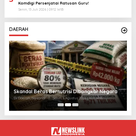
Komdigi Persenjatai Ratusan Guru!
Senin, 13 Juli 2026 | 09:12 WIB
DAERAH
A
Skandal Beras Bernutrisi Dibongkar Negara
T
Di Daerah, Nasional
|
Senin, 3 Agustus 2026 | 10:11 WIB
Di