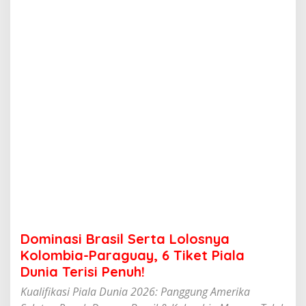
a
s
i
l
S
e
r
t
a
L
o
l
o
s
n
y
a
K
o
Dominasi Brasil Serta Lolosnya
l
o
Kolombia-Paraguay, 6 Tiket Piala
m
Dunia Terisi Penuh!
b
i
Kualifikasi Piala Dunia 2026: Panggung Amerika
a