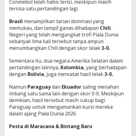
Conmebol telah habis terisi, meskipun masih
a
tersisa satu pertandingan lagi.
T
e
r
Brasil
menampilkan tarian dominasi yang
i
memukau, dan tampil ganas dihadapan
Chili
.
s
Negeri yang telah mengangkat trofi Piala Dunia
i
sebanyak lima kali tersebut tanpa ampun
P
e
menumbangkan Chili dengan skor telak
3-0.
n
u
Sementara itu, dua negara Amerika Selatan dalam
h
pertandingan lainnya,
Kolombia,
yang berhadapan
!
dengan
Bolivia
, juga mencatat hasil telak
3-0.
Namun
Paraguay
dan
Ekuador
saling menahan
imbang satu sama lain dengan skor 0-0. Meskipun
demikian, hasil tersebut masih cukup bagi
Paraguay untuk mengamankan kursi mereka
dalam ajang Piala Dunia 2026.
Pesta di Maracana & Bintang Baru