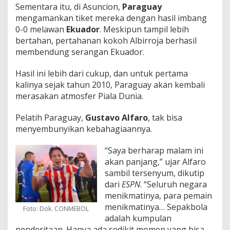
Sementara itu, di Asuncion,
Paraguay
mengamankan tiket mereka dengan hasil imbang
0-0 melawan
Ekuador
. Meskipun tampil lebih
bertahan, pertahanan kokoh Albirroja berhasil
membendung serangan Ekuador.
Hasil ini lebih dari cukup, dan untuk pertama
kalinya sejak tahun 2010, Paraguay akan kembali
merasakan atmosfer Piala Dunia.
Pelatih Paraguay,
Gustavo Alfaro
, tak bisa
menyembunyikan kebahagiaannya.
“Saya berharap malam ini
akan panjang,” ujar Alfaro
sambil tersenyum, dikutip
dari
ESPN
. “Seluruh negara
menikmatinya, para pemain
menikmatinya… Sepakbola
Foto: Dok. CONMEBOL
adalah kumpulan
penderitaan. Hanya ada sedikit momen yang bisa