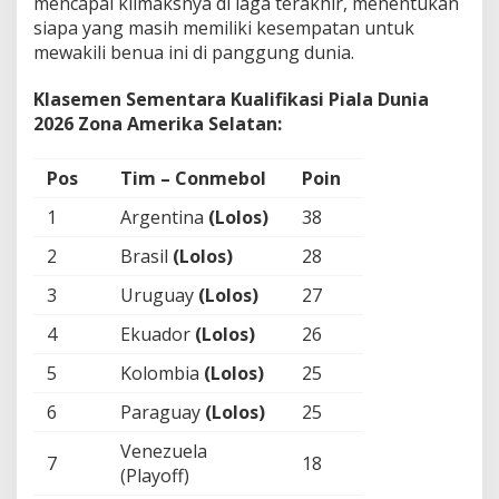
mencapai klimaksnya di laga terakhir, menentukan
siapa yang masih memiliki kesempatan untuk
mewakili benua ini di panggung dunia.
Klasemen Sementara
Kualifikasi Piala Dunia
2026 Zona Amerika Selatan:
Pos
Tim – Conmebol
Poin
1
Argentina
(Lolos)
38
2
Brasil
(Lolos)
28
3
Uruguay
(Lolos)
27
4
Ekuador
(Lolos)
26
5
Kolombia
(Lolos)
25
6
Paraguay
(Lolos)
25
Venezuela
7
18
(Playoff)