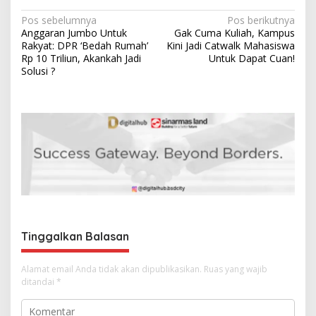
N
Pos sebelumnya
Pos berikutnya
Anggaran Jumbo Untuk
Gak Cuma Kuliah, Kampus
a
Rakyat: DPR ‘Bedah Rumah’
Kini Jadi Catwalk Mahasiswa
v
Rp 10 Triliun, Akankah Jadi
Untuk Dapat Cuan!
Solusi ?
i
g
a
s
i
p
o
s
Tinggalkan Balasan
Alamat email Anda tidak akan dipublikasikan.
Ruas yang wajib
ditandai
*