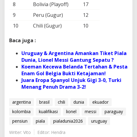
8
Bolivia (Playoff)
17
9
Peru (Gugur)
12
10
Chili (Gugur)
10
Baca juga :
Uruguay & Argentina Amankan Tiket Piala
Dunia, Lionel Messi Gantung Sepatu ?
Koeman Kecewa Belanda Tertahan & Pesta
Enam Gol Belgia Bukti Ketajaman!
Juara Eropa Spanyol Unjuk Gigi 3-0, Turki
Menang Penuh Drama 3-2!
argentina
brasil
chili
dunia
ekuador
kolombia
kualifikasi
lionel
messi
paraguay
pensiun
piala
pialadunia2026
uruguay
Writer: Vito
Editor: Hendra