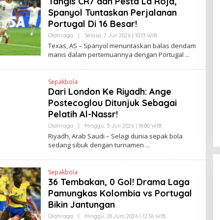
Tangis CR7 dan Pesta La Roja,
Spanyol Tuntaskan Perjalanan
Portugal Di 16 Besar!
Olahraga
|
Selasa, 7 Juli 2026 | 10:13 WIB
O
L
Texas, AS – Spanyol menuntaskan balas dendam
E
manis dalam pertemuannya dengan Portugal
H
R
V
I
Sepakbola
T
Dari London Ke Riyadh: Ange
O
Postecoglou Ditunjuk Sebagai
Pelatih Al-Nassr!
Olahraga
|
Minggu, 5 Juli 2026 | 18:00 WIB
O
L
Riyadh, Arab Saudi – Selagi dunia sepak bola
E
sedang sibuk dengan turnamen
H
R
V
I
Sepakbola
T
36 Tembakan, 0 Gol! Drama Laga
O
Pamungkas Kolombia vs Portugal
Bikin Jantungan
Olahraga
|
Minggu, 28 Juni 2026 | 12:36 WIB
O