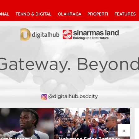
ONAL
TEKNO & DIGITAL
OLAHRAGA
PROPERTI
FEATURES
»
Manis Jeremy
Mohamed Salah Berlabuh
P