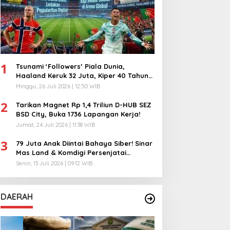
1
Tsunami ‘Followers’ Piala Dunia,
Haaland Keruk 32 Juta, Kiper 40 Tahun
Bikin Geger!
Minggu, 26 Juli 2026 | 12:50 WIB
2
Tarikan Magnet Rp 1,4 Triliun D-HUB SEZ
BSD City, Buka 1736 Lapangan Kerja!
Jumat, 24 Juli 2026 | 11:38 WIB
3
79 Juta Anak Diintai Bahaya Siber! Sinar
Mas Land & Komdigi Persenjatai
Ratusan Guru!
Senin, 13 Juli 2026 | 09:12 WIB
DAERAH