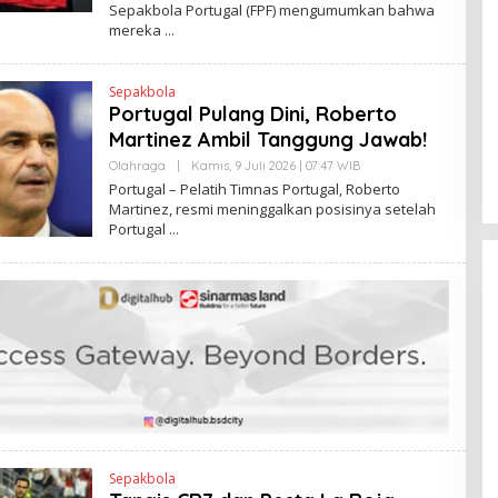
Sepakbola Portugal (FPF) mengumumkan bahwa
N
H
K
mereka
R
V
I
T
Sepakbola
O
Portugal Pulang Dini, Roberto
Martinez Ambil Tanggung Jawab!
Olahraga
|
Kamis, 9 Juli 2026 | 07:47 WIB
O
L
Portugal – Pelatih Timnas Portugal, Roberto
E
Martinez, resmi meninggalkan posisinya setelah
H
Portugal
R
V
I
T
O
Sepakbola