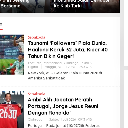
 Bersama
ke Klub Turki
W
ster City
o
Sepakbola
Tsunami ‘Followers’ Piala Dunia,
Haaland Keruk 32 Juta, Kiper 40
Tahun Bikin Geger!
Features
,
Internasional
,
Olahraga
,
Tekno &
Digital
|
Minggu, 26 Juli 2026 | 12:50 WIB
O
L
New York, AS – Gelaran Piala Dunia 2026 di
E
Amerika Serikat tidak
H
H
E
N
Sepakbola
D
Ambil Alih Jabatan Pelatih
R
A
Portugal, Jorge Jesus Reuni
N
E
Dengan Ronaldo!
W
S
Olahraga
|
Sabtu, 11 Juli 2026 | 09:13 WIB
O
L
L
Portugal – Pada Jumat (10/07/26), Federasi
I
E