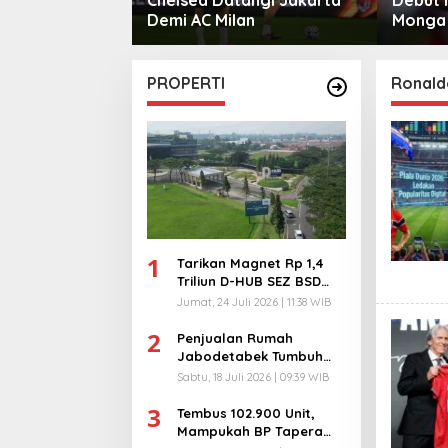
mero
Demi AC Milan
Monga
Manche
PROPERTI
Ronald
1
Tarikan Magnet Rp 1,4
Triliun D-HUB SEZ BSD
City, Buka 1736
Jumat, 24 Juli 2026 | 11:38 WIB
Lapangan Kerja!
2
Penjualan Rumah
Jabodetabek Tumbuh
94%! Developer
Sabtu, 18 Juli 2026 | 09:39 WIB
Langsung Lempar Diskon
3
Ekstra
Tembus 102.900 Unit,
Mampukah BP Tapera