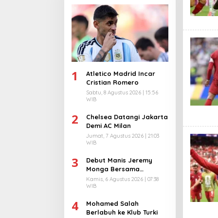
1
Atletico Madrid Incar
Cristian Romero
Sabtu, 8 Agustus 2026 | 15:56
WIB
2
Chelsea Datangi Jakarta
Demi AC Milan
Jumat, 7 Agustus 2026 | 21:03
WIB
3
Debut Manis Jeremy
Monga Bersama
Manchester City
Kamis, 6 Agustus 2026 | 07:38
WIB
4
Mohamed Salah
Berlabuh ke Klub Turki