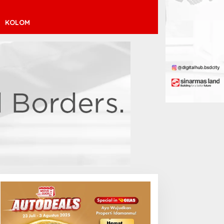
KOLOM
endaftaran Istana Dibuka,
Atletico Madrid Incar