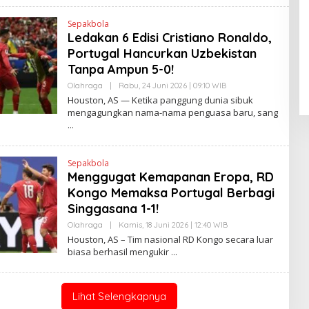
E
N
Sepakbola
D
Ledakan 6 Edisi Cristiano Ronaldo,
Pendaftaran Istana Dibuka,
R
A
Warga Berebut Kuota
Portugal Hancurkan Uzbekistan
N
E
Di Daerah, Nasional
|
Rabu, 5 Agustus 2026 |
Tanpa Ampun 5-0!
W
09:13 WIB
S
Olahraga
|
Rabu, 24 Juni 2026 | 09:10 WIB
O
L
L
Houston, AS — Ketika panggung dunia sibuk
I
E
mengagungkan nama-nama penguasa baru, sang
N
H
K
H
E
N
D
Sepakbola
R
A
Menggugat Kemapanan Eropa, RD
N
Kongo Memaksa Portugal Berbagi
E
W
Singgasana 1-1!
S
L
Olahraga
|
Kamis, 18 Juni 2026 | 12:40 WIB
O
I
L
Houston, AS – Tim nasional RD Kongo secara luar
N
E
K
biasa berhasil mengukir
H
H
E
N
D
Lihat Selengkapnya
R