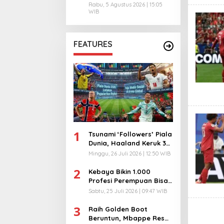
Rabu, 5 Agustus 2026 | 15:05
WIB
FEATURES
1
Tsunami ‘Followers’ Piala
Dunia, Haaland Keruk 32
Juta, Kiper 40 Tahun
Minggu, 26 Juli 2026 | 12:50 WIB
Bikin Geger!
2
Kebaya Bikin 1.000
Profesi Perempuan Bisa
Menyatu di Arena
Sabtu, 25 Juli 2026 | 09:47 WIB
Komunikasi Global!
3
Raih Golden Boot
Beruntun, Mbappe Resmi