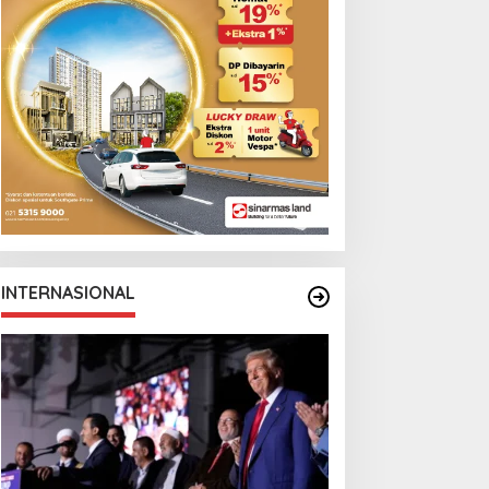
arga Berebut Kuota
Cristian Romero
INTERNASIONAL