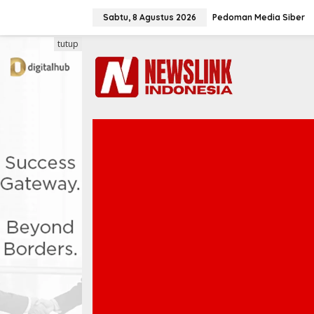
L
e
Sabtu, 8 Agustus 2026
Pedoman Media Siber
w
a
tutup
t
i
k
e
k
o
n
t
e
n