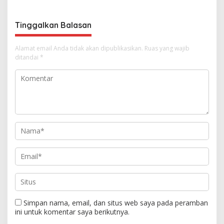
o
s
Tinggalkan Balasan
Alamat email Anda tidak akan dipublikasikan.
Ruas yang wajib
ditandai
*
Simpan nama, email, dan situs web saya pada peramban
ini untuk komentar saya berikutnya.