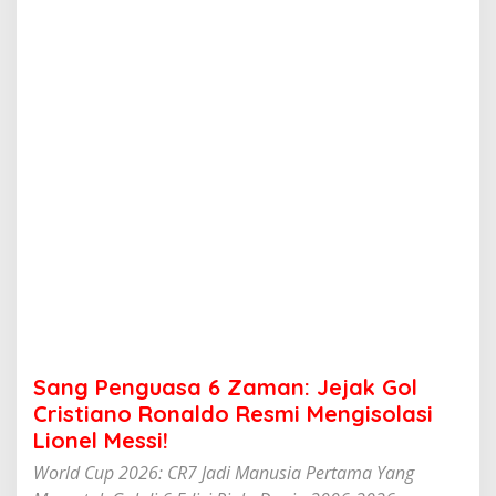
s
a
6
Z
a
m
a
n
:
J
e
j
a
k
G
o
l
C
r
Sang Penguasa 6 Zaman: Jejak Gol
i
s
Cristiano Ronaldo Resmi Mengisolasi
t
Lionel Messi!
i
a
World Cup 2026: CR7 Jadi Manusia Pertama Yang
n