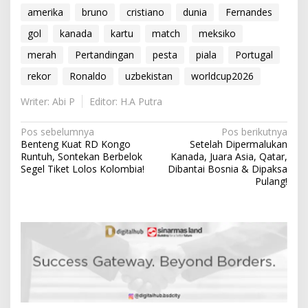
amerika
bruno
cristiano
dunia
Fernandes
gol
kanada
kartu
match
meksiko
merah
Pertandingan
pesta
piala
Portugal
rekor
Ronaldo
uzbekistan
worldcup2026
Writer: Abi P
Editor: H.A Putra
N
Pos sebelumnya
Pos berikutnya
Benteng Kuat RD Kongo
Setelah Dipermalukan
a
Runtuh, Sontekan Berbelok
Kanada, Juara Asia, Qatar,
v
Segel Tiket Lolos Kolombia!
Dibantai Bosnia & Dipaksa
Pulang!
i
g
a
s
i
p