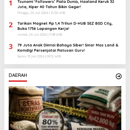
1
Tsunami ‘Followers’ Piala Dunia, Haaland Keruk 32
Juta, Kiper 40 Tahun Bikin Geger!
Minggu, 26 Juli 2026 | 12:50 WIB
2
Tarikan Magnet Rp 1,4 Triliun D-HUB SEZ BSD City,
Buka 1736 Lapangan Kerja!
Jumat, 24 Juli 2026 | 11:38 WIB
3
79 Juta Anak Diintai Bahaya Siber! Sinar Mas Land &
Komdigi Persenjatai Ratusan Guru!
Senin, 13 Juli 2026 | 09:12 WIB
DAERAH
A