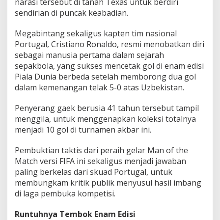
narasi tersebut di tanah Texas untuk berdiri
i
sendirian di puncak keabadian.
o
n
e
Megabintang sekaligus kapten tim nasional
l
Portugal, Cristiano Ronaldo, resmi menobatkan diri
M
sebagai manusia pertama dalam sejarah
e
sepakbola, yang sukses mencetak gol di enam edisi
s
Piala Dunia berbeda setelah memborong dua gol
s
i
dalam kemenangan telak 5-0 atas Uzbekistan.
!
Penyerang gaek berusia 41 tahun tersebut tampil
menggila, untuk menggenapkan koleksi totalnya
menjadi 10 gol di turnamen akbar ini.
Pembuktian taktis dari peraih gelar Man of the
Match versi FIFA ini sekaligus menjadi jawaban
paling berkelas dari skuad Portugal, untuk
membungkam kritik publik menyusul hasil imbang
di laga pembuka kompetisi.
Runtuhnya Tembok Enam Edisi