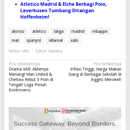
Atletico Madrid & Elche Berbagi Poin,
Leverkusen Tumbang Ditangan
Hoffenheim!
alonso
atletico
laliga
madrid
mbappe
real
spanyol
villareal
xabi
Writer: Vito
Editor: Hendra
N
Pos sebelumnya
Pos berikutnya
Drama VAR: Akhirnya
Inflasi Tinggi, Harga Makan
a
Menang! Man United &
Siang di Berbagai Sekolah di
v
Chelsea Rebut 3 Poin di
Inggris Meroket!
Tengah Laga Penuh
i
Kontroversi
g
a
s
i