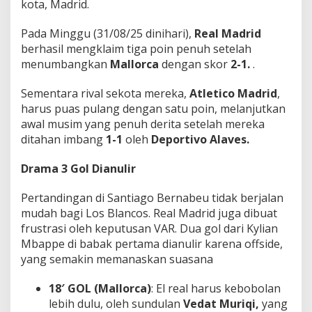
kota, Madrid.
s
T
e
Pada Minggu (31/08/25 dinihari),
Real Madrid
r
berhasil mengklaim tiga poin penuh setelah
p
menumbangkan
Mallorca
dengan skor
2-1.
.
u
r
Sementara rival sekota mereka,
Atletico Madrid
,
u
k
harus puas pulang dengan satu poin, melanjutkan
!
awal musim yang penuh derita setelah mereka
ditahan imbang
1-1
oleh
Deportivo Alaves.
Drama 3 Gol Dianulir
Pertandingan di Santiago Bernabeu tidak berjalan
mudah bagi Los Blancos. Real Madrid juga dibuat
frustrasi oleh keputusan VAR. Dua gol dari Kylian
Mbappe di babak pertama dianulir karena offside,
yang semakin memanaskan suasana
18′ GOL (Mallorca)
: El real harus kebobolan
lebih dulu, oleh sundulan
Vedat Muriqi,
yang