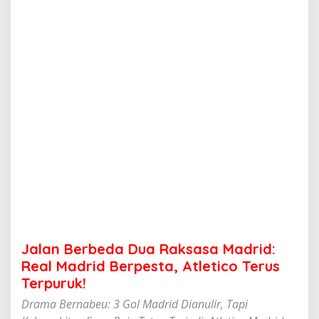
d
a
D
u
a
R
a
k
s
a
s
a
M
a
d
r
i
d
:
Jalan Berbeda Dua Raksasa Madrid:
R
e
Real Madrid Berpesta, Atletico Terus
a
Terpuruk!
l
M
Drama Bernabeu: 3 Gol Madrid Dianulir, Tapi
a