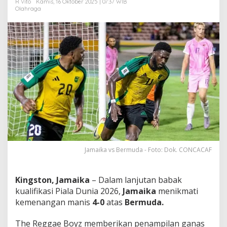
R Vito
Kamis, 16 Oktober 2025 | 07:37 WIB
a
Olahraga
A
s
a
T
i
k
e
t
P
i
a
l
a
D
u
Jamaika vs Bermuda - Foto: Dok. CONCACAF
n
i
a
!
Kingston, Jamaika
– Dalam lanjutan babak
kualifikasi Piala Dunia 2026,
Jamaika
menikmati
kemenangan manis
4-0
atas
Bermuda.
The Reggae Boyz memberikan penampilan ganas