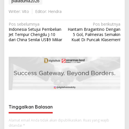
pialadunia2026
Writer: Vito
Editor: Hendra
N
Pos sebelumnya
Pos berikutnya
Indonesia Setujui Pembelian
Hantam Bragantino Dengan
a
Jet Tempur Chengdu J-10
5 Gol, Palmeiras Semakin
v
dari China Senilai US$9 Miliar
Kuat Di Puncak Klasemen!
i
g
a
s
i
p
o
s
Tinggalkan Balasan
Alamat email Anda tidak akan dipublikasikan.
Ruas yang wajib
ditandai
*