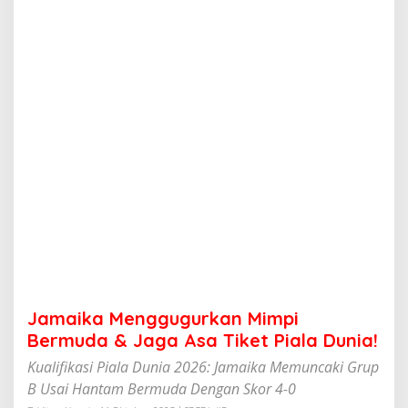
g
g
u
g
u
r
k
a
n
M
i
m
p
i
B
e
r
m
u
Jamaika Menggugurkan Mimpi
d
a
Bermuda & Jaga Asa Tiket Piala Dunia!
&
Kualifikasi Piala Dunia 2026: Jamaika Memuncaki Grup
J
a
B Usai Hantam Bermuda Dengan Skor 4-0
g