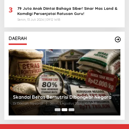
3
79 Juta Anak Diintai Bahaya Siber! Sinar Mas Land &
Komdigi Persenjatai Ratusan Guru!
Senin, 13 Juli 2026 | 09:12 WIB
DAERAH
A
Skandal Beras Bernutrisi Dibongkar Negara
T
Di Daerah, Nasional
|
Senin, 3 Agustus 2026 | 10:11 WIB
Di