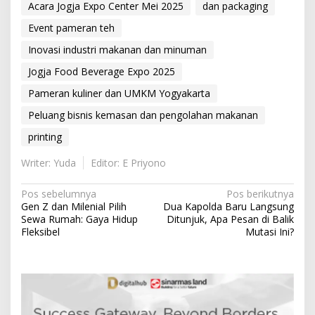
Acara Jogja Expo Center Mei 2025
dan packaging
Event pameran teh
Inovasi industri makanan dan minuman
Jogja Food Beverage Expo 2025
Pameran kuliner dan UMKM Yogyakarta
Peluang bisnis kemasan dan pengolahan makanan
printing
Writer: Yuda
Editor: E Priyono
N
Pos sebelumnya
Pos berikutnya
Gen Z dan Milenial Pilih
Dua Kapolda Baru Langsung
a
Sewa Rumah: Gaya Hidup
Ditunjuk, Apa Pesan di Balik
v
Fleksibel
Mutasi Ini?
i
g
a