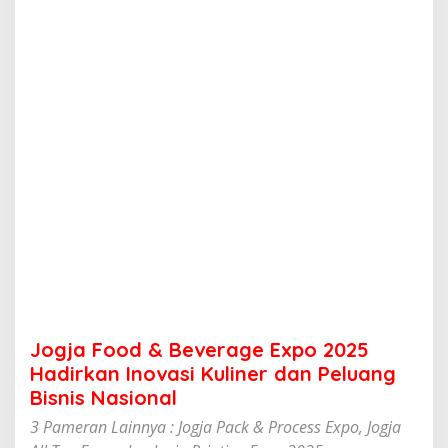
B
e
v
e
r
a
g
e
E
x
p
o
2
0
2
5
H
a
d
Jogja Food & Beverage Expo 2025
i
r
Hadirkan Inovasi Kuliner dan Peluang
k
Bisnis Nasional
a
n
3 Pameran Lainnya : Jogja Pack & Process Expo, Jogja
I