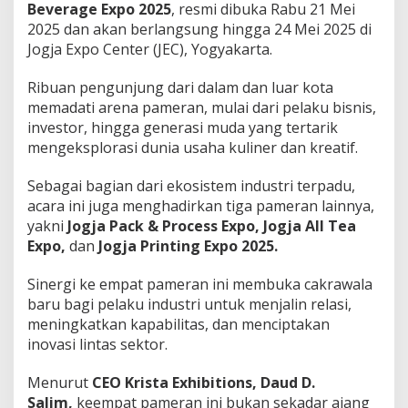
Beverage Expo 2025
, resmi dibuka Rabu 21 Mei
s
n
2025 dan akan berlangsung hingga 24 Mei 2025 di
i
Jogja Expo Center (JEC), Yogyakarta.
s
N
Ribuan pengunjung dari dalam dan luar kota
a
memadati arena pameran, mulai dari pelaku bisnis,
s
i
investor, hingga generasi muda yang tertarik
o
mengeksplorasi dunia usaha kuliner dan kreatif.
n
a
Sebagai bagian dari ekosistem industri terpadu,
l
acara ini juga menghadirkan tiga pameran lainnya,
yakni
Jogja Pack & Process Expo, Jogja All Tea
Expo,
dan
Jogja Printing Expo 2025.
Sinergi ke empat pameran ini membuka cakrawala
baru bagi pelaku industri untuk menjalin relasi,
meningkatkan kapabilitas, dan menciptakan
inovasi lintas sektor.
Menurut
CEO Krista Exhibitions,
Daud D.
Salim,
keempat pameran ini bukan sekadar ajang