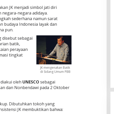
an JK menjadi simbol jati diri
n negara-negara adidaya.
angkah sederhana namun sarat
 budaya Indonesia layak dan
na pun.
ng disebut sebagai
ian batik,
kaian perayaan
masi tingkat
JK mengenakan Batik
di Sidang Umum PBB
 diakui oleh
UNESCO
sebagai
san dan Nonbendawi pada 2 Oktober
ukup. Dibutuhkan tokoh yang
onsistensi JK membuktikan bahwa: