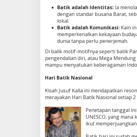
Batik adalah Identitas:
Ia menola
dengan standar busana Barat, seb
lokal.
Batik adalah Komunikasi:
Kain in
memperkenalkan kekayaan budaya
dunia tanpa perlu penerjemah.
Di balik motif-motifnya seperti batik
pengendalian diri, atau Mega Mendung d
mampu menyatukan keberagaman Indon
Hari Batik Nasional
Kisah Jusuf Kalla ini mendapatkan reso
merayakan Hari Batik Nasional setiap 2
Penetapan tanggal ini
UNESCO, yang mana ko
ikut memperjuangkan 
Batik hari ini sudah