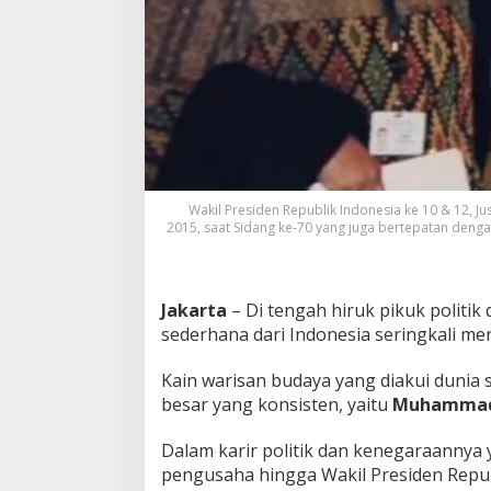
g
a
i
m
a
n
a
B
a
t
Wakil Presiden Republik Indonesia ke 10 & 12, 
i
2015, saat Sidang ke-70 yang juga bertepatan denga
k
M
e
n
Jakarta
– Di tengah hiruk pikuk politik 
a
sederhana dari Indonesia seringkali me
k
l
u
Kain warisan budaya yang diakui dunia 
k
besar yang konsisten, yaitu
Muhammad J
k
a
Dalam karir politik dan kenegaraannya
n
S
pengusaha hingga Wakil Presiden Republ
i