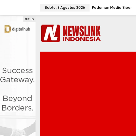
L
e
Sabtu, 8 Agustus 2026
Pedoman Media Siber
w
a
tutup
t
i
k
e
k
o
n
t
e
n