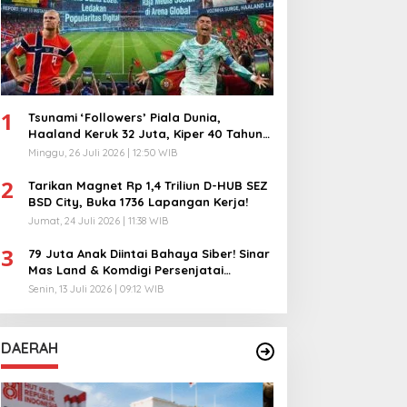
1
Tsunami ‘Followers’ Piala Dunia,
Haaland Keruk 32 Juta, Kiper 40 Tahun
Bikin Geger!
Minggu, 26 Juli 2026 | 12:50 WIB
2
Tarikan Magnet Rp 1,4 Triliun D-HUB SEZ
BSD City, Buka 1736 Lapangan Kerja!
Jumat, 24 Juli 2026 | 11:38 WIB
3
79 Juta Anak Diintai Bahaya Siber! Sinar
Mas Land & Komdigi Persenjatai
Ratusan Guru!
Senin, 13 Juli 2026 | 09:12 WIB
DAERAH