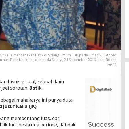
Jusuf Kalla mengenakan Batik di Sidang Umum PBB pada Jumat, 2 Oktober
n hari Batik Nasional, dan pada Selasa, 24 September 2019, saat Sidang
ke-74
dan bisnis global, sebuah kain
njadi sorotan:
Batik
.
sebagai mahakarya ini punya duta
usuf Kalla (JK)
.
 yang membentang luas, dari
ik Indonesia dua periode, JK tidak