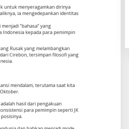
k untuk menyeragamkan dirinya
aliknya, ia mengedepankan identitas
Pendaftaran Istana Dibuka,
Warga Berebut Kuota
i menjadi “bahasa” yang
Di Daerah, Nasional
|
Rabu, 5 Agustus 2026 |
 Indonesia kepada para pemimpin
09:13 WIB
 Parang Rusak yang melambangkan
ari Cirebon, tersimpan filosofi yang
esia.
nansi mendalam, terutama saat kita
 Oktober.
 adalah hasil dari pengakuan
nsistensi para pemimpin seperti JK
posisinya.
 mendunia dan bahkan menjadi mode