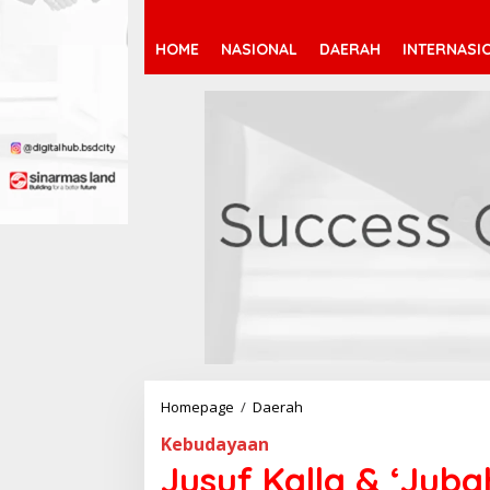
HOME
NASIONAL
DAERAH
INTERNASI
Homepage
/
Daerah
J
u
Kebudayaan
s
u
Jusuf Kalla & ‘Jub
f