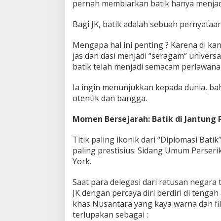
pernah membiarkan batik hanya menjadi 
d
a
Bagi JK, batik adalah sebuah pernyataan
n
g
Mengapa hal ini penting ? Karena di kan
U
m
jas dan dasi menjadi “seragam” univers
u
batik telah menjadi semacam perlawana
m
P
Ia ingin menunjukkan kepada dunia, ba
B
otentik dan bangga.
B
!
Momen Bersejarah: Batik di Jantung 
Titik paling ikonik dari “Diplomasi Batik
paling prestisius: Sidang Umum Perser
York.
Saat para delegasi dari ratusan negara 
JK dengan percaya diri berdiri di teng
khas Nusantara yang kaya warna dan fil
terlupakan sebagai :