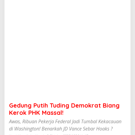
h
T
u
d
i
n
g
D
e
m
o
k
r
a
t
B
i
a
n
Gedung Putih Tuding Demokrat Biang
g
K
Kerok PHK Massal!
e
Awas, Ribuan Pekerja Federal Jadi Tumbal Kekacauan
r
o
di Washington! Benarkah JD Vance Sebar Hoaks ?
k