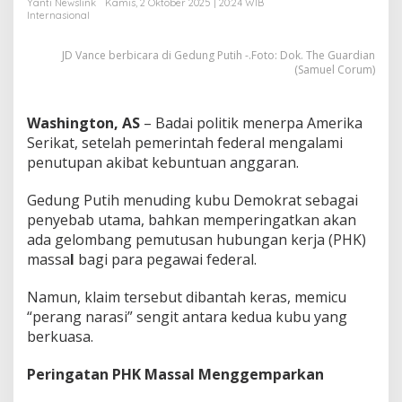
Yanti Newslink
Kamis, 2 Oktober 2025 | 20:24 WIB
P
Internasional
H
K
JD Vance berbicara di Gedung Putih -.Foto: Dok. The Guardian
M
(Samuel Corum)
a
s
s
a
Washington, AS
– Badai politik menerpa Amerika
l
Serikat, setelah pemerintah federal mengalami
!
penutupan akibat kebuntuan anggaran.
Gedung Putih menuding kubu Demokrat sebagai
penyebab utama, bahkan memperingatkan akan
ada gelombang pemutusan hubungan kerja (PHK)
massa
l
bagi para pegawai federal.
Namun, klaim tersebut dibantah keras, memicu
“perang narasi” sengit antara kedua kubu yang
berkuasa.
Peringatan PHK Massal Menggemparkan