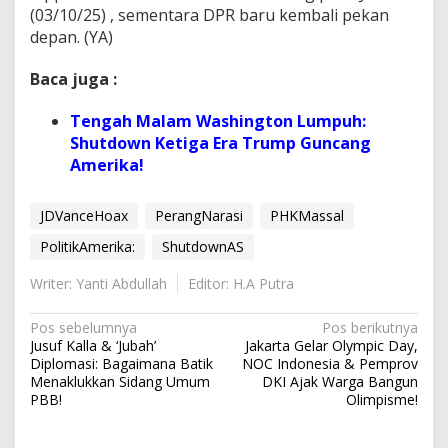
(03/10/25) , sementara DPR baru kembali pekan
depan. (YA)
Baca juga :
Tengah Malam Washington Lumpuh:
Shutdown Ketiga Era Trump Guncang
Amerika!
JDVanceHoax
PerangNarasi
PHKMassal
PolitikAmerika:
ShutdownAS
Writer: Yanti Abdullah
Editor: H.A Putra
N
Pos sebelumnya
Pos berikutnya
Jusuf Kalla & ‘Jubah’
Jakarta Gelar Olympic Day,
a
Diplomasi: Bagaimana Batik
NOC Indonesia & Pemprov
v
Menaklukkan Sidang Umum
DKI Ajak Warga Bangun
PBB!
Olimpisme!
i
g