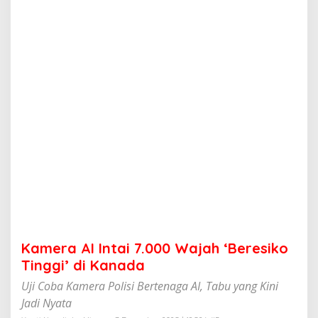
t
a
i
7
.
0
0
0
W
a
j
a
h
'
B
e
r
e
s
Kamera AI Intai 7.000 Wajah ‘Beresiko
i
k
Tinggi’ di Kanada
o
Uji Coba Kamera Polisi Bertenaga AI, Tabu yang Kini
T
i
Jadi Nyata
n