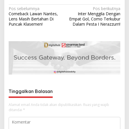
N
Pos sebelumnya
Pos berikutnya
Comeback Lawan Nantes,
Inter Menggila Dengan
a
Lens Masih Bertahan Di
Empat Gol, Como Terkubur
v
Puncak Klasemen!
Dalam Pesta I Nerazzurri!
i
g
a
s
i
p
o
s
Tinggalkan Balasan
Alamat email Anda tidak akan dipublikasikan.
Ruas yang wajib
ditandai
*