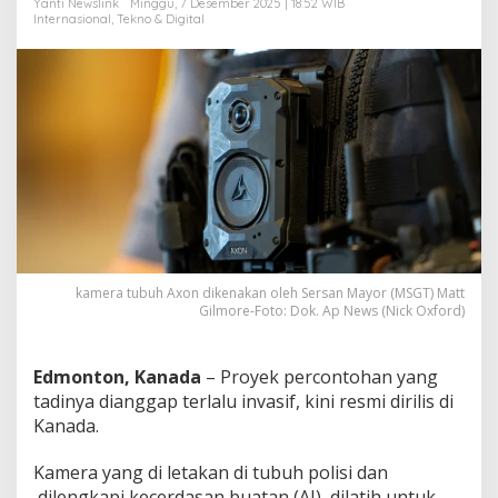
Yanti Newslink
Minggu, 7 Desember 2025 | 18:52 WIB
g
Internasional
,
Tekno & Digital
g
i
'
d
i
K
a
n
a
d
a
kamera tubuh Axon dikenakan oleh Sersan Mayor (MSGT) Matt
Gilmore-Foto: Dok. Ap News (Nick Oxford)
Edmonton, Kanada
– Proyek percontohan yang
tadinya dianggap terlalu invasif, kini resmi dirilis di
Kanada.
Kamera yang di letakan di tubuh polisi dan
dilengkapi kecerdasan buatan (AI), dilatih untuk