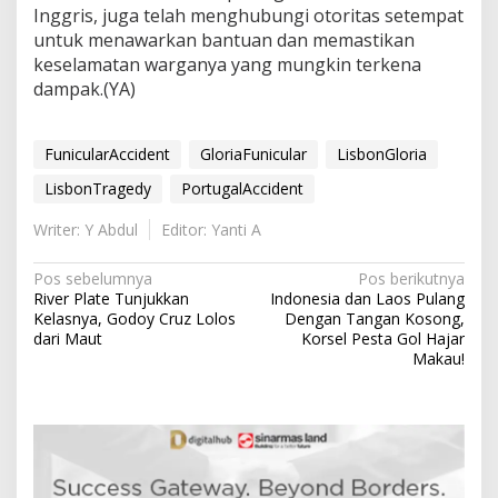
Inggris, juga telah menghubungi otoritas setempat
untuk menawarkan bantuan dan memastikan
keselamatan warganya yang mungkin terkena
dampak.(YA)
FunicularAccident
GloriaFunicular
LisbonGloria
LisbonTragedy
PortugalAccident
Writer: Y Abdul
Editor: Yanti A
N
Pos sebelumnya
Pos berikutnya
River Plate Tunjukkan
Indonesia dan Laos Pulang
a
Kelasnya, Godoy Cruz Lolos
Dengan Tangan Kosong,
v
dari Maut
Korsel Pesta Gol Hajar
Makau!
i
g
a
s