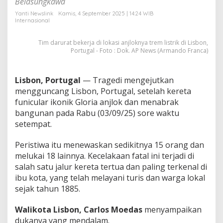
Belasungkawa
a
s
Yanti Newslink
Kamis, 4 September 2025 | 14:24 WIB
Internasional
&
B
e
Tim darurat bekerja di lokasi anjloknya trem listrik di Lisbon,
l
Portugal - Foto : Dok. AP News (Armando Franca)
a
s
a
Lisbon, Portugal
— Tragedi mengejutkan
n
mengguncang Lisbon, Portugal, setelah kereta
T
funicular ikonik Gloria anjlok dan menabrak
e
r
bangunan pada Rabu (03/09/25) sore waktu
l
setempat.
u
k
Peristiwa itu menewaskan sedikitnya 15 orang dan
a
melukai 18 lainnya. Kecelakaan fatal ini terjadi di
,
P
salah satu jalur kereta tertua dan paling terkenal di
o
ibu kota, yang telah melayani turis dan warga lokal
r
sejak tahun 1885.
t
u
Walikota Lisbon,
Carlos Moedas
menyampaikan
g
a
dukanya yang mendalam.