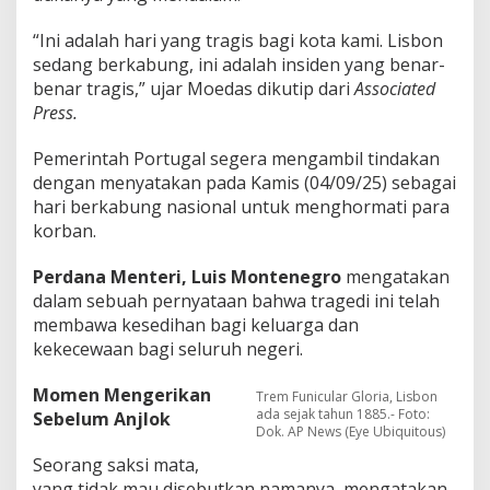
l
B
“Ini adalah hari yang tragis bagi kota kami. Lisbon
e
sedang berkabung, ini adalah insiden yang benar-
r
benar tragis,” ujar Moedas dikutip dari
Associated
k
a
Press.
b
u
Pemerintah Portugal segera mengambil tindakan
n
dengan menyatakan pada Kamis (04/09/25) sebagai
g
hari berkabung nasional untuk menghormati para
!
korban.
Perdana Menteri, Luis Montenegro
mengatakan
dalam sebuah pernyataan bahwa tragedi ini telah
membawa kesedihan bagi keluarga dan
kekecewaan bagi seluruh negeri.
Momen Mengerikan
Trem Funicular Gloria, Lisbon
ada sejak tahun 1885.- Foto:
Sebelum Anjlok
Dok. AP News (Eye Ubiquitous)
Seorang saksi mata,
yang tidak mau disebutkan namanya, mengatakan