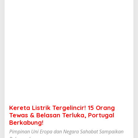
r
i
k
T
e
r
g
e
l
i
n
c
i
r
!
1
5
O
r
Kereta Listrik Tergelincir! 15 Orang
a
n
Tewas & Belasan Terluka, Portugal
g
Berkabung!
T
e
Pimpinan Uni Eropa dan Negara Sahabat Sampaikan
w