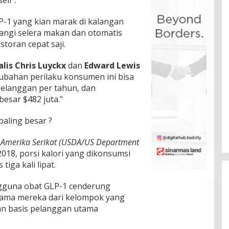
ell”.
-1 yang kian marak di kalangan
angi selera makan dan otomatis
toran cepat saji.
alis
Chris Luyckx
dan
Edward Lewis
bahan perilaku konsumen ini bisa
elanggan per tahun, dan
sar $482 juta.”
aling besar ?
 Amerika Serikat (USDA/US Department
2018, porsi kalori yang dikonsumsi
iga kali lipat.
ngguna obat GLP-1 cenderung
tama mereka dari kelompok yang
n basis pelanggan utama