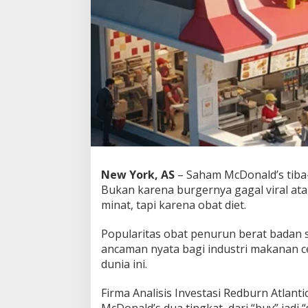
h
a
m
&
K
e
u
n
t
u
n
g
a
n
New York, AS
– Saham McDonald’s tiba-
M
Bukan karena burgernya gagal viral at
c
minat, tapi karena obat diet.
D
o
Popularitas obat penurun berat badan s
n
a
ancaman nyata bagi industri makanan ce
l
dunia ini.
d
’
Firma Analisis Investasi Redburn Atlan
s
!