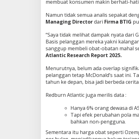
membuat konsumen makin berhati-hati
Namun tidak semua analis sepakat den
Managing Director
dari
Firma BTIG
pu
“Saya tidak melihat dampak nyata dari G
Basis pelanggan mereka yakni kalanga
sanggup membeli obat-obatan mahal sep
Atlantic Research Report 2025.
Menurutnya, belum ada overlap signifi
pelanggan tetap McDonald’s saat ini. T
tahun ke depan, bisa jadi berbeda cerita
Redburn Atlantic juga merilis data :
Hanya 6% orang dewasa di AS
Tapi efek perubahan pola ma
bahkan non-pengguna.
Sementara itu harga obat seperti Ozem
per bulan, menjadikannya belum terjan