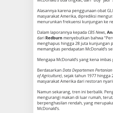
McDonald’s dua tingkat, dari “buy” jadi “s
Alasannya karena penggunaan obat GLP
masyarakat Amerika, diprediksi mengur
menurunkan frekuensi kunjungan ke res
Dalam laporannya kepada
CBS News
,
An
dari
Redburn
menyebutkan bahwa “Peru
menghapus hingga 28 juta kunjungan p
memangkas pendapatan McDonald’s sebe
Mengapa McDonald’s yang kena imbas p
Berdasarkan
Data Departemen Pertanian
of Agriculture)
, sejak tahun 1977 hingga 
masyarakat Amerika dari restoran nyaris t
Namun sekarang, tren ini berbalik. Pe
mengurangi makan di luar rumah, teru
berpenghasilan rendah, yang merupaka
McDonald’s.