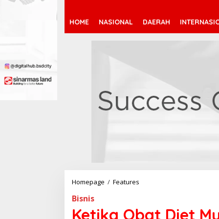
HOME
NASIONAL
DAERAH
INTERNASI
Homepage
/
Features
K
e
Bisnis
t
i
Ketika Obat Diet M
k