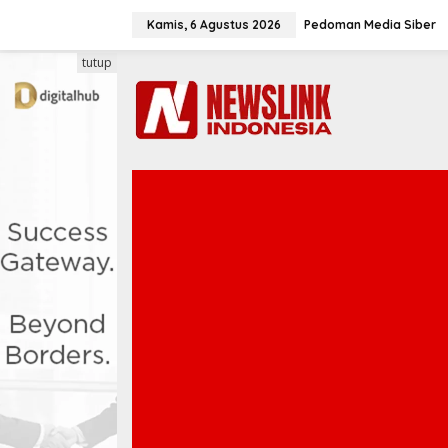
L
e
Kamis, 6 Agustus 2026
Pedoman Media Siber
w
a
tutup
t
i
k
e
k
o
n
t
e
n