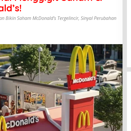
ld’s!
 Bikin Saham McDonald’s Tergelincir, Sinyal Perubahan