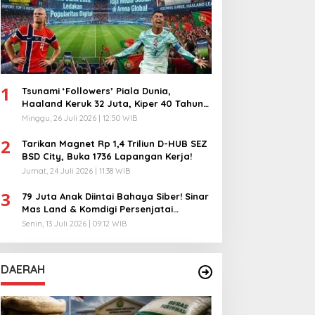
1
Tsunami ‘Followers’ Piala Dunia,
Haaland Keruk 32 Juta, Kiper 40 Tahun
Bikin Geger!
Minggu, 26 Juli 2026 | 12:50 WIB
2
Tarikan Magnet Rp 1,4 Triliun D-HUB SEZ
BSD City, Buka 1736 Lapangan Kerja!
Jumat, 24 Juli 2026 | 11:38 WIB
3
79 Juta Anak Diintai Bahaya Siber! Sinar
Mas Land & Komdigi Persenjatai
Ratusan Guru!
Senin, 13 Juli 2026 | 09:12 WIB
DAERAH