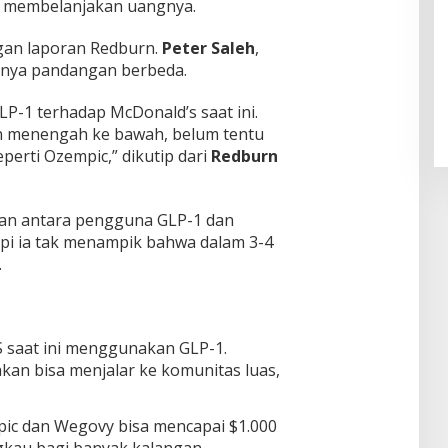
 membelanjakan uangnya.
gan laporan Redburn.
Peter Saleh
,
Pendaftaran Istana Dibuka,
nya pandangan berbeda.
Warga Berebut Kuota
Di Daerah, Nasional
|
Rabu, 5 Agustus 2026 |
LP-1 terhadap McDonald’s saat ini.
09:13 WIB
n menengah ke bawah, belum tentu
erti Ozempic,” dikutip dari
Redburn
kan antara pengguna GLP-1 dan
api ia tak menampik bahwa dalam 3-4
.
 saat ini menggunakan GLP-1.
kan bisa menjalar ke komunitas luas,
pic dan Wegovy bisa mencapai $1.000
gkau bagi banyak kalangan.