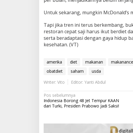
Untuk sekarang, mungkin McDonald’s m
Tapi jika tren ini terus berkembang, bu
restoran cepat saji harus ikut berdiet 
serta beradaptasi dengan gaya hidup b
kesehatan. (VT)
amerika
diet
makanan
makanancep
obatdiet
saham
usda
Writer: Vito
Editor: Yanti Abdul
N
Pos sebelumnya
Indonesia Borong 48 Jet Tempur KAAN
a
dari Turki, Presiden Prabowo Jadi Saksi!
v
i
g