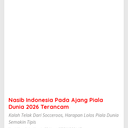
e
s
i
a
P
a
d
a
A
j
a
n
g
P
i
a
l
a
D
Nasib Indonesia Pada Ajang Piala
u
n
Dunia 2026 Terancam
i
Kalah Telak Dari Socceroos, Harapan Lolos Piala Dunia
a
2
Semakin Tipis
0