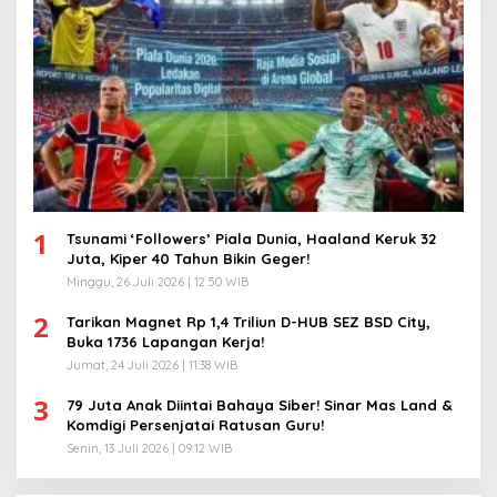
1
Tsunami ‘Followers’ Piala Dunia, Haaland Keruk 32
Juta, Kiper 40 Tahun Bikin Geger!
Minggu, 26 Juli 2026 | 12:50 WIB
2
Tarikan Magnet Rp 1,4 Triliun D-HUB SEZ BSD City,
Buka 1736 Lapangan Kerja!
Jumat, 24 Juli 2026 | 11:38 WIB
3
79 Juta Anak Diintai Bahaya Siber! Sinar Mas Land &
Komdigi Persenjatai Ratusan Guru!
Senin, 13 Juli 2026 | 09:12 WIB