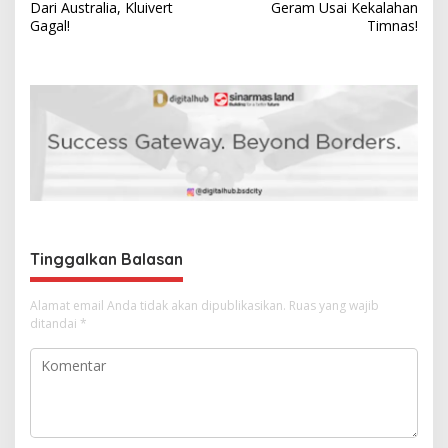
a
Dari Australia, Kluivert
Geram Usai Kekalahan
v
Gagal!
Timnas!
i
g
a
s
i
p
o
s
Tinggalkan Balasan
Alamat email Anda tidak akan dipublikasikan.
Ruas yang wajib
ditandai
*