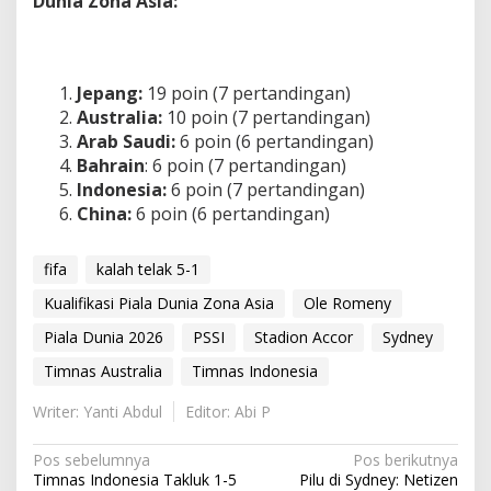
Dunia Zona Asia:
Jepang:
19 poin (7 pertandingan)
Australia:
10 poin (7 pertandingan)
Arab Saudi:
6 poin (6 pertandingan)
Bahrain
: 6 poin (7 pertandingan)
Indonesia:
6 poin (7 pertandingan)
China:
6 poin (6 pertandingan)
fifa
kalah telak 5-1
Kualifikasi Piala Dunia Zona Asia
Ole Romeny
Piala Dunia 2026
PSSI
Stadion Accor
Sydney
Timnas Australia
Timnas Indonesia
Writer: Yanti Abdul
Editor: Abi P
N
Pos sebelumnya
Pos berikutnya
Timnas Indonesia Takluk 1-5
Pilu di Sydney: Netizen