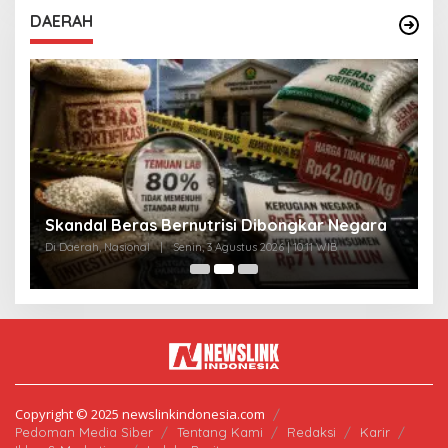
DAERAH
A
Skandal Beras Bernutrisi Dibongkar Negara
T
Di Daerah, Nasional
|
Senin, 3 Agustus 2026 | 10:11 WIB
Di
Copyright © 2025 newslinkindonesia.com
Pedoman Media Siber
Tentang Kami
Redaksi
Karir