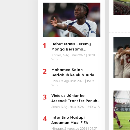
1
Debut Manis Jeremy
Monga Bersama
Manchester City
Kamis, 6 Agustus 2026 | 07:38
WIB
2
Mohamed Salah
Berlabuh ke Klub Turki
Rabu, 5 Agustus 2026 | 15:05
WIB
3
Vinícius Júnior ke
Arsenal: Transfer Penuh
Risiko
Senin, 3 Agustus 2026 | 16:10 WIB
4
Infantino Hadapi
Ancaman Mosi FIFA
Minggu, 2 Agustus 2026 | 09:07