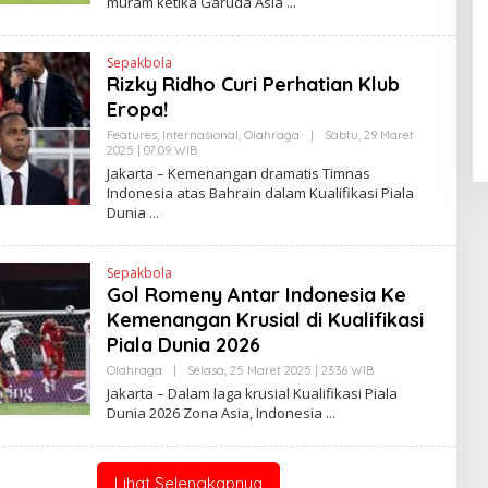
muram ketika Garuda Asia
K
H
Y
A
N
Pendaftaran Istana Dibuka,
Sepakbola
T
Warga Berebut Kuota
Rizky Ridho Curi Perhatian Klub
I
N
Di Daerah, Nasional
|
Rabu, 5 Agustus 2026 |
Eropa!
E
09:13 WIB
W
Features
,
Internasional
,
Olahraga
|
Sabtu, 29 Maret
S
2025 | 07:09 WIB
O
L
L
Jakarta – Kemenangan dramatis Timnas
I
E
N
Indonesia atas Bahrain dalam Kualifikasi Piala
H
K
Dunia
Y
A
N
T
Sepakbola
I
N
Gol Romeny Antar Indonesia Ke
E
Kemenangan Krusial di Kualifikasi
W
S
Piala Dunia 2026
L
I
Olahraga
|
Selasa, 25 Maret 2025 | 23:36 WIB
O
N
L
Jakarta – Dalam laga krusial Kualifikasi Piala
K
E
Dunia 2026 Zona Asia, Indonesia
H
Y
A
N
T
Lihat Selengkapnya