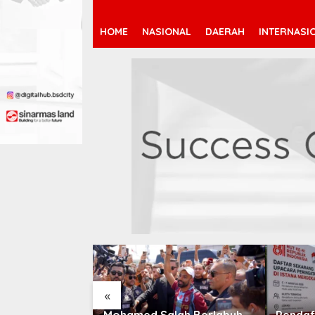
HOME
NASIONAL
DAERAH
INTERNASI
«
 Jeremy
Mohamed Salah Berlabuh
Pendaf