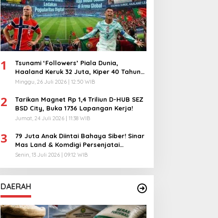
1
Tsunami ‘Followers’ Piala Dunia,
Haaland Keruk 32 Juta, Kiper 40 Tahun
Bikin Geger!
Minggu, 26 Juli 2026 | 12:50 WIB
2
Tarikan Magnet Rp 1,4 Triliun D-HUB SEZ
BSD City, Buka 1736 Lapangan Kerja!
Jumat, 24 Juli 2026 | 11:38 WIB
3
79 Juta Anak Diintai Bahaya Siber! Sinar
Mas Land & Komdigi Persenjatai
Ratusan Guru!
Senin, 13 Juli 2026 | 09:12 WIB
DAERAH