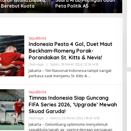
Berebut Kuota
Peta Politik AS
Sepakbola
Indonesia Pesta 4 Gol, Duet Maut
Beckham-Romeny Porak-
Porandakan St. Kitts & Nevis!
Olahraga
|
Sabtu, 28 Maret 2026 | 12:34 WIB
O
L
Jakarta – Tim Nasional Indonesia tampil sangat
E
perkasa saat menjamu St. Kitts &
H
H
E
N
Sepakbola
D
Timnas Indonesia Siap Guncang
R
A
FIFA Series 2026, ‘Upgrade’ Mewah
N
E
Skuad Garuda!
W
S
Olahraga
|
Kamis, 26 Maret 2026 | 18:42 WIB
O
L
L
Jakarta – Gelombang optimisme menyelimuti
I
E
sepakbola tanah air, seiring dengan persiapan
N
H