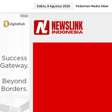
L
e
Sabtu, 8 Agustus 2026
Pedoman Media Siber
w
a
tutup
t
i
k
e
k
o
n
t
e
n