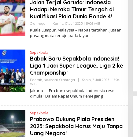
Jalan Terjal Garuda: Indonesia
Hadapi Neraka Timur Tengah di
Kualifikasi Piala Dunia Ronde 4!
Olahraga
|
Kamis, 17 Juli 2025 | 19:06 WIB
O
L
Kuala Lumpur, Malaysia – Napas tertahan, jutaan
E
pasang mata tertuju pada layar,
H
H
E
N
Sepakbola
D
Babak Baru Sepakbola Indonesia!
R
A
Liga 1 Jadi Super League, Liga 2 ke
N
E
Championship!
W
S
Daerah
,
Nasional
,
Olahraga
|
Senin, 7 Juli 2025 | 17:04
L
WIB
O
I
L
Jakarta — Era baru sepakbola Indonesia resmi
N
E
dimulai! Dalam Rapat Umum Pemegang
K
H
H
E
N
Sepakbola
D
Prabowo Dukung Piala Presiden
R
A
2025: Sepakbola Harus Maju Tanpa
N
E
Uang Negara!
W