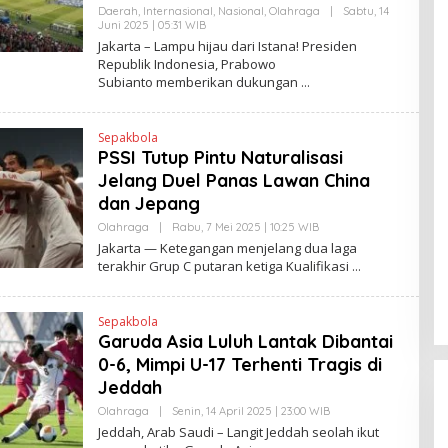
S
Daerah
,
Internasional
,
Nasional
,
Olahraga
|
Sabtu, 14
L
Juni 2025 | 05:31 WIB
O
I
L
Jakarta – Lampu hijau dari Istana! Presiden
N
E
Republik Indonesia, Prabowo
K
H
Subianto memberikan dukungan
Y
A
N
T
Sepakbola
I
N
PSSI Tutup Pintu Naturalisasi
E
Jelang Duel Panas Lawan China
W
S
dan Jepang
L
I
Olahraga
|
Rabu, 7 Mei 2025 | 10:25 WIB
O
N
L
Jakarta — Ketegangan menjelang dua laga
K
E
terakhir Grup C putaran ketiga Kualifikasi
H
Y
A
N
Sepakbola
T
Garuda Asia Luluh Lantak Dibantai
I
N
0-6, Mimpi U-17 Terhenti Tragis di
E
W
Jeddah
S
L
Olahraga
|
Senin, 14 April 2025 | 23:00 WIB
O
I
L
Jeddah, Arab Saudi – Langit Jeddah seolah ikut
N
E