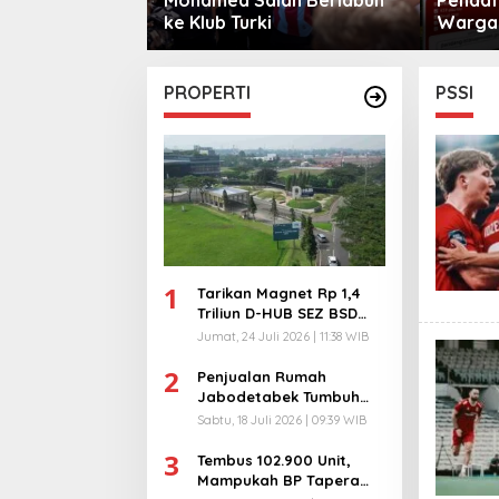
sama
ke Klub Turki
Warga 
City
PROPERTI
PSSI
1
Tarikan Magnet Rp 1,4
Triliun D-HUB SEZ BSD
City, Buka 1736
Jumat, 24 Juli 2026 | 11:38 WIB
Lapangan Kerja!
2
Penjualan Rumah
Jabodetabek Tumbuh
94%! Developer
Sabtu, 18 Juli 2026 | 09:39 WIB
Langsung Lempar Diskon
3
Ekstra
Tembus 102.900 Unit,
Mampukah BP Tapera