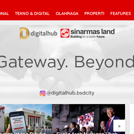
ONAL
TEKNO & DIGITAL
OLAHRAGA
PROPERTI
FEATURES
V
T
»
taran Istana Dibuka,
Suara Arab Michigan Ubah