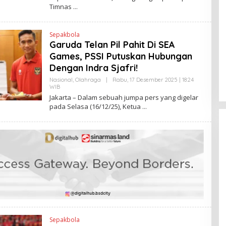
K
Timnas
H
E
N
D
Sepakbola
R
A
Garuda Telan Pil Pahit Di SEA
N
Games, PSSI Putuskan Hubungan
E
W
Dengan Indra Sjafri!
S
L
Nasional
,
Olahraga
|
Rabu, 17 Desember 2025 | 18:24
I
WIB
O
N
L
Jakarta – Dalam sebuah jumpa pers yang digelar
K
E
pada Selasa (16/12/25), Ketua
H
R
V
I
T
O
Sepakbola