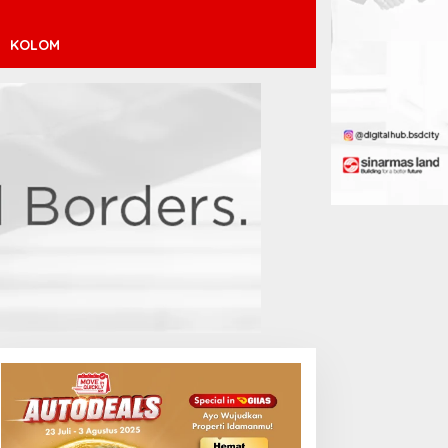
KOLOM
inícius Júnior ke Arsenal:
ransfer Penuh Risiko
Debut Manis Jeremy