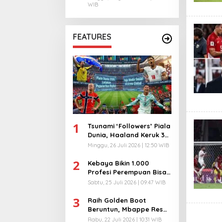
WIB
FEATURES
1
Tsunami ‘Followers’ Piala
Dunia, Haaland Keruk 32
Juta, Kiper 40 Tahun
Minggu, 26 Juli 2026 | 12:50 WIB
Bikin Geger!
2
Kebaya Bikin 1.000
Profesi Perempuan Bisa
Menyatu di Arena
Sabtu, 25 Juli 2026 | 09:47 WIB
Komunikasi Global!
3
Raih Golden Boot
Beruntun, Mbappe Resmi
Kunci Takhta Top Skor
Rabu, 22 Juli 2026 | 10:31 WIB