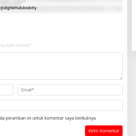
Pendaftaran Istana Dibuka,
Warga Berebut Kuota
Di Daerah, Nasional
|
Rabu, 5 Agustus 2026 |
09:13 WIB
ng wajib ditandai
*
da peramban ini untuk komentar saya berikutnya.