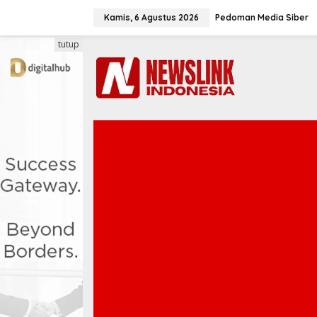
L
e
Kamis, 6 Agustus 2026
Pedoman Media Siber
w
a
tutup
t
i
k
e
k
o
n
t
e
n