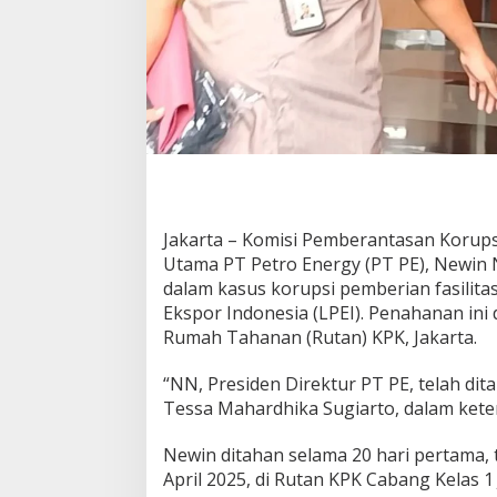
l
i
b
a
t
K
o
r
u
p
s
i
Jakarta – Komisi Pemberantasan Korups
K
Utama PT Petro Energy (PT PE), Newin
r
dalam kasus korupsi pemberian fasilit
e
Ekspor Indonesia (LPEI). Penahanan ini 
d
Rumah Tahanan (Rutan) KPK, Jakarta.
i
t
L
“NN, Presiden Direktur PT PE, telah dit
P
Tessa Mahardhika Sugiarto, dalam kete
E
I
Newin ditahan selama 20 hari pertama, 
S
e
April 2025, di Rutan KPK Cabang Kelas 1
n