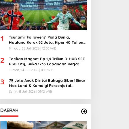
1
Tsunami ‘Followers’ Piala Dunia,
Haaland Keruk 32 Juta, Kiper 40 Tahun
Bikin Geger!
Minggu, 26 Juli 2026 | 12:50 WIB
2
Tarikan Magnet Rp 1,4 Triliun D-HUB SEZ
BSD City, Buka 1736 Lapangan Kerja!
Jumat, 24 Juli 2026 | 11:38 WIB
3
79 Juta Anak Diintai Bahaya Siber! Sinar
Mas Land & Komdigi Persenjatai
Ratusan Guru!
Senin, 13 Juli 2026 | 09:12 WIB
DAERAH