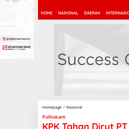
HOME
NASIONAL
DAERAH
INTERNASI
Homepage
/
Nasional
K
P
Polhukam
K
T
KPK Tahan Dirut PT 
a