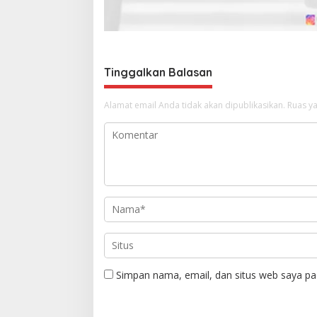
s
Tinggalkan Balasan
Alamat email Anda tidak akan dipublikasikan.
Ruas ya
Simpan nama, email, dan situs web saya pa