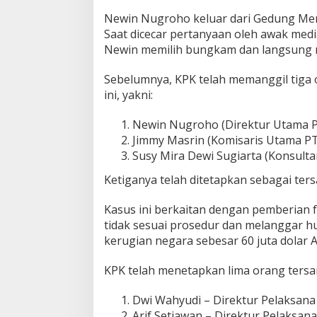
i
Newin Nugroho keluar dari Gedung Mer
l
Saat dicecar pertanyaan oleh awak med
a
Newin memilih bungkam dan langsung 
i
R
p
Sebelumnya, KPK telah memanggil tiga o
9
ini, yakni:
0
0
Newin Nugroho (Direktur Utama P
M
Jimmy Masrin (Komisaris Utama PT
i
l
Susy Mira Dewi Sugiarta (Konsult
i
a
Ketiganya telah ditetapkan sebagai ter
r
Kasus ini berkaitan dengan pemberian fa
tidak sesuai prosedur dan melanggar
kerugian negara sebesar 60 juta dolar AS
KPK telah menetapkan lima orang tersan
Dwi Wahyudi – Direktur Pelaksana 
Arif Setiawan – Direktur Pelaksana