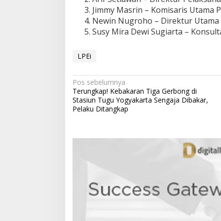
Jimmy Masrin – Komisaris Utama P
Newin Nugroho – Direktur Utama 
Susy Mira Dewi Sugiarta – Konsult
LPEi
N
Pos sebelumnya
Terungkap! Kebakaran Tiga Gerbong di
a
Stasiun Tugu Yogyakarta Sengaja Dibakar,
v
Pelaku Ditangkap
i
g
a
s
i
p
o